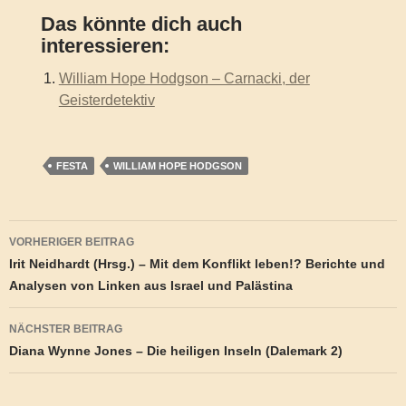
Das könnte dich auch
interessieren:
William Hope Hodgson – Carnacki, der
Geisterdetektiv
FESTA
WILLIAM HOPE HODGSON
Beitragsnavigation
VORHERIGER BEITRAG
Irit Neidhardt (Hrsg.) – Mit dem Konflikt leben!? Berichte und
Analysen von Linken aus Israel und Palästina
NÄCHSTER BEITRAG
Diana Wynne Jones – Die heiligen Inseln (Dalemark 2)