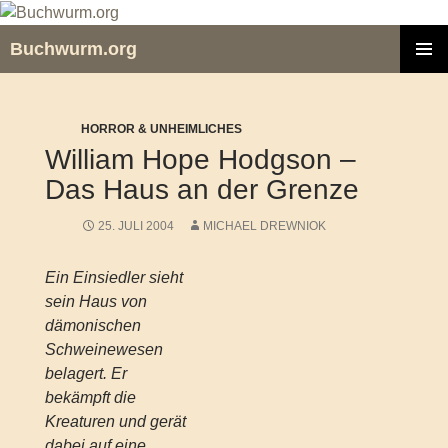
Zum
Inhalt
Buchwurm.org
springen
PRIMÄR
MENÜ
HORROR & UNHEIMLICHES
William Hope Hodgson –
Das Haus an der Grenze
25. JULI 2004
MICHAEL DREWNIOK
Ein Einsiedler sieht
sein Haus von
dämonischen
Schweinewesen
belagert. Er
bekämpft die
Kreaturen und gerät
dabei auf eine