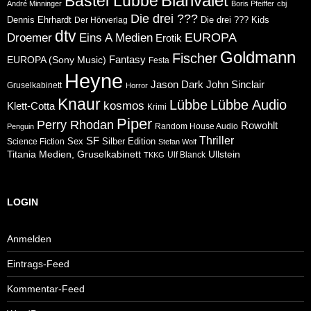
Blanvalet
Bastei Lübbe
André Minninger
Boris Pfeiffer
cbj
Die drei ???
Dennis Ehrhardt
Die drei ??? Kids
Der Hörverlag
dtv
Eins A Medien
EUROPA
Droemer
Erotik
Goldmann
Fischer
Fantasy
EUROPA (Sony Music)
Festa
Heyne
Jason Dark
John Sinclair
Gruselkabinett
Horror
Knaur
Lübbe
Lübbe Audio
kosmos
Klett-Cotta
Krimi
Piper
Perry Rhodan
Rowohlt
Random House Audio
Penguin
Thriller
SF
Sex
Silber Edition
Science Fiction
Stefan Wolf
Ullstein
Titania Medien, Gruselkabinett
Ulf Blanck
TKKG
LOGIN
Anmelden
Eintrags-Feed
Kommentar-Feed