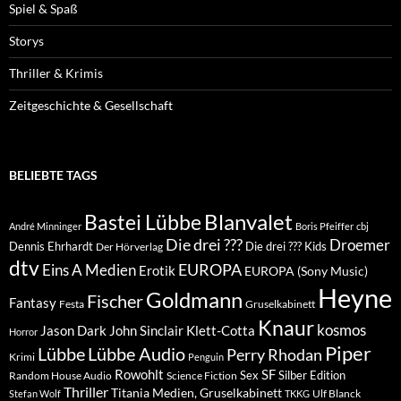
Spiel & Spaß
Storys
Thriller & Krimis
Zeitgeschichte & Gesellschaft
BELIEBTE TAGS
Blanvalet
Bastei Lübbe
André Minninger
Boris Pfeiffer
cbj
Die drei ???
Droemer
Dennis Ehrhardt
Die drei ??? Kids
Der Hörverlag
dtv
EUROPA
Eins A Medien
Erotik
EUROPA (Sony Music)
Heyne
Goldmann
Fischer
Fantasy
Festa
Gruselkabinett
Knaur
kosmos
Klett-Cotta
Jason Dark
John Sinclair
Horror
Piper
Lübbe Audio
Lübbe
Perry Rhodan
Krimi
Penguin
Rowohlt
SF
Sex
Silber Edition
Random House Audio
Science Fiction
Thriller
Titania Medien, Gruselkabinett
Ulf Blanck
Stefan Wolf
TKKG