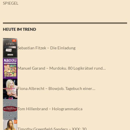
SPIEGEL
HEUTE IM TREND
Sebastian Fitzek – Die Einladung
Manuel Garand – Murdoku. 80 Logikrätsel rund…
Fiona Albrecht – Blowjob. Tagebuch einer…
Tom Hillenbrand – Hologrammatica
Timothy Greenfield-Sanders – XXX: 30…