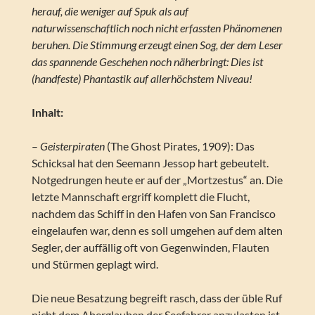
herauf, die weniger auf Spuk als auf
naturwissenschaftlich noch nicht erfassten Phänomenen
beruhen. Die Stimmung erzeugt einen Sog, der dem Leser
das spannende Geschehen noch näherbringt: Dies ist
(handfeste) Phantastik auf allerhöchstem Niveau!
Inhalt:
–
Geisterpiraten
(The Ghost Pirates, 1909): Das
Schicksal hat den Seemann Jessop hart gebeutelt.
Notgedrungen heute er auf der „Mortzestus“ an. Die
letzte Mannschaft ergriff komplett die Flucht,
nachdem das Schiff in den Hafen von San Francisco
eingelaufen war, denn es soll umgehen auf dem alten
Segler, der auffällig oft von Gegenwinden, Flauten
und Stürmen geplagt wird.
Die neue Besatzung begreift rasch, dass der üble Ruf
nicht dem Aberglauben der Seefahrer anzulasten ist,