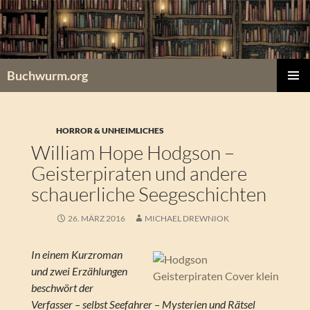
Zum
Inhalt
springen
Buchwurm.org
PRIMÄR
MENÜ
HORROR & UNHEIMLICHES
William Hope Hodgson –
Geisterpiraten und andere
schauerliche Seegeschichten
26. MÄRZ 2016
MICHAEL DREWNIOK
In einem Kurzroman
und zwei Erzählungen
beschwört der
Verfasser – selbst Seefahrer – Mysterien und Rätsel