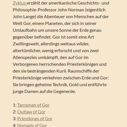
Zyklus
erzählt der amerikanische Geschichts- und
Philosophie-Professor John Norman (eigentlich
John Lange) die Abenteuer von Menschen auf der
Welt Gor, einem Planeten, der sich in seiner
Umlaufbahn um unsere Sonne der Erde genau
gegenüber befindet. Gor ist somit eine Art
Zwillingswelt, allerdings weitaus wilder,
altertümlicher, wenig erforscht und von zwei
Alienspezies umkämpft, den auf Gor im
Verborgenen herrschenden Priesterkönigen und
den sie bedrängenden Kurii. Raumschiffe der
Priesterkönige verkehren zwischen Erde und Gor:
Sie bringen geheime Technik, Gold und entführte
junge Damen auf die Gegenerde.
1:
Tarnsman of Gor
2:
Outlaw of Gor
3:
Priestkings of Gor
4:
Nomads of Gor