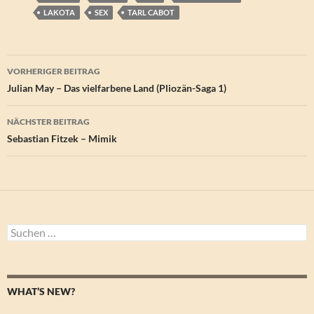
LAKOTA
SEX
TARL CABOT
Beitragsnavigation
VORHERIGER BEITRAG
Julian May – Das vielfarbene Land (Pliozän-Saga 1)
NÄCHSTER BEITRAG
Sebastian Fitzek – Mimik
Suchen
nach:
WHAT’S NEW?