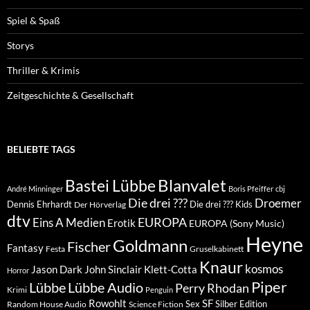
Spiel & Spaß
Storys
Thriller & Krimis
Zeitgeschichte & Gesellschaft
BELIEBTE TAGS
Blanvalet
Bastei Lübbe
André Minninger
Boris Pfeiffer
cbj
Die drei ???
Droemer
Dennis Ehrhardt
Die drei ??? Kids
Der Hörverlag
dtv
EUROPA
Eins A Medien
Erotik
EUROPA (Sony Music)
Heyne
Goldmann
Fischer
Fantasy
Festa
Gruselkabinett
Knaur
kosmos
Klett-Cotta
Jason Dark
John Sinclair
Horror
Piper
Lübbe Audio
Lübbe
Perry Rhodan
Krimi
Penguin
Rowohlt
SF
Sex
Silber Edition
Random House Audio
Science Fiction