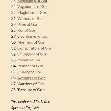
23:
Renegades of Gor
24:
Vagabonds of Gor
25:
Magicians of Gor
26:
Witness of Gor
27:
Prize of Gor
28:
Kur of Gor
29:
Swordsmen of Gor
30:
Mariners of Gor
31:
Conspirators of Gor
32:
Smugglers of Gor
33:
Rebels of Gor
34:
Plunder of Gor
35:
Quarry of Gor
36:
Avengers of Gor
37: Warriors of Gor
38: Treasure of Gor
Taschenbuch: 376 Seiten
Sprache: Englisch