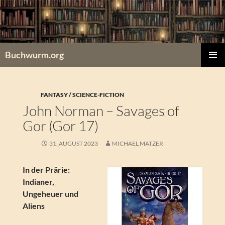
Zum
Inhalt
springen
Buchwurm.org
PRIMÄR
MENÜ
FANTASY / SCIENCE-FICTION
John Norman – Savages of
Gor (Gor 17)
31. AUGUST 2023
MICHAEL MATZER
In der Prärie:
Indianer,
Ungeheuer und
Aliens