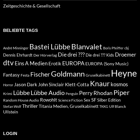
Zeitgeschichte & Gesellschaft
BELIEBTE TAGS
Blanvalet
Bastei Lübbe
André Minninger
Boris Pfeiffer
cbj
Die drei ???
Droemer
Dennis Ehrhardt
Die drei ??? Kids
Der Hörverlag
dtv
EUROPA
Eins A Medien
Erotik
EUROPA (Sony Music)
Heyne
Goldmann
Fischer
Fantasy
Festa
Gruselkabinett
Knaur
kosmos
Klett-Cotta
Jason Dark
John Sinclair
Horror
Piper
Lübbe Audio
Lübbe
Perry Rhodan
Krimi
Penguin
Rowohlt
SF
Sex
Silber Edition
Random House Audio
Science Fiction
Thriller
Titania Medien, Gruselkabinett
Ulf Blanck
Stefan Wolf
TKKG
Ullstein
LOGIN