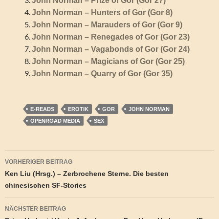
John Norman – Prize of Gor (Gor 27)
John Norman – Hunters of Gor (Gor 8)
John Norman – Marauders of Gor (Gor 9)
John Norman – Renegades of Gor (Gor 23)
John Norman – Vagabonds of Gor (Gor 24)
John Norman – Magicians of Gor (Gor 25)
John Norman – Quarry of Gor (Gor 35)
E-READS
EROTIK
GOR
JOHN NORMAN
OPENROAD MEDIA
SEX
Beitragsnavigation
VORHERIGER BEITRAG
Ken Liu (Hrsg.) – Zerbrochene Sterne. Die besten
chinesischen SF-Stories
NÄCHSTER BEITRAG