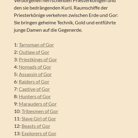
Verborgenen herrschenden Priesterkönigen und
den sie bedrängenden Kurii. Raumschiffe der
Priesterkönige verkehren zwischen Erde und Gor:
Sie bringen geheime Technik, Gold und entführte
junge Damen auf die Gegenerde.
1:
Tarnsman of Gor
2:
Outlaw of Gor
3:
Priestkings of Gor
4:
Nomads of Gor
5:
Assassin of Gor
6:
Raiders of Gor
7:
Captive of Gor
8:
Hunters of Gor
9:
Marauders of Gor
10:
Tribesmen of Gor
11:
Slave Girl of Gor
12:
Beasts of Gor
13:
Explorers of Gor