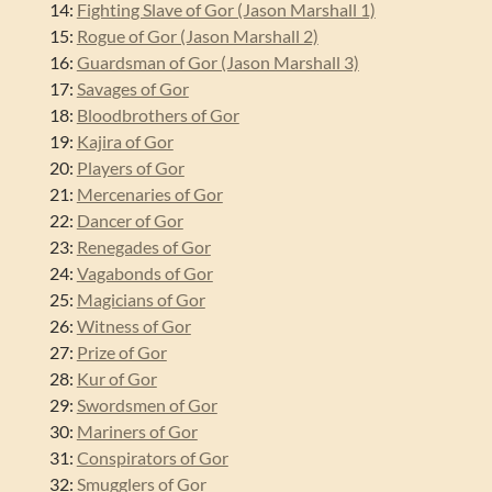
14:
Fighting Slave of Gor (Jason Marshall 1)
15:
Rogue of Gor (Jason Marshall 2)
16:
Guardsman of Gor (Jason Marshall 3)
17:
Savages of Gor
18:
Bloodbrothers of Gor
19:
Kajira of Gor
20:
Players of Gor
21:
Mercenaries of Gor
22:
Dancer of Gor
23:
Renegades of Gor
24:
Vagabonds of Gor
25:
Magicians of Gor
26:
Witness of Gor
27:
Prize of Gor
28:
Kur of Gor
29:
Swordsmen of Gor
30:
Mariners of Gor
31:
Conspirators of Gor
32:
Smugglers of Gor