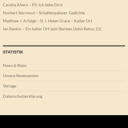
Cecelia Ahern – P.S. Ich liebe Dich
Norbert Sternmut – Schattenpalaver. Gedichte
Matthew J. Arlidge – D. I. Helen Grace – Kalter Ort
Ian Rankin – Ein kalter Ort zum Sterben (John Rebus 21)
STATISTIK
News & Rezis
Unsere Rezensenten
Verlage
Datenschutzerklärung