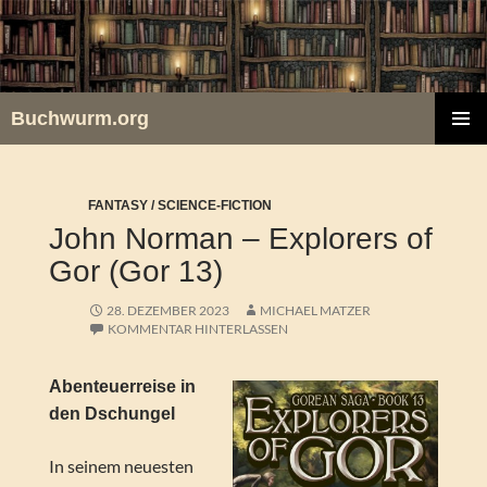
Zum
Inhalt
springen
Buchwurm.org
PRIMÄR
MENÜ
FANTASY / SCIENCE-FICTION
John Norman – Explorers of
Gor (Gor 13)
28. DEZEMBER 2023
MICHAEL MATZER
KOMMENTAR HINTERLASSEN
Abenteuerreise in
den Dschungel
In seinem neuesten