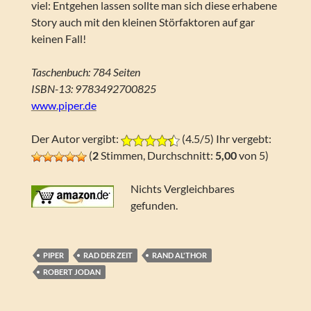
viel: Entgehen lassen sollte man sich diese erhabene
Story auch mit den kleinen Störfaktoren auf gar
keinen Fall!
Taschenbuch: 784 Seiten
ISBN-13: 9783492700825
www.piper.de
Der Autor vergibt:
(4.5/5) Ihr vergebt:
(
2
Stimmen, Durchschnitt:
5,00
von 5)
Nichts Vergleichbares
gefunden.
PIPER
RAD DER ZEIT
RAND AL'THOR
ROBERT JODAN