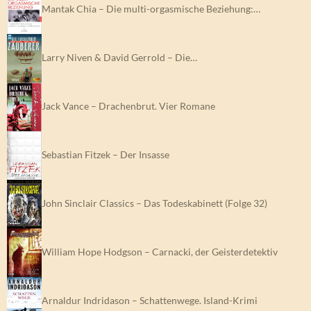
Mantak Chia – Die multi-orgasmische Beziehung:…
Larry Niven & David Gerrold – Die…
Jack Vance – Drachenbrut. Vier Romane
Sebastian Fitzek – Der Insasse
John Sinclair Classics – Das Todeskabinett (Folge 32)
William Hope Hodgson – Carnacki, der Geisterdetektiv
Arnaldur Indridason – Schattenwege. Island-Krimi