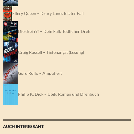
Ellery Queen – Drury Lanes letzter Fall
Die drei ??? – Dein Fall: Tödlicher Dreh
Craig Russell – Tiefenangst (Lesung)
Gord Rollo – Amputiert
Philip K. Dick – Ubik. Roman und Drehbuch
AUCH INTERESSANT: