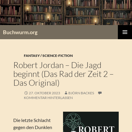
Zum
Inhalt
springen
Buchwurm.org
PRIMÄR
MENÜ
FANTASY / SCIENCE-FICTION
Robert Jordan – Die Jagd
beginnt (Das Rad der Zeit 2 –
Das Original)
27. OKTOBER 2023
BJÖRN BACKES
KOMMENTAR HINTERLASSEN
Die letzte Schlacht
gegen den Dunklen