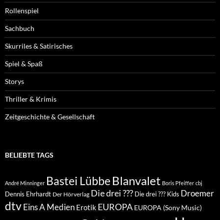
Rollenspiel
Sachbuch
Skurriles & Satirisches
Spiel & Spaß
Storys
Thriller & Krimis
Zeitgeschichte & Gesellschaft
BELIEBTE TAGS
Blanvalet
Bastei Lübbe
André Minninger
Boris Pfeiffer
cbj
Die drei ???
Droemer
Dennis Ehrhardt
Die drei ??? Kids
Der Hörverlag
dtv
EUROPA
Eins A Medien
Erotik
EUROPA (Sony Music)