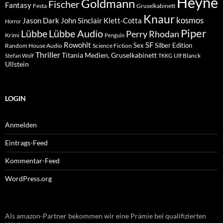
Heyne
Goldmann
Fischer
Fantasy
Festa
Gruselkabinett
Knaur
kosmos
Klett-Cotta
Jason Dark
John Sinclair
Horror
Piper
Lübbe Audio
Lübbe
Perry Rhodan
Krimi
Penguin
Rowohlt
SF
Sex
Silber Edition
Random House Audio
Science Fiction
Thriller
Titania Medien, Gruselkabinett
Ulf Blanck
Stefan Wolf
TKKG
Ullstein
LOGIN
Anmelden
Eintrags-Feed
Kommentar-Feed
WordPress.org
Als amazon-Partner bekommen wir eine Prämie bei qualifizierten