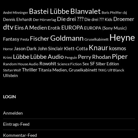
Blanvalet
Bastei Lübbe
André Minninger
Boris Pfeiffer
cbj
Die drei ???
Droemer
Dennis Ehrhardt
Die drei ??? Kids
Der Hörverlag
dtv
EUROPA
Eins A Medien
Erotik
EUROPA (Sony Music)
Heyne
Goldmann
Fischer
Fantasy
Festa
Gruselkabinett
Knaur
kosmos
Klett-Cotta
Jason Dark
John Sinclair
Horror
Piper
Lübbe Audio
Lübbe
Perry Rhodan
Krimi
Penguin
Rowohlt
SF
Sex
Silber Edition
Random House Audio
Science Fiction
Thriller
Titania Medien, Gruselkabinett
Ulf Blanck
Stefan Wolf
TKKG
Ullstein
LOGIN
Anmelden
Eintrags-Feed
Kommentar-Feed