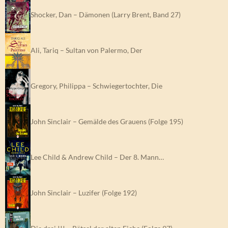
Shocker, Dan – Dämonen (Larry Brent, Band 27)
Ali, Tariq – Sultan von Palermo, Der
Gregory, Philippa – Schwiegertochter, Die
John Sinclair – Gemälde des Grauens (Folge 195)
Lee Child & Andrew Child – Der 8. Mann…
John Sinclair – Luzifer (Folge 192)