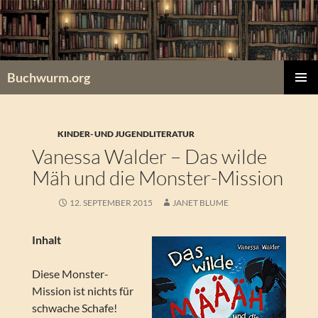
Zum
Inhalt
springen
Buchwurm.org
PRIMÄR
MENÜ
KINDER- UND JUGENDLITERATUR
Vanessa Walder – Das wilde
Mäh und die Monster-Mission
12. SEPTEMBER 2015
JANET BLUME
Inhalt
Diese Monster-
Mission ist nichts für
schwache Schafe!