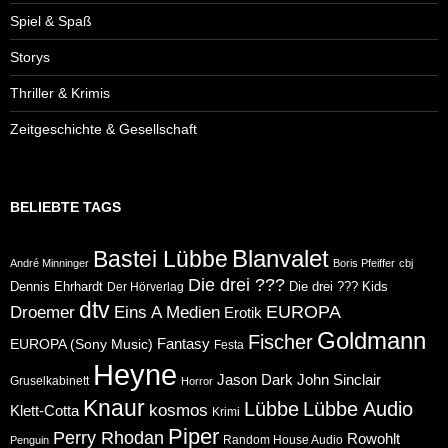
Spiel & Spaß
Storys
Thriller & Krimis
Zeitgeschichte & Gesellschaft
BELIEBTE TAGS
Blanvalet
Bastei Lübbe
André Minninger
Boris Pfeiffer
cbj
Die drei ???
Dennis Ehrhardt
Die drei ??? Kids
Der Hörverlag
dtv
Eins A Medien
EUROPA
Droemer
Erotik
Goldmann
Fischer
Fantasy
EUROPA (Sony Music)
Festa
Heyne
Jason Dark
John Sinclair
Gruselkabinett
Horror
Knaur
Lübbe
Lübbe Audio
kosmos
Klett-Cotta
Krimi
Piper
Perry Rhodan
Rowohlt
Random House Audio
Penguin