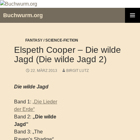
Zum
Inhalt
Buchwurm.org
springen
PRIMÄR
MENÜ
FANTASY / SCIENCE-FICTION
Elspeth Cooper – Die wilde
Jagd (Die wilde Jagd 2)
22. MÄRZ 2013
BIRGIT LUTZ
Die wilde Jagd
Band 1:
„Die Lieder
der Erde“
Band 2:
„Die wilde
Jagd“
Band 3: „The
Raven’s Shadow“