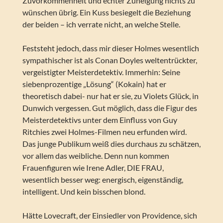
Zuvorkommenheit und echter Zuneigung nichts zu
wünschen übrig. Ein Kuss besiegelt die Beziehung
der beiden – ich verrate nicht, an welche Stelle.
Feststeht jedoch, dass mir dieser Holmes wesentlich
sympathischer ist als Conan Doyles weltentrückter,
vergeistigter Meisterdetektiv. Immerhin: Seine
siebenprozentige „Lösung“ (Kokain) hat er
theoretisch dabei- nur hat er sie, zu Violets Glück, in
Dunwich vergessen. Gut möglich, dass die Figur des
Meisterdetektivs unter dem Einfluss von Guy
Ritchies zwei Holmes-Filmen neu erfunden wird.
Das junge Publikum weiß dies durchaus zu schätzen,
vor allem das weibliche. Denn nun kommen
Frauenfiguren wie Irene Adler, DIE FRAU,
wesentlich besser weg: energisch, eigenständig,
intelligent. Und kein bisschen blond.
Hätte Lovecraft, der Einsiedler von Providence, sich