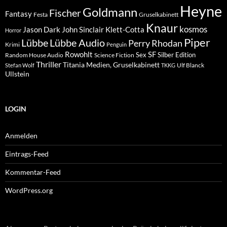
Heyne
Goldmann
Fischer
Fantasy
Festa
Gruselkabinett
Knaur
kosmos
Klett-Cotta
Jason Dark
John Sinclair
Horror
Piper
Lübbe Audio
Lübbe
Perry Rhodan
Krimi
Penguin
Rowohlt
SF
Sex
Silber Edition
Random House Audio
Science Fiction
Thriller
Titania Medien, Gruselkabinett
Ulf Blanck
Stefan Wolf
TKKG
Ullstein
LOGIN
Anmelden
Eintrags-Feed
Kommentar-Feed
WordPress.org