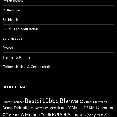
Rezensionen
Rollenspiel
Sachbuch
Skurriles & Satirisches
Spiel & Spaß
Storys
Thriller & Krimis
Zeitgeschichte & Gesellschaft
BELIEBTE TAGS
Blanvalet
Bastei Lübbe
André Minninger
Boris Pfeiffer
cbj
Die drei ???
Droemer
Dennis Ehrhardt
Die drei ??? Kids
Der Hörverlag
dtv
EUROPA
Eins A Medien
Erotik
EUROPA (Sony Music)