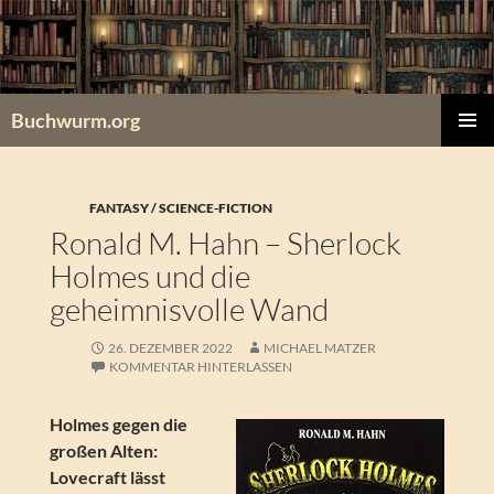
Zum
Inhalt
springen
Buchwurm.org
PRIMÄR
MENÜ
FANTASY / SCIENCE-FICTION
Ronald M. Hahn – Sherlock
Holmes und die
geheimnisvolle Wand
26. DEZEMBER 2022
MICHAEL MATZER
KOMMENTAR HINTERLASSEN
Holmes gegen die
großen Alten:
Lovecraft lässt