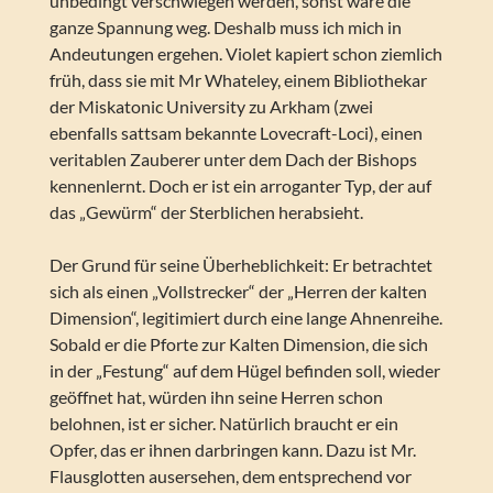
unbedingt verschwiegen werden, sonst wäre die
ganze Spannung weg. Deshalb muss ich mich in
Andeutungen ergehen. Violet kapiert schon ziemlich
früh, dass sie mit Mr Whateley, einem Bibliothekar
der Miskatonic University zu Arkham (zwei
ebenfalls sattsam bekannte Lovecraft-Loci), einen
veritablen Zauberer unter dem Dach der Bishops
kennenlernt. Doch er ist ein arroganter Typ, der auf
das „Gewürm“ der Sterblichen herabsieht.
Der Grund für seine Überheblichkeit: Er betrachtet
sich als einen „Vollstrecker“ der „Herren der kalten
Dimension“, legitimiert durch eine lange Ahnenreihe.
Sobald er die Pforte zur Kalten Dimension, die sich
in der „Festung“ auf dem Hügel befinden soll, wieder
geöffnet hat, würden ihn seine Herren schon
belohnen, ist er sicher. Natürlich braucht er ein
Opfer, das er ihnen darbringen kann. Dazu ist Mr.
Flausglotten ausersehen, dem entsprechend vor