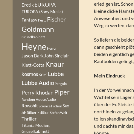
erledigen ist. Scho
EUROPA
Erotik
kleine dicke Hamste
EUROPA (Sony Music)
Anwesenheit und ve
Fischer
Fantasy
Festa
Weg zu werfen, dami
Goldmann
Gruselkabinett
So liefern die beid
Heyne
dann geschieht plö
Horror
beiden eigentlich 
Jason Dark
John Sinclair
Raufbolden gelingt
Knaur
Klett-Cotta
Lübbe
kosmos
Krimi
Mein Eindruck
Lübbe Audio
Penguin
In der Vorweihnacht
Piper
Perry Rhodan
Wichtel sein Lager 
Random House Audio
über der Fußleiste
Rowohlt
Sex
Science Fiction
dorthinein zu gelan
SF
Silber Edition
Stefan Wolf
tollen skandinavis
Thriller
Titania Medien,
und dachte mir, da
Gruselkabinett
könnte.