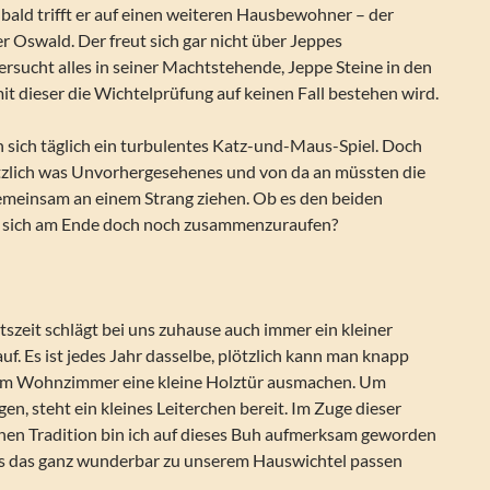
n bald trifft er auf einen weiteren Hausbewohner – der
r Oswald. Der freut sich gar nicht über Jeppes
rsucht alles in seiner Machtstehende, Jeppe Steine in den
t dieser die Wichtelprüfung auf keinen Fall bestehen wird.
en sich täglich ein turbulentes Katz-und-Maus-Spiel. Doch
tzlich was Unvorhergesehenes und von da an müssten die
gemeinsam an einem Strang ziehen. Ob es den beiden
, sich am Ende doch noch zusammenzuraufen?
szeit schlägt bei uns zuhause auch immer ein kleiner
auf. Es ist jedes Jahr dasselbe, plötzlich kann man knapp
 im Wohnzimmer eine kleine Holztür ausmachen. Um
gen, steht ein kleines Leiterchen bereit. Im Zuge dieser
chen Tradition bin ich auf dieses Buh aufmerksam geworden
ss das ganz wunderbar zu unserem Hauswichtel passen