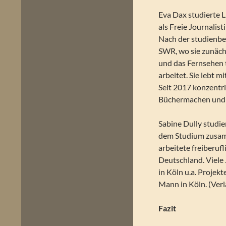
Eva Dax studierte 
als Freie Journalis
Nach der studienbe
SWR, wo sie zunäch
und das Fernsehen t
arbeitet. Sie lebt 
Seit 2017 konzentri
Büchermachen und a
Sabine Dully studi
dem Studium zusam
arbeitete freiberuf
Deutschland. Viele 
in Köln u.a. Projek
Mann in Köln. (Verl
Fazit