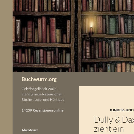
Zum
Inhalt
springen
Buchwurm.org
Geist ist geil! Seit 2002 –
Ständig neue Rezensionen,
Bücher, Lese- und Hörtipps
KINDER- UND
14239 Rezensionen online
Dully & Da
zieht ein
Abenteuer