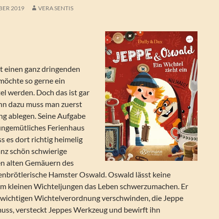
BER 2019
VERA SENTIS
at einen ganz dringenden
möchte so gerne ein
el werden. Doch das ist gar
enn dazu muss man zuerst
ng ablegen. Seine Aufgabe
, ungemütliches Ferienhaus
s es dort richtig heimelig
ganz schön schwierige
en alten Gemäuern des
genbrötlerische Hamster Oswald. Oswald lässt keine
em kleinen Wichteljungen das Leben schwerzumachen. Er
er wichtigen Wichtelverordnung verschwinden, die Jeppe
uss, versteckt Jeppes Werkzeug und bewirft ihn