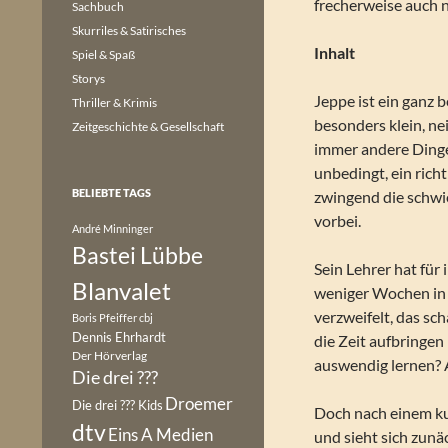
frecherweise auch 
Sachbuch
Skurriles & Satirisches
Inhalt
Spiel & Spaß
Storys
Jeppe ist ein ganz
Thriller & Krimis
besonders klein, nei
Zeitgeschichte & Gesellschaft
immer andere Dinge
unbedingt, ein rich
BELIEBTE TAGS
zwingend die schwi
vorbei.
André Minninger
Bastei Lübbe
Sein Lehrer hat für 
Blanvalet
weniger Wochen in 
verzweifelt, das sc
Boris Pfeiffer
cbj
Dennis Ehrhardt
die Zeit aufbringen
Der Hörverlag
auswendig lernen?
Die drei ???
Droemer
Die drei ??? Kids
Doch nach einem ku
dtv
Eins A Medien
und sieht sich zunä