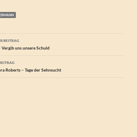
LERMANN
agsnavigation
R BEITRAG
– Vergib uns unsere Schuld
BEITRAG
a Roberts – Tage der Sehnsucht