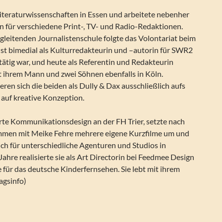
Literaturwissenschaften in Essen und arbeitete nebenher
tin für verschiedene Print-, TV- und Radio-Redaktionen.
gleitenden Journalistenschule folgte das Volontariat beim
st bimedial als Kulturredakteurin und –autorin für SWR2
ätig war, und heute als Referentin und Redakteurin
mit ihrem Mann und zwei Söhnen ebenfalls in Köln.
eren sich die beiden als Dully & Dax ausschließlich aufs
uf kreative Konzeption.
erte Kommunikationsdesign an der FH Trier, setzte nach
men mit Meike Fehre mehrere eigene Kurzfilme um und
lich für unterschiedliche Agenturen und Studios in
Jahre realisierte sie als Art Directorin bei Feedmee Design
te für das deutsche Kinderfernsehen. Sie lebt mit ihrem
agsinfo)