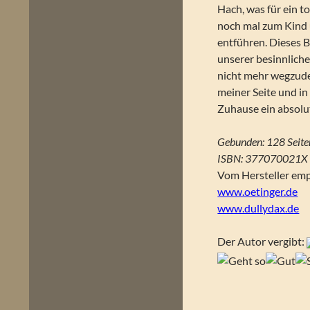
Hach, was für ein t
noch mal zum Kind u
entführen. Dieses B
unserer besinnlich
nicht mehr wegzude
meiner Seite und in
Zuhause ein absolut
Gebunden: 128 Seite
ISBN: 377070021X
Vom Hersteller emp
www.oetinger.de
www.dullydax.de
Der Autor vergibt: