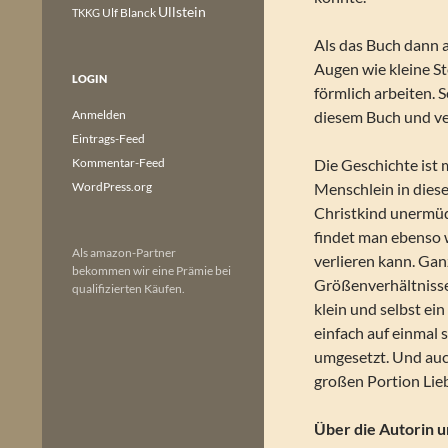
Ullstein
Ulf Blanck
TKKG
Als das Buch dann a
Augen wie kleine S
LOGIN
förmlich arbeiten. 
Anmelden
diesem Buch und ve
Eintrags-Feed
Kommentar-Feed
Die Geschichte ist 
WordPress.org
Menschlein in dies
Christkind unermüd
findet man ebenso w
Als amazon-Partner
verlieren kann. Ganz
bekommen wir eine Prämie bei
Größenverhältnisse 
qualifizierten Käufen.
klein und selbst ei
einfach auf einmal 
umgesetzt. Und auc
großen Portion Lieb
Über die Autorin un