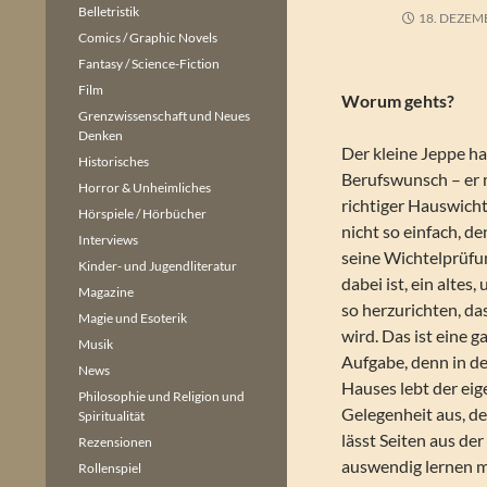
Belletristik
18. DEZEM
Comics / Graphic Novels
Fantasy / Science-Fiction
Film
Worum gehts?
Grenzwissenschaft und Neues
Denken
Der kleine Jeppe h
Historisches
Berufswunsch – er 
Horror & Unheimliches
richtiger Hauswicht
Hörspiele / Hörbücher
nicht so einfach, d
Interviews
seine Wichtelprüfu
Kinder- und Jugendliteratur
dabei ist, ein altes
Magazine
so herzurichten, das
Magie und Esoterik
wird. Das ist eine 
Musik
Aufgabe, denn in d
News
Hauses lebt der ei
Philosophie und Religion und
Gelegenheit aus, d
Spiritualität
lässt Seiten aus d
Rezensionen
auswendig lernen m
Rollenspiel