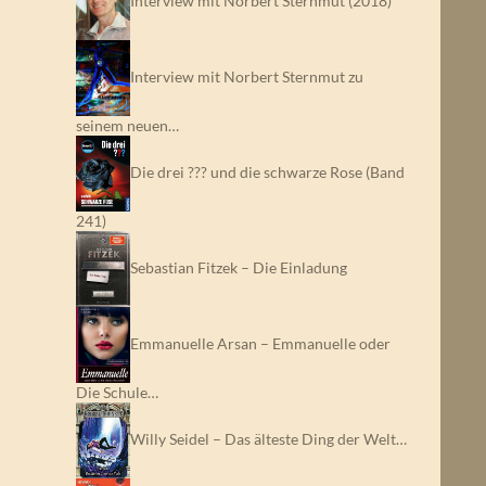
Interview mit Norbert Sternmut (2018)
Interview mit Norbert Sternmut zu
seinem neuen…
Die drei ??? und die schwarze Rose (Band
241)
Sebastian Fitzek – Die Einladung
Emmanuelle Arsan – Emmanuelle oder
Die Schule…
Willy Seidel – Das älteste Ding der Welt…