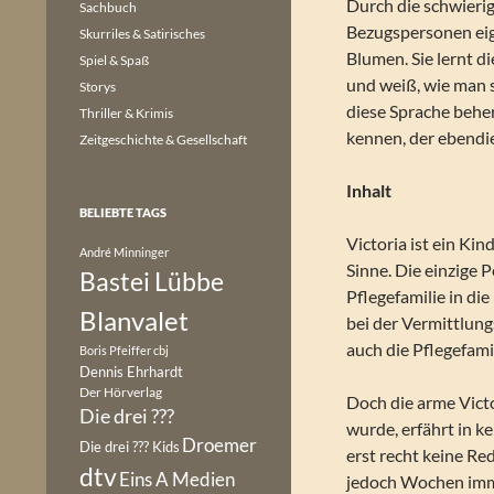
Durch die schwier
Sachbuch
Bezugspersonen eign
Skurriles & Satirisches
Blumen. Sie lernt 
Spiel & Spaß
und weiß, wie man si
Storys
diese Sprache beher
Thriller & Krimis
kennen, der ebendi
Zeitgeschichte & Gesellschaft
Inhalt
BELIEBTE TAGS
Victoria ist ein Ki
André Minninger
Sinne. Die einzige 
Bastei Lübbe
Pflegefamilie in die
Blanvalet
bei der Vermittlung
auch die Pflegefami
Boris Pfeiffer
cbj
Dennis Ehrhardt
Der Hörverlag
Doch die arme Vict
Die drei ???
wurde, erfährt in 
Droemer
Die drei ??? Kids
erst recht keine Re
dtv
Eins A Medien
jedoch Wochen imme