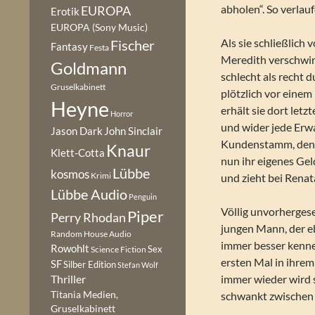
abholen“. So verlau
EUROPA
Erotik
EUROPA (Sony Music)
Als sie schließlich v
Fischer
Fantasy
Festa
Meredith verschwin
Goldmann
schlecht als recht d
Gruselkabinett
plötzlich vor einem
Heyne
erhält sie dort let
Horror
und wider jede Erw
Jason Dark
John Sinclair
Kundenstamm, den s
Knaur
Klett-Cotta
nun ihr eigenes Gel
Lübbe
kosmos
Krimi
und zieht bei Renat
Lübbe Audio
Penguin
Völlig unvorherges
Piper
Perry Rhodan
jungen Mann, der eb
Random House Audio
immer besser kenne
Rowohlt
Sex
Science Fiction
ersten Mal in ihre
SF
Silber Edition
Stefan Wolf
immer wieder wird 
Thriller
Titania Medien,
schwankt zwischen 
Gruselkabinett