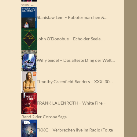
einer…
Stanislaw Lem – Robotermärchen &…
John O’Donohue – Echo der Seele.…
Willy Seidel – Das älteste Ding der Welt…
Timothy Greenfield-Sanders – XXX: 30…
FRANK LAUENROTH – White Fire –
Band 2 der Corona Saga
TKKG – Verbrechen live im Radio (Folge