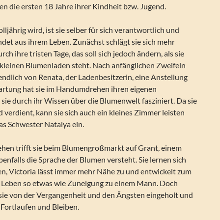
fen die ersten 18 Jahre ihrer Kindheit bzw. Jugend.
olljährig wird, ist sie selber für sich verantwortlich und
det aus ihrem Leben. Zunächst schlägt sie sich mehr
urch ihre tristen Tage, das soll sich jedoch ändern, als sie
 kleinen Blumenladen steht. Nach anfänglichen Zweifeln
ztendlich von Renata, der Ladenbesitzerin, eine Anstellung
artung hat sie im Handumdrehen ihren eigenen
ie durch ihr Wissen über die Blumenwelt fasziniert. Da sie
d verdient, kann sie sich auch ein kleines Zimmer leisten
as Schwester Natalya ein.
ehen trifft sie beim Blumengroßmarkt auf Grant, einem
enfalls die Sprache der Blumen versteht. Sie lernen sich
n, Victoria lässt immer mehr Nähe zu und entwickelt zum
m Leben so etwas wie Zuneigung zu einem Mann. Doch
sie von der Vergangenheit und den Ängsten eingeholt und
Fortlaufen und Bleiben.