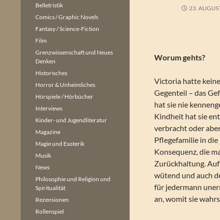
Belletristik
23. AUGUS
Comics / Graphic Novels
Fantasy / Science-Fiction
Film
Grenzwissenschaft und Neues
Worum gehts?
Denken
Historisches
Victoria hatte kein
Horror & Unheimliches
Gegenteil – das Gef
Hörspiele / Hörbücher
hat sie nie kenneng
Interviews
Kindheit hat sie e
Kinder- und Jugendliteratur
verbracht oder aber
Magazine
Pflegefamilie in die
Magie und Esoterik
Konsequenz, die man
Musik
Zurückhaltung. Auf
News
wütend und auch der
Philosophie und Religion und
für jedermann unerr
Spiritualität
an, womit sie wahrs
Rezensionen
Rollenspiel