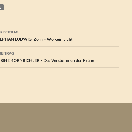
B
agsnavigation
R BEITRAG
EPHAN LUDWIG: Zorn – Wo kein Licht
BEITRAG
BINE KORNBICHLER – Das Verstummen der Krähe