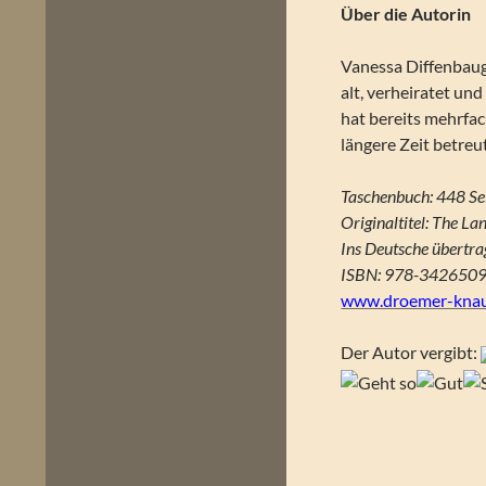
Über die Autorin
Vanessa Diffenbaugh
alt, verheiratet und
hat bereits mehrfa
längere Zeit betreut
Taschenbuch: 448 Se
Originaltitel: The La
Ins Deutsche übertr
ISBN: 978-342650
www.droemer-knau
Der Autor vergibt: