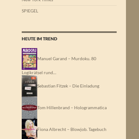
SPIEGEL
HEUTE IM TREND
Manuel Garand – Murdoku. 80
Logikrätsel rund…
Sebastian Fitzek – Die Einladung
Tom Hillenbrand – Hologrammatica
Fiona Albrecht – Blowjob. Tagebuch