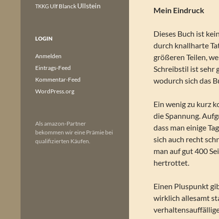
Ullstein
Ulf Blanck
TKKG
Mein Eindruck
Dieses Buch ist kei
LOGIN
durch knallharte Ta
Anmelden
größeren Teilen, we
Eintrags-Feed
Schreibstil ist se
Kommentar-Feed
wodurch sich das Bu
WordPress.org
Ein wenig zu kurz 
die Spannung. Aufg
Als amazon-Partner
dass man einige Ta
bekommen wir eine Prämie bei
sich auch recht sch
qualifizierten Käufen.
man auf gut 400 Sei
hertrottet.
Einen Pluspunkt gib
wirklich allesamt s
verhaltensauffällig