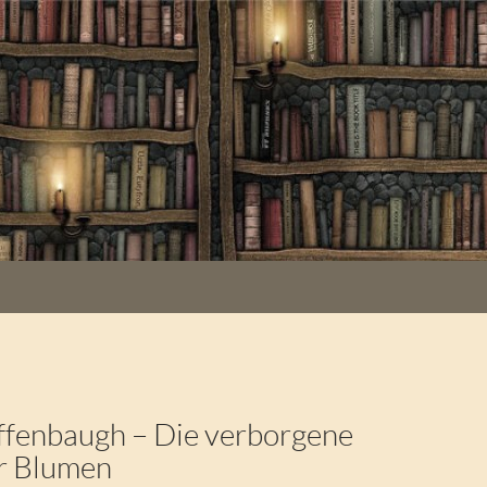
K
ffenbaugh – Die verborgene
r Blumen