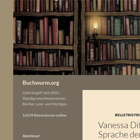
Zum
Inhalt
springen
Buchwurm.org
Geist ist geil! Seit 2002 –
Ständig neue Rezensionen,
Bücher, Lese- und Hörtipps
BELLETRISTI
14239 Rezensionen online
Vanessa Di
Sprache de
Abenteuer