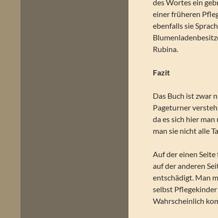
des Wortes ein geb
einer früheren Pfl
ebenfalls sie Sprac
Blumenladenbesitze
Rubina.
Fazit
Das Buch ist zwar 
Pageturner versteh
da es sich hier man
man sie nicht alle 
Auf der einen Seite
auf der anderen Seit
entschädigt. Man me
selbst Pflegekinde
Wahrscheinlich kom