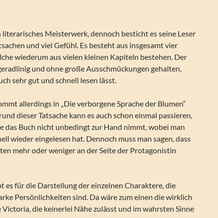
n literarisches Meisterwerk, dennoch besticht es seine Leser
tsachen und viel Gefühl. Es besteht aus insgesamt vier
lche wiederum aus vielen kleinen Kapiteln bestehen. Der
hr geradlinig und ohne große Ausschmückungen gehalten,
ch sehr gut und schnell lesen lässt.
kommt allerdings in „Die verborgene Sprache der Blumen“
rund dieser Tatsache kann es auch schon einmal passieren,
ge das Buch nicht unbedingt zur Hand nimmt, wobei man
nell wieder eingelesen hat. Dennoch muss man sagen, dass
ten mehr oder weniger an der Seite der Protagonistin
t es für die Darstellung der einzelnen Charaktere, die
tarke Persönlichkeiten sind. Da wäre zum einen die wirklich
e Victoria, die keinerlei Nähe zulässt und im wahrsten Sinne