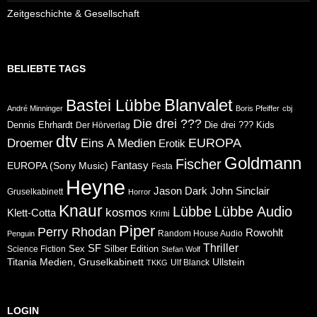
Zeitgeschichte & Gesellschaft
BELIEBTE TAGS
Blanvalet
Bastei Lübbe
André Minninger
Boris Pfeiffer
cbj
Die drei ???
Dennis Ehrhardt
Die drei ??? Kids
Der Hörverlag
dtv
Eins A Medien
EUROPA
Droemer
Erotik
Goldmann
Fischer
Fantasy
EUROPA (Sony Music)
Festa
Heyne
Jason Dark
John Sinclair
Gruselkabinett
Horror
Knaur
Lübbe
Lübbe Audio
kosmos
Klett-Cotta
Krimi
Piper
Perry Rhodan
Rowohlt
Random House Audio
Penguin
Thriller
SF
Sex
Silber Edition
Science Fiction
Stefan Wolf
Ullstein
Titania Medien, Gruselkabinett
Ulf Blanck
TKKG
LOGIN