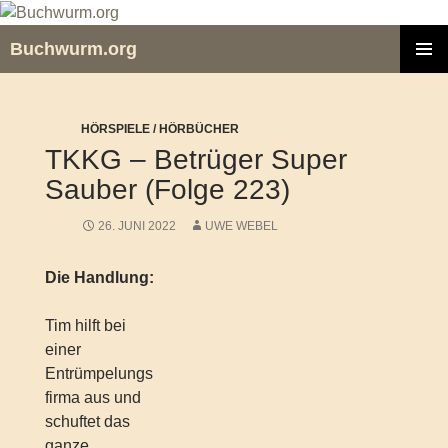
Zum
Inhalt
Buchwurm.org
springen
PRIMÄR
MENÜ
HÖRSPIELE / HÖRBÜCHER
TKKG – Betrüger Super
Sauber (Folge 223)
26. JUNI 2022
UWE WEBEL
Die Handlung:
Tim hilft bei
einer
Entrümpelungs
firma aus und
schuftet das
ganze