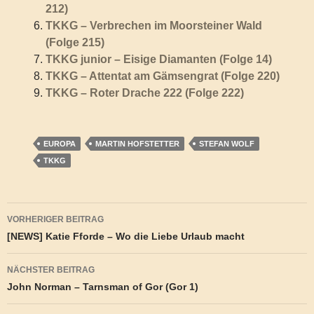
212)
TKKG – Verbrechen im Moorsteiner Wald
(Folge 215)
TKKG junior – Eisige Diamanten (Folge 14)
TKKG – Attentat am Gämsengrat (Folge 220)
TKKG – Roter Drache 222 (Folge 222)
EUROPA
MARTIN HOFSTETTER
STEFAN WOLF
TKKG
Beitragsnavigation
VORHERIGER BEITRAG
[NEWS] Katie Fforde – Wo die Liebe Urlaub macht
NÄCHSTER BEITRAG
John Norman – Tarnsman of Gor (Gor 1)