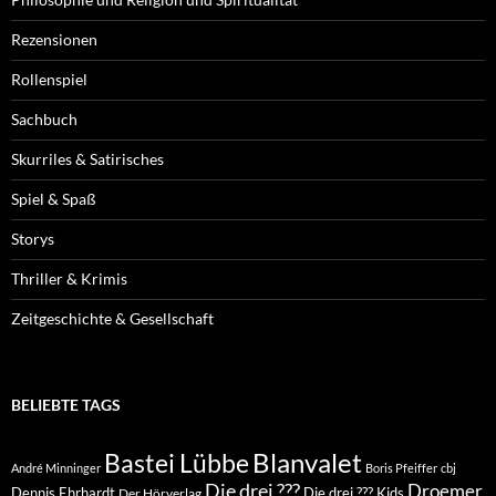
Rezensionen
Rollenspiel
Sachbuch
Skurriles & Satirisches
Spiel & Spaß
Storys
Thriller & Krimis
Zeitgeschichte & Gesellschaft
BELIEBTE TAGS
Blanvalet
Bastei Lübbe
André Minninger
Boris Pfeiffer
cbj
Die drei ???
Droemer
Dennis Ehrhardt
Die drei ??? Kids
Der Hörverlag