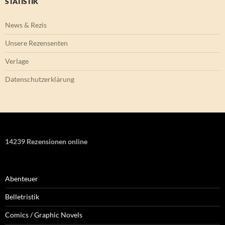
STATISTIK
News & Rezis
Unsere Rezensenten
Verlage
Datenschutzerklärung
14239 Rezensionen online
Abenteuer
Belletristik
Comics / Graphic Novels