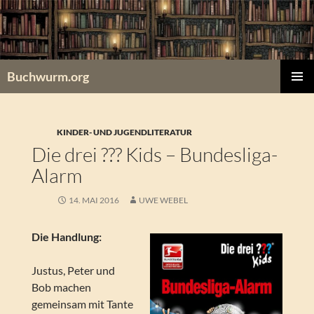
Zum
Inhalt
springen
Buchwurm.org
PRIMÄR
MENÜ
KINDER- UND JUGENDLITERATUR
Die drei ??? Kids – Bundesliga-
Alarm
14. MAI 2016
UWE WEBEL
Die Handlung:
Justus, Peter und
Bob machen
gemeinsam mit Tante