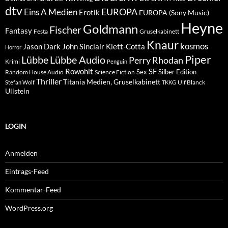
dtv
EUROPA
Eins A Medien
Erotik
EUROPA (Sony Music)
Heyne
Goldmann
Fischer
Fantasy
Festa
Gruselkabinett
Knaur
kosmos
Klett-Cotta
Jason Dark
John Sinclair
Horror
Piper
Lübbe Audio
Lübbe
Perry Rhodan
Krimi
Penguin
Rowohlt
SF
Sex
Silber Edition
Random House Audio
Science Fiction
Thriller
Titania Medien, Gruselkabinett
Ulf Blanck
Stefan Wolf
TKKG
Ullstein
LOGIN
Anmelden
Eintrags-Feed
Kommentar-Feed
WordPress.org