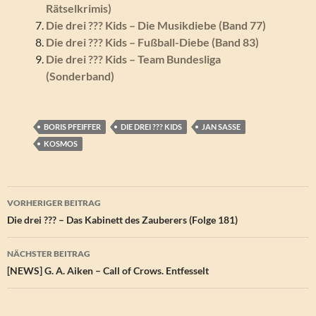
Rätselkrimis)
Die drei ??? Kids – Die Musikdiebe (Band 77)
Die drei ??? Kids – Fußball-Diebe (Band 83)
Die drei ??? Kids – Team Bundesliga
(Sonderband)
BORIS PFEIFFER
DIE DREI ??? KIDS
JAN SASSE
KOSMOS
Beitragsnavigation
VORHERIGER BEITRAG
Die drei ??? – Das Kabinett des Zauberers (Folge 181)
NÄCHSTER BEITRAG
[NEWS] G. A. Aiken – Call of Crows. Entfesselt