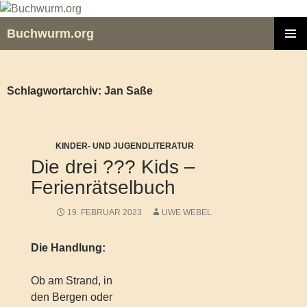
Zum
Inhalt
Buchwurm.org
springen
PRIMÄR
MENÜ
Schlagwortarchiv: Jan Saße
KINDER- UND JUGENDLITERATUR
Die drei ??? Kids –
Ferienrätselbuch
19. FEBRUAR 2023
UWE WEBEL
Die Handlung:
Ob am Strand, in
den Bergen oder