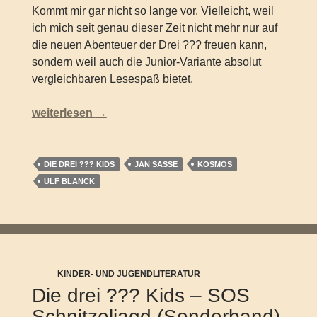
Kommt mir gar nicht so lange vor. Vielleicht, weil
ich mich seit genau dieser Zeit nicht mehr nur auf
die neuen Abenteuer der Drei ??? freuen kann,
sondern weil auch die Junior-Variante absolut
vergleichbaren Lesespaß bietet.
Die drei ??? Kids – Schrottplatz in Gefahr (Band 78)
weiterlesen
→
DIE DREI ??? KIDS
JAN SASSE
KOSMOS
ULF BLANCK
KINDER- UND JUGENDLITERATUR
Die drei ??? Kids – SOS
Schnitzeljagd (Sonderband)