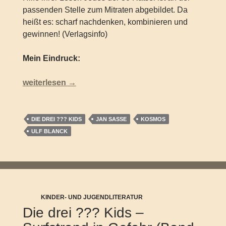
passenden Stelle zum Mitraten abgebildet. Da
heißt es: scharf nachdenken, kombinieren und
gewinnen! (Verlagsinfo)
Mein Eindruck:
Die drei ??? Kids – Das Grusellabyrinth (2017)
weiterlesen
→
DIE DREI ??? KIDS
JAN SASSE
KOSMOS
ULF BLANCK
KINDER- UND JUGENDLITERATUR
Die drei ??? Kids –