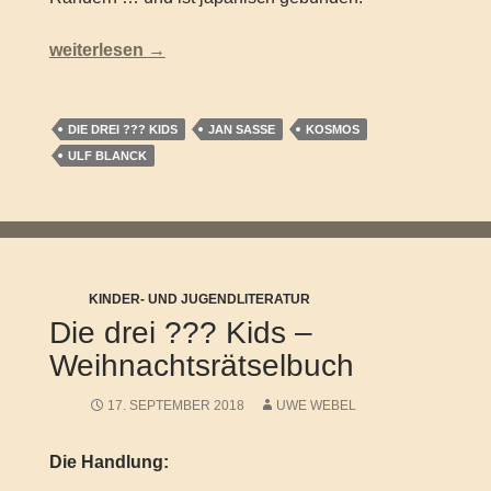
Die drei ??? Kids – 24 Tage im Weihnachtszirkus (Ad
weiterlesen
→
DIE DREI ??? KIDS
JAN SASSE
KOSMOS
ULF BLANCK
KINDER- UND JUGENDLITERATUR
Die drei ??? Kids –
Weihnachtsrätselbuch
17. SEPTEMBER 2018
UWE WEBEL
Die Handlung: