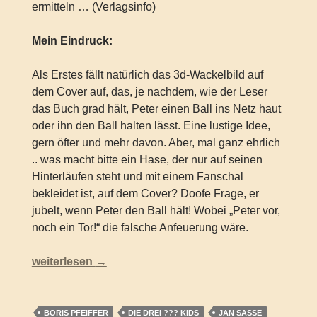
ermitteln … (Verlagsinfo)
Mein Eindruck:
Als Erstes fällt natürlich das 3d-Wackelbild auf
dem Cover auf, das, je nachdem, wie der Leser
das Buch grad hält, Peter einen Ball ins Netz haut
oder ihn den Ball halten lässt. Eine lustige Idee,
gern öfter und mehr davon. Aber, mal ganz ehrlich
.. was macht bitte ein Hase, der nur auf seinen
Hinterläufen steht und mit einem Fanschal
bekleidet ist, auf dem Cover? Doofe Frage, er
jubelt, wenn Peter den Ball hält! Wobei „Peter vor,
noch ein Tor!“ die falsche Anfeuerung wäre.
Die drei ??? Kids – Fußball-Diebe (Band 83)
weiterlesen
→
BORIS PFEIFFER
DIE DREI ??? KIDS
JAN SASSE