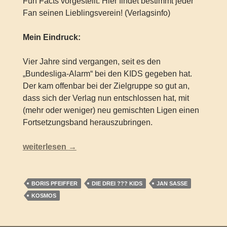
Fun Facts vorgestellt. Hier findet bestimmt jeder
Fan seinen Lieblingsverein! (Verlagsinfo)
Mein Eindruck:
Vier Jahre sind vergangen, seit es den
„Bundesliga-Alarm“ bei den KIDS gegeben hat.
Der kam offenbar bei der Zielgruppe so gut an,
dass sich der Verlag nun entschlossen hat, mit
(mehr oder weniger) neu gemischten Ligen einen
Fortsetzungsband herauszubringen.
Die drei ??? Kids – Team Bundesliga (Sonderband)
weiterlesen
→
BORIS PFEIFFER
DIE DREI ??? KIDS
JAN SASSE
KOSMOS