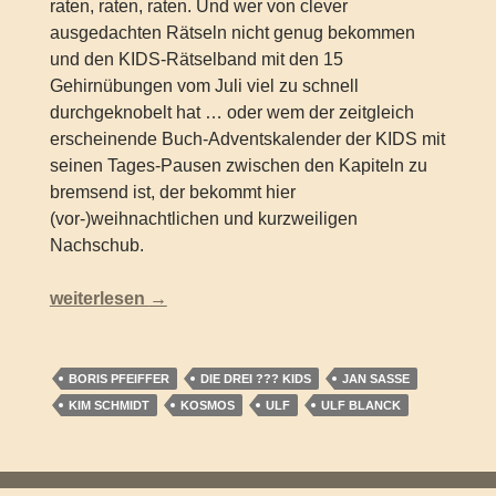
raten, raten, raten. Und wer von clever
ausgedachten Rätseln nicht genug bekommen
und den KIDS-Rätselband mit den 15
Gehirnübungen vom Juli viel zu schnell
durchgeknobelt hat … oder wem der zeitgleich
erscheinende Buch-Adventskalender der KIDS mit
seinen Tages-Pausen zwischen den Kapiteln zu
bremsend ist, der bekommt hier
(vor-)weihnachtlichen und kurzweiligen
Nachschub.
Die drei ??? Kids – Weihnachtsrätselbuch
weiterlesen
→
BORIS PFEIFFER
DIE DREI ??? KIDS
JAN SASSE
KIM SCHMIDT
KOSMOS
ULF
ULF BLANCK