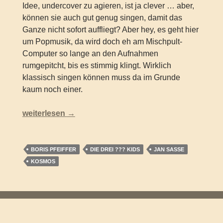
Idee, undercover zu agieren, ist ja clever … aber,
können sie auch gut genug singen, damit das
Ganze nicht sofort auffliegt? Aber hey, es geht hier
um Popmusik, da wird doch eh am Mischpult-
Computer so lange an den Aufnahmen
rumgepitcht, bis es stimmig klingt. Wirklich
klassisch singen können muss da im Grunde
kaum noch einer.
Die drei ??? Kids – Die Musikdiebe (Band 77)
weiterlesen
→
BORIS PFEIFFER
DIE DREI ??? KIDS
JAN SASSE
KOSMOS