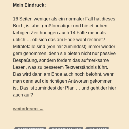
Mein Eindruck:
16 Seiten weniger als ein normaler Fall hat dieses
Buch, ist aber großformatiger und bietet neben
farbigen Zeichnungen auch 14 Fälle mehr als
üblich … ob sich das am Ende wohl rechnet?
Mitratefälle sind (von mir zumindest) immer wieder
gern genommen, denn sie bieten nicht nur passive
Bespaßung, sondern fördern das aufmerksame
Lesen, was zu besserem Textverständnis führt.
Das wird dann am Ende auch noch belohnt, wenn
man denn auf die richtigen Antworten gekommen
ist. Das ist zumindest der Plan … und geht der hier
auch auf?
Die drei ??? Kids – Schräge Vögel (15 Rätselkrimis)
weiterlesen
→