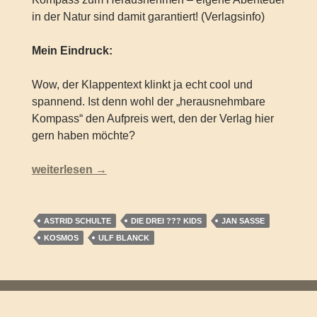
in der Natur sind damit garantiert! (Verlagsinfo)
Mein Eindruck:
Wow, der Klappentext klinkt ja echt cool und
spannend. Ist denn wohl der „herausnehmbare
Kompass“ den Aufpreis wert, den der Verlag hier
gern haben möchte?
Die drei ??? Kids – SOS Schnitzeljagd (Sonderband)
weiterlesen
→
ASTRID SCHULTE
DIE DREI ??? KIDS
JAN SASSE
KOSMOS
ULF BLANCK