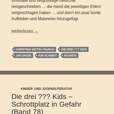
sinnhafte und tiefgründige Gedichte
reingeschrieben … die meist die jeweiligen Eltern
vorgeschlagen haben … und dann ein paar bunte
Aufkleber und Malereien hinzugefügt.
Die drei ??? Kids – Meine Freunde (Sonderband)
weiterlesen
→
CHRISTINA WITTIG-TAUSCH
DIE DREI ??? KIDS
JAN SASSE
KIM SCHMIDT
KOSMOS
KINDER- UND JUGENDLITERATUR
Die drei ??? Kids –
Schrottplatz in Gefahr
(Band 78)