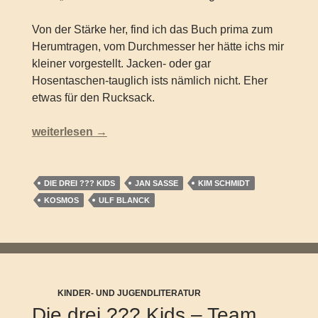
Von der Stärke her, find ich das Buch prima zum
Herumtragen, vom Durchmesser her hätte ichs mir
kleiner vorgestellt. Jacken- oder gar
Hosentaschen-tauglich ists nämlich nicht. Eher
etwas für den Rucksack.
Die drei ??? Kids – Ferienrätselbuch
weiterlesen
→
DIE DREI ??? KIDS
JAN SASSE
KIM SCHMIDT
KOSMOS
ULF BLANCK
KINDER- UND JUGENDLITERATUR
Die drei ??? Kids – Team