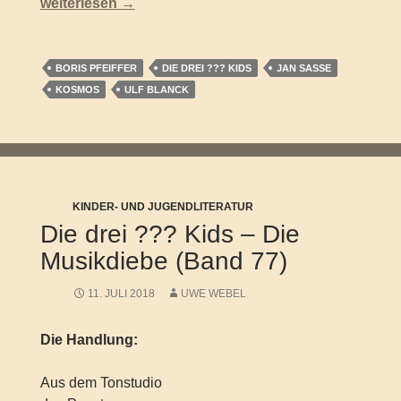
Die drei ??? Kids – Wilde Ganoven (15 spannende Ra
weiterlesen
→
BORIS PFEIFFER
DIE DREI ??? KIDS
JAN SASSE
KOSMOS
ULF BLANCK
KINDER- UND JUGENDLITERATUR
Die drei ??? Kids – Die
Musikdiebe (Band 77)
11. JULI 2018
UWE WEBEL
Die Handlung:
Aus dem Tonstudio