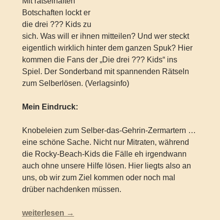
Mit rätselhaften
Botschaften lockt er
die drei ??? Kids zu
sich. Was will er ihnen mitteilen? Und wer steckt
eigentlich wirklich hinter dem ganzen Spuk? Hier
kommen die Fans der „Die drei ??? Kids“ ins
Spiel. Der Sonderband mit spannenden Rätseln
zum Selberlösen. (Verlagsinfo)
Mein Eindruck:
Knobeleien zum Selber-das-Gehrin-Zermartern …
eine schöne Sache. Nicht nur Mitraten, während
die Rocky-Beach-Kids die Fälle eh irgendwann
auch ohne unsere Hilfe lösen. Hier liegts also an
uns, ob wir zum Ziel kommen oder noch mal
drüber nachdenken müssen.
Die drei ??? Kids – Die Geistervilla (Sonderband)
weiterlesen
→