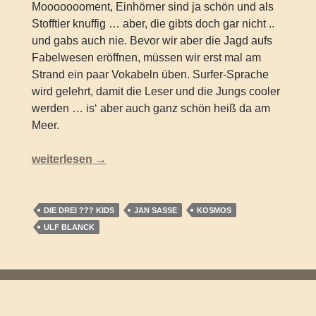
Moooooooment, Einhörner sind ja schön und als
Stofftier knuffig … aber, die gibts doch gar nicht ..
und gabs auch nie. Bevor wir aber die Jagd aufs
Fabelwesen eröffnen, müssen wir erst mal am
Strand ein paar Vokabeln üben. Surfer-Sprache
wird gelehrt, damit die Leser und die Jungs cooler
werden … is‘ aber auch ganz schön heiß da am
Meer.
Die drei ??? Kids – Surfstrand in Gefahr (Band 73)
weiterlesen
→
DIE DREI ??? KIDS
JAN SASSE
KOSMOS
ULF BLANCK