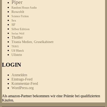
Piper
Random House Audio
Rowohlt
Science Fiction
Sex
SF
Silber Edition
Stefan Wolf
Thriller
Titania Medien, Gruselkabinett
TKKG
Ulf Blanck
Ullstein
LOGIN
Anmelden
Eintrags-Feed
Kommentar-Feed
WordPress.org
Als amazon-Partner bekommen wir eine Prämie bei qualifizierten
Käufen.