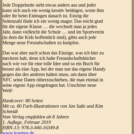
Jede Doppelseite sieht etwas anders aus und jeder
kann sich auch ein wenig kreativ betätigen, wenn ihm
oder ihr beim Eintragen danach ist. Einzig die
Seitenzahl finde ich ein wenig mager. Das reicht grad
für die eigene Klasse … die wechselt man ja jedes
Jahr, dann vielleicht die Schule … und im Sportverein
(in dem die Kids hoffentlich sind), gibts auch jede
Menge neue Freundschaften zu knüpfen.
Das war aber auch schon das Einzige, was ich hier zu
meckern hab, denn ich halte Freundschaftsbücher
nach wie vor für eine tolle Idee und so ein Buch für
besser als eine App, bei der man nur das eigene Handy
gegen das des anderen halten muss, um dann über
NFC seine Daten rüberzuschieben, die man einmal in
seine eigene App eingetragen hat. Unschöne neue
Welt!
Hardcover: 80 Seiten
Mit ca. 80 Farb-Illustrationen von Jan Saße und Kim
Schmidt
Vom Verlag empfohlen ab 8 Jahren
1. Auflage, Februar 2019
ISBN-13: 978-3-440-16349-8
www.kosmos.de