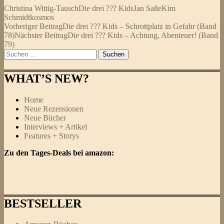
Christina Wittig-Tausch
Die drei ??? Kids
Jan Saße
Kim
Schmidt
kosmos
Beitragsnavigation
Vorheriger Beitrag
Die drei ??? Kids – Schrottplatz in Gefahr (Band
78)
Nächster Beitrag
Die drei ??? Kids – Achtung, Abenteuer! (Band
79)
Suchen
nach:
WHAT’S NEW?
Home
Neue Rezensionen
Neue Bücher
Interviews + Artikel
Features + Storys
Zu den Tages-Deals bei amazon:
BESTSELLER