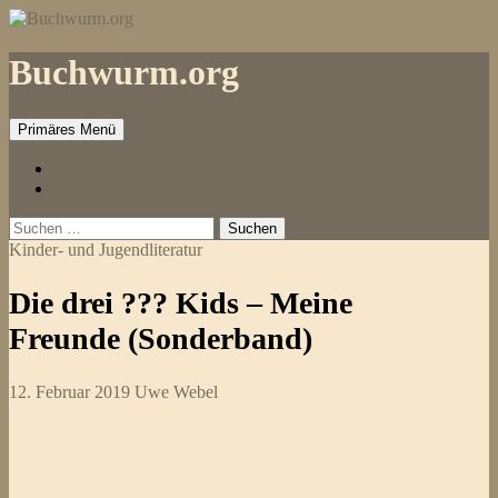
Zum
Inhalt
springen
Buchwurm.org
Primäres Menü
Impressum
Kontakt
Suchen
nach:
Kinder- und Jugendliteratur
Die drei ??? Kids – Meine
Freunde (Sonderband)
12. Februar 2019
Uwe Webel