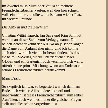
Im Zweifel muss Mutti oder Vati ja eh mehrere
Freundschaftsbücher kaufen, weil dies hier schnell
voll sein könnte … sollte … da ist dann wieder Platz
für weitere Freunde.
Die Autorin und die Zeichner:
Christina Wittig-Tausch, Jan Saße und Kim Schmidt
werden an dieser Stelle vom Verlag genannt. Die
beiden Zeichner kennt der KIDS-Fan ja schon länger,
die Dame vom Anfang eher nicht. Und ich konnte
auch nicht wirklich viel mehr herausfinden, als dass
sie beim ???-Verlag für drei Pferdebücher, zwei
Globen und ein Gartenjahrbuch verantwortlich war …
offenbar eine prima Mischung, wenn am Ende so ein
schönes Freundschaftsbuch herauskommt.
Mein Fazit:
So skeptisch ich war, so begeistert war ich dann am
Ende auch wieder. Alles andere als steril und
unpersönlich ist dieses Freundschaftsbuch zum selber
Ausfüllen, auch wenn es immer die gleichen Fragen
stellt und alles schon vorgedruckt ist.