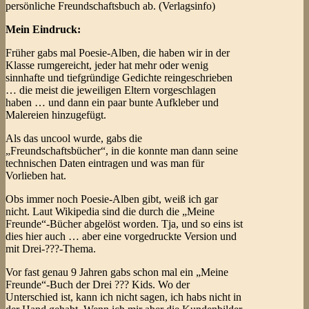
persönliche Freundschaftsbuch ab. (Verlagsinfo)
Mein Eindruck:
Früher gabs mal Poesie-Alben, die haben wir in der
Klasse rumgereicht, jeder hat mehr oder wenig
sinnhafte und tiefgründige Gedichte reingeschrieben
… die meist die jeweiligen Eltern vorgeschlagen
haben … und dann ein paar bunte Aufkleber und
Malereien hinzugefügt.
Als das uncool wurde, gabs die
„Freundschaftsbücher“, in die konnte man dann seine
technischen Daten eintragen und was man für
Vorlieben hat.
Obs immer noch Poesie-Alben gibt, weiß ich gar
nicht. Laut Wikipedia sind die durch die „Meine
Freunde“-Bücher abgelöst worden. Tja, und so eins ist
dies hier auch … aber eine vorgedruckte Version und
mit Drei-???-Thema.
Vor fast genau 9 Jahren gabs schon mal ein „Meine
Freunde“-Buch der Drei ??? Kids. Wo der
Unterschied ist, kann ich nicht sagen, ich habs nicht in