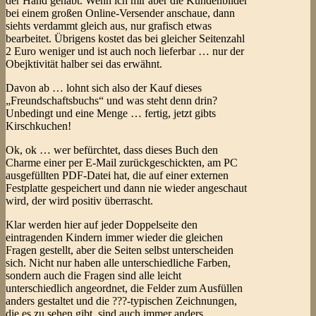
der Hand gehabt. Wenn ich mir aber die Kundenbilder
bei einem großen Online-Versender anschaue, dann
siehts verdammt gleich aus, nur grafisch etwas
bearbeitet. Übrigens kostet das bei gleicher Seitenzahl
2 Euro weniger und ist auch noch lieferbar … nur der
Obejktivität halber sei das erwähnt.
Davon ab … lohnt sich also der Kauf dieses
„Freundschaftsbuchs“ und was steht denn drin?
Unbedingt und eine Menge … fertig, jetzt gibts
Kirschkuchen!
Ok, ok … wer befürchtet, dass dieses Buch den
Charme einer per E-Mail zurückgeschickten, am PC
ausgefüllten PDF-Datei hat, die auf einer externen
Festplatte gespeichert und dann nie wieder angeschaut
wird, der wird positiv überrascht.
Klar werden hier auf jeder Doppelseite den
eintragenden Kindern immer wieder die gleichen
Fragen gestellt, aber die Seiten selbst unterscheiden
sich. Nicht nur haben alle unterschiedliche Farben,
sondern auch die Fragen sind alle leicht
unterschiedlich angeordnet, die Felder zum Ausfüllen
anders gestaltet und die ???-typischen Zeichnungen,
die es zu sehen gibt, sind auch immer anders.