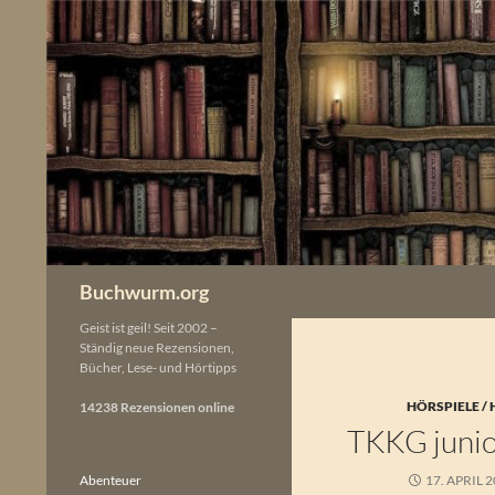
Zum
Inhalt
springen
Buchwurm.org
Geist ist geil! Seit 2002 –
Ständig neue Rezensionen,
Bücher, Lese- und Hörtipps
HÖRSPIELE /
14238 Rezensionen online
TKKG junio
Abenteuer
17. APRIL 