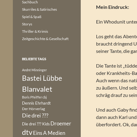
Sachbuch
Mein Eindruck:
Skurriles & Satirisches
Spiel & Spaß
Ein Whodunit unter
Storys
Thriller & Krimis
Los geht das Abent
Zeitgeschichte & Gesellschaft
braucht dringend 
seiner Tante, die gar
BELIEBTE TAGS
Die Tante ist „tüdde
André Minninger
oder Krankheits-Bash
Bastei Lübbe
Auch wenn das natür
Blanvalet
zu äußern. Und sel
schräg drauf zu sei
Boris Pfeiffer
cbj
Dennis Ehrhardt
Der Hörverlag
Und auch Gaby finde
Die drei ???
dann auch Karl und
Droemer
Die drei ??? Kids
überfordert. Ok, d
dtv
Eins A Medien