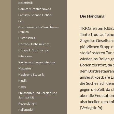
Belletristik
Comics / Graphic Novels
Fantasy / Science-Fiction
Die Handlung:
Film
Grenzwissenschaft und Neues
TKKG leisten Klößc
Denken
Tante Trudi auf ei
Historisches
Zugreise Gesellscha
Horror & Unheimliches
plötzlichen Stopp m
Hörspiele / Hörbücher
stockfinsteren Tun
Interviews
wieder ins Rollen ge
Kinder- und Jugendliteratur
Boden zerstört, da
Magazine
dem Bordrestaurant
Magie und Esoterik
äußerst kostbare L
Musik
die Suche nach dem
News
gegen die Zeit, da 
Philosophie und Religion und
aber die Endstatio
Spiritualität
also beeilen den kni
Rezensionen
(Verlagsinfo)
Rollenspiel