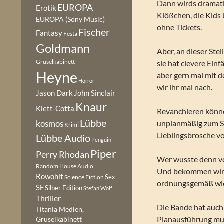
Dann wirds dramatis
EUROPA
Erotik
Klößchen, die Kids b
EUROPA (Sony Music)
ohne Tickets.
Fischer
Fantasy
Festa
Goldmann
Aber, an dieser Ste
Gruselkabinett
sie hat clevere Ein
Heyne
aber gern mal mit 
Horror
wir ihr mal nach.
Jason Dark
John Sinclair
Knaur
Klett-Cotta
Revanchieren können
Lübbe
unplanmäßig zum St
kosmos
Krimi
Lieblingsbrosche v
Lübbe Audio
Penguin
Piper
Perry Rhodan
Wer wusste denn vo
Random House Audio
Und bekommen wir w
Rowohlt
Sex
Science Fiction
ordnungsgemäß wied
SF
Silber Edition
Stefan Wolf
Thriller
Die Bande hat auch
Titania Medien,
Planausführung mus
Gruselkabinett