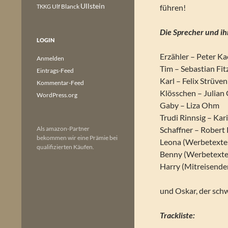
Ullstein
Ulf Blanck
führen!
TKKG
Die Sprecher und ih
LOGIN
Erzähler – Peter K
Anmelden
Tim – Sebastian Fit
Eintrags-Feed
Karl – Felix Strüven
Kommentar-Feed
Klösschen – Julian 
WordPress.org
Gaby – Liza Ohm
Trudi Rinnsig – Ka
Als amazon-Partner
Schaffner – Robert 
bekommen wir eine Prämie bei
Leona (Werbetexter
qualifizierten Käufen.
Benny (Werbetexte
Harry (Mitreisende
und Oskar, der sch
Trackliste: