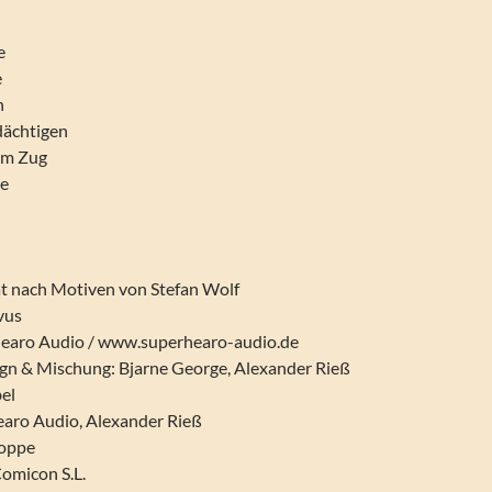
!
e
e
n
dächtigen
 im Zug
he
t nach Motiven von Stefan Wolf
vus
hearo Audio / www.superhearo-audio.de
ign & Mischung: Bjarne George, Alexander Rieß
el
aro Audio, Alexander Rieß
loppe
Comicon S.L.