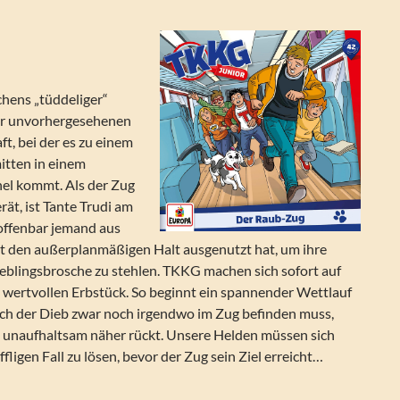
hens „tüddeliger“
ner unvorhergesehenen
ft, bei der es zu einem
itten in einem
nel kommt. Als der Zug
rät, ist Tante Trudi am
 offenbar jemand aus
 den außerplanmäßigen Halt ausgenutzt hat, um ihre
ieblingsbrosche zu stehlen. TKKG machen sich sofort auf
 wertvollen Erbstück. So beginnt ein spannender Wettlauf
sich der Dieb zwar noch irgendwo im Zug befinden muss,
n unaufhaltsam näher rückt. Unsere Helden müssen sich
ffligen Fall zu lösen, bevor der Zug sein Ziel erreicht…