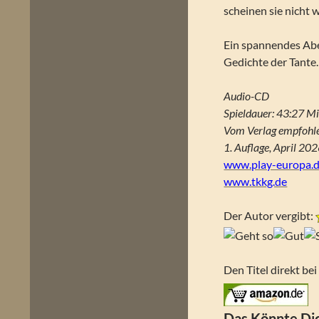
scheinen sie nicht 
Ein spannendes Aben
Gedichte der Tante. 
Audio-CD
Spieldauer: 43:27 Mi
Vom Verlag empfohle
1. Auflage, April 20
www.play-europa.
www.tkkg.de
Der Autor vergibt:
Den Titel direkt be
Das Könnte Dic