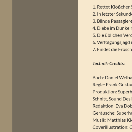
1. Rettet Klößchen
2. In letzter Sekund
3. Blinde Passagier
4. Diebe im Dunkel
5. Die üblichen Ver
6. Verfolgungsjagd
7. Findet die Frosc
Technik-Credits:
Buch: Daniel Welba
Regie: Frank Gusta
Produktion: Super
Schnitt, Sound Des
Redaktion: Eva Dob
Geräusche: Superhe
Musik: Matthias K
Coverillustration: 