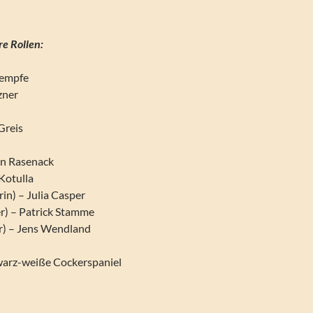
re Rollen:
aempfe
zner
Greis
rin Rasenack
Kotulla
in) – Julia Casper
r) – Patrick Stamme
r) – Jens Wendland
warz-weiße Cockerspaniel