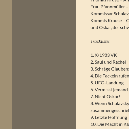
Frau Pfannmüller –
Kommissar Schalav
Kommis Krause – C
und Oskar, der sch
Trackliste:
1. X/1983 VK
2. Saul und Rachel
3. Schräge Glauben
4. Die Fackeln rufe
5. UFO-Landung
6. Vermisst jemand 
7. Nicht Oskar!
8. Wenn Schalavsky 
zusammengeschrie
9. Letzte Hoffnung
10. Die Macht in K