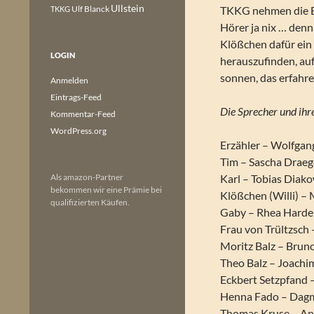
Ullstein
Ulf Blanck
TKKG nehmen die Erm
TKKG
Hörer ja nix … denn
Klößchen dafür ein 
LOGIN
herauszufinden, au
sonnen, das erfahr
Anmelden
Eintrags-Feed
Die Sprecher und ihre
Kommentar-Feed
WordPress.org
Erzähler – Wolfga
Tim – Sascha Draeg
Als amazon-Partner
Karl – Tobias Diak
bekommen wir eine Prämie bei
Klößchen (Willi) 
qualifizierten Käufen.
Gaby – Rhea Harde
Frau von Trültzsc
Moritz Balz – Brun
Theo Balz – Joachi
Eckbert Setzpfand 
Henna Fado – Dag
Thomas Kruse – An