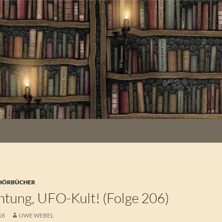
 HÖRBÜCHER
tung, UFO-Kult! (Folge 206)
18
UWE WEBEL