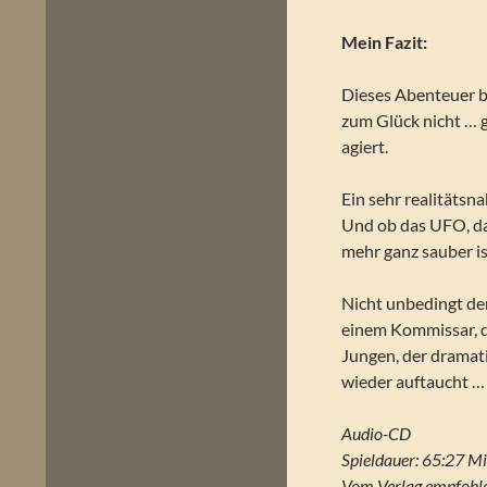
Mein Fazit:
Dieses Abenteuer be
zum Glück nicht … 
agiert.
Ein sehr realitätsna
Und ob das UFO, das
mehr ganz sauber i
Nicht unbedingt de
einem Kommissar, 
Jungen, der dramati
wieder auftaucht …
Audio-CD
Spieldauer: 65:27 Mi
Vom Verlag empfohle