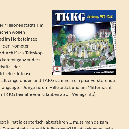
r Millionenstadt! Tim,
ßchen wollen
Bad im Herbsteinsee
er den Kometen
 durch Karls Teleskop
s kommt ganz anders,
dstück der
sich eine dubiose
aft eingefunden und TKKG sammeln ein paar verstörende
erängstigter Junge sie um Hilfe bittet und um Mitternacht
llen TKKG beinahe vom Glauben ab … (Verlagsinfo)
xt klingt ja esoterisch-abgefahren … muss man da zum
n Pyramidenhut aus Alufolie tragen? Nicht zwingend, nein.