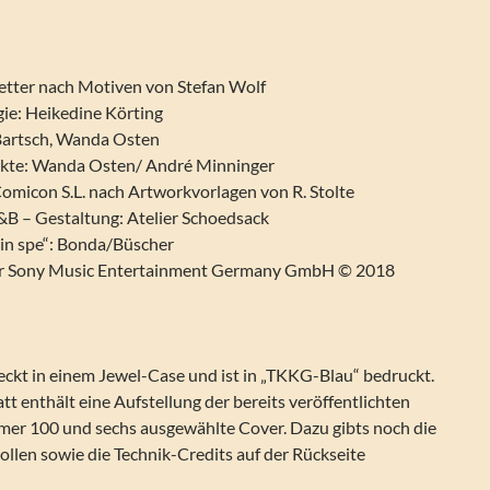
etter nach Motiven von Stefan Wolf
ie: Heikedine Körting
Bartsch, Wanda Osten
ekte: Wanda Osten/ André Minninger
Comicon S.L. nach Artworkvorlagen von R. Stolte
B – Gestaltung: Atelier Schoedsack
 in spe“: Bonda/Büscher
er Sony Music Entertainment Germany GmbH © 2018
eckt in einem Jewel-Case und ist in „TKKG-Blau“ bedruckt.
tt enthält eine Aufstellung der bereits veröffentlichten
r 100 und sechs ausgewählte Cover. Dazu gibts noch die
ollen sowie die Technik-Credits auf der Rückseite