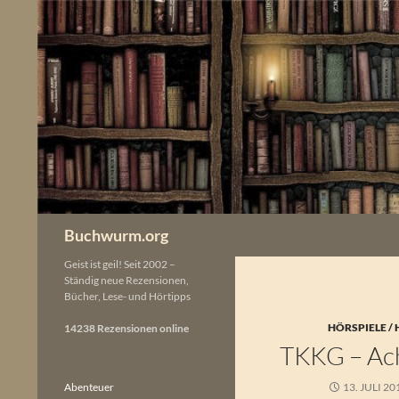
Zum
Inhalt
springen
Buchwurm.org
Geist ist geil! Seit 2002 –
Ständig neue Rezensionen,
Bücher, Lese- und Hörtipps
HÖRSPIELE /
14238 Rezensionen online
TKKG – Ach
Abenteuer
13. JULI 20