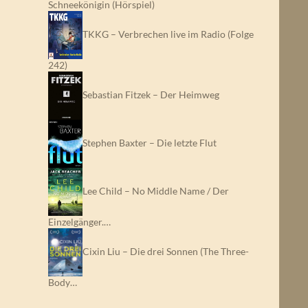
Schneekönigin (Hörspiel)
TKKG – Verbrechen live im Radio (Folge
242)
Sebastian Fitzek – Der Heimweg
Stephen Baxter – Die letzte Flut
Lee Child – No Middle Name / Der
Einzelgänger.…
Cixin Liu – Die drei Sonnen (The Three-
Body…