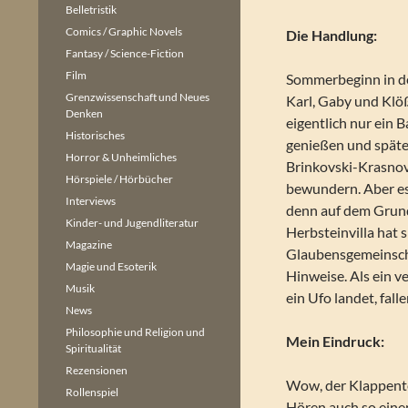
Belletristik
Comics / Graphic Novels
Die Handlung:
Fantasy / Science-Fiction
Film
Sommerbeginn in de
Grenzwissenschaft und Neues
Karl, Gaby und Klö
Denken
eigentlich nur ein 
Historisches
genießen und spät
Horror & Unheimliches
Brinkovski-Krasnov
Hörspiele / Hörbücher
bewundern. Aber e
Interviews
denn auf dem Grun
Kinder- und Jugendliteratur
Herbsteinvilla hat 
Magazine
Glaubensgemeinsch
Magie und Esoterik
Hinweise. Als ein v
Musik
ein Ufo landet, fa
News
Philosophie und Religion und
Mein Eindruck:
Spiritualität
Rezensionen
Wow, der Klappente
Rollenspiel
Hören auch so eine