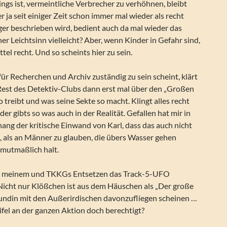
dings ist, vermeintliche Verbrecher zu verhöhnen, bleibt
r ja seit einiger Zeit schon immer mal wieder als recht
ger beschrieben wird, bedient auch da mal wieder das
her Leichtsinn vielleicht? Aber, wenn Kinder in Gefahr sind,
ttel recht. Und so scheints hier zu sein.
für Recherchen und Archiv zuständig zu sein scheint, klärt
Rest des Detektiv-Clubs dann erst mal über den „Großen
o treibt und was seine Sekte so macht. Klingt alles recht
der gibts so was auch in der Realität. Gefallen hat mir in
g der kritische Einwand von Karl, dass das auch nicht
i, als an Männer zu glauben, die übers Wasser gehen
mutmaßlich halt.
u meinem und TKKGs Entsetzen das Track-5-UFO
Nicht nur Klößchen ist aus dem Häuschen als „Der große
eundin mit den Außerirdischen davonzufliegen scheinen …
fel an der ganzen Aktion doch berechtigt?