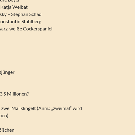
 Katja Welbat
sky – Stephan Schad
onstantin Stahlberg
warz-weiße Cockerspaniel
sjünger
n
3,5 Millionen?
zwei Mal klingelt (Anm.: „zweimal“ wird
ben)
lößchen