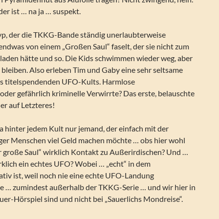
er ist … na ja … suspekt.
yp, der die TKKG-Bande ständig unerlaubterweise
gendwas von einem „Großen Saul“ faselt, der sie nicht zum
laden hätte und so. Die Kids schwimmen wieder weg, aber
bleiben. Also erleben Tim und Gaby eine sehr seltsame
 titelspendenden UFO-Kults. Harmlose
er gefährlich kriminelle Verwirrte? Das erste, belauschte
r auf Letzteres!
ja hinter jedem Kult nur jemand, der einfach mit der
iger Menschen viel Geld machen möchte … obs hier wohl
r große Saul“ wirklich Kontakt zu Außerirdischen? Und …
irklich ein echtes UFO? Wobei … „echt“ in dem
iv ist, weil noch nie eine echte UFO-Landung
 … zumindest außerhalb der TKKG-Serie … und wir hier in
er-Hörspiel sind und nicht bei „Sauerlichs Mondreise“.