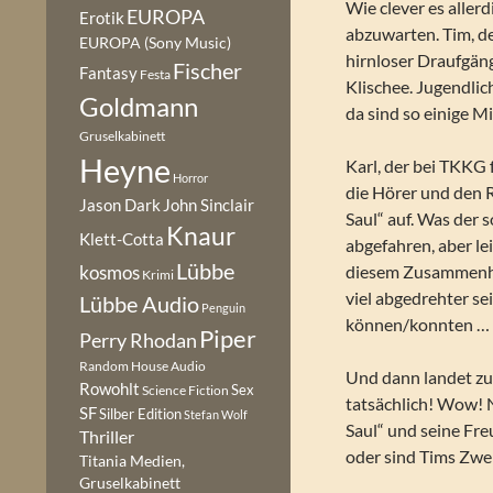
Wie clever es aller
EUROPA
Erotik
abzuwarten. Tim, de
EUROPA (Sony Music)
hirnloser Draufgän
Fischer
Fantasy
Festa
Klischee. Jugendlic
Goldmann
da sind so einige Mi
Gruselkabinett
Heyne
Karl, der bei TKKG 
Horror
die Hörer und den 
Jason Dark
John Sinclair
Saul“ auf. Was der s
Knaur
Klett-Cotta
abgefahren, aber lei
Lübbe
diesem Zusammenhan
kosmos
Krimi
viel abgedrehter se
Lübbe Audio
Penguin
können/konnten … 
Piper
Perry Rhodan
Random House Audio
Und dann landet z
Rowohlt
Sex
Science Fiction
tatsächlich! Wow! 
SF
Silber Edition
Stefan Wolf
Saul“ und seine Fr
Thriller
oder sind Tims Zwei
Titania Medien,
Gruselkabinett