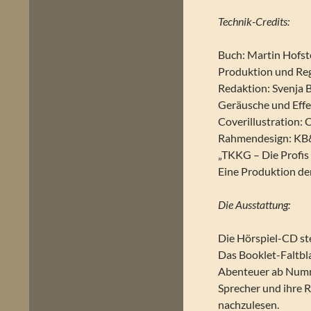
Technik-Credits:
Buch: Martin Hofst
Produktion und Reg
Redaktion: Svenja 
Geräusche und Eff
Coverillustration: 
Rahmendesign: KB&
„TKKG – Die Profis
Eine Produktion d
Die Ausstattung:
Die Hörspiel-CD st
Das Booklet-Faltbla
Abenteuer ab Numme
Sprecher und ihre R
nachzulesen.