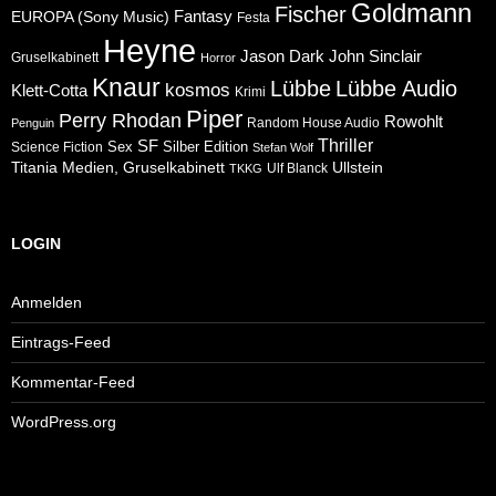
Goldmann
Fischer
Fantasy
EUROPA (Sony Music)
Festa
Heyne
Jason Dark
John Sinclair
Gruselkabinett
Horror
Knaur
Lübbe
Lübbe Audio
kosmos
Klett-Cotta
Krimi
Piper
Perry Rhodan
Rowohlt
Random House Audio
Penguin
Thriller
SF
Sex
Silber Edition
Science Fiction
Stefan Wolf
Ullstein
Titania Medien, Gruselkabinett
Ulf Blanck
TKKG
LOGIN
Anmelden
Eintrags-Feed
Kommentar-Feed
WordPress.org