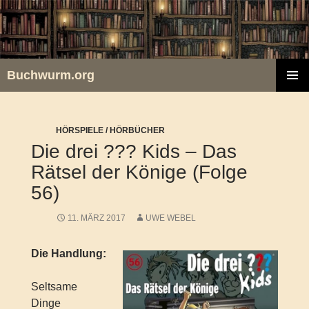
Zum
Inhalt
springen
Buchwurm.org
PRIMÄR
MENÜ
HÖRSPIELE / HÖRBÜCHER
Die drei ??? Kids – Das
Rätsel der Könige (Folge
56)
11. MÄRZ 2017
UWE WEBEL
Die Handlung:
Seltsame
Dinge