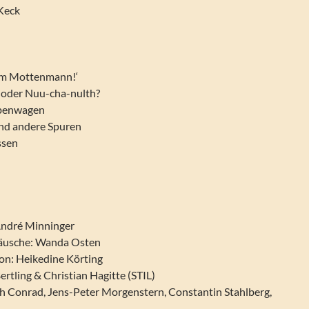
 Keck
dem Mottenmann!‘
oder Nuu-cha-nulth?
ppenwagen
und andere Spuren
ssen
André Minninger
äusche: Wanda Osten
on: Heikedine Körting
ertling & Christian Hagitte (STIL)
ch Conrad, Jens-Peter Morgenstern, Constantin Stahlberg,