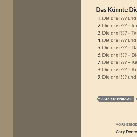
Das Könnte Dic
Die drei ??? und
Die drei ??? – I
Die drei ??? – 
Die drei ??? un
Die drei ??? – D
Die drei ??? – D
Die drei ??? – K
Die drei ??? – K
Die drei ??? un
ANDRÉ MINNINGER
Beitr
VORHERIGE
Cory Doct