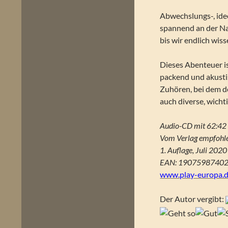
Abwechslungs-, ide
spannend an der Nas
bis wir endlich wis
Dieses Abenteuer is
packend und akusti
Zuhören, bei dem d
auch diverse, wicht
Audio-CD mit 62:42 
Vom Verlag empfohle
1. Auflage, Juli 2020
EAN: 1907598740
www.play-europa.
Der Autor vergibt: