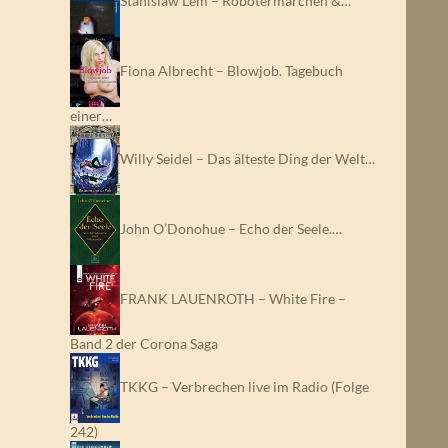
Stanislaw Lem – Robotermärchen &…
Fiona Albrecht – Blowjob. Tagebuch
einer…
Willy Seidel – Das älteste Ding der Welt…
John O’Donohue – Echo der Seele.…
FRANK LAUENROTH – White Fire –
Band 2 der Corona Saga
TKKG – Verbrechen live im Radio (Folge
242)