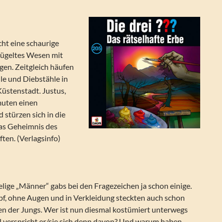
ht eine schaurige
flügeltes Wesen mit
gen. Zeitgleich häufen
lle und Diebstähle in
üstenstadt. Justus,
muten einen
türzen sich in die
as Geheimnis des
ten. (Verlagsinfo)
lige „Männer“ gabs bei den Fragezeichen ja schon einige.
pf, ohne Augen und in Verkleidung steckten auch schon
en der Jungs. Wer ist nun diesmal kostümiert unterwegs
l verspricht er/sie sich denn davon? Und warum haben