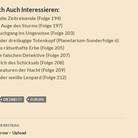
h Auch Interessieren:
 die Zeitreisende (Folge 194)
m Auge des Sturms (Folge 197)
Tauchgang ins Ungewisse (Folge 203)
d der dreiäugige Totenkopf (Planetarium-Sonderfolge 6)
as rätselhafte Erbe (Folge 205)
ie falschen Detektive (Folge 207)
elch des Schicksals (Folge 208)
reaturen der Nacht (Folge 209)
d der weiße Leopard (Folge 212)
DIE DREI ???
EUROPA
agsnavigation
R BEITRAG
orow – Upload