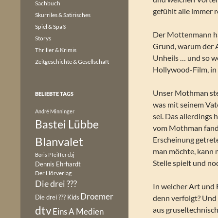
Sachbuch
gefühlt alle immer
Skurriles & Satirisches
Spiel & Spaß
Der Mottenmann hat 
Storys
Grund, warum der A
Thriller & Krimis
Unheils … und so w
Zeitgeschichte & Gesellschaft
Hollywood-Film, in
Unser Mothman stell
BELIEBTE TAGS
was mit seinem Vat
André Minninger
sei. Das allerdings
Bastei Lübbe
vom Mothman fand u
Blanvalet
Erscheinung getrete
man möchte, kann m
Boris Pfeiffer
cbj
Stelle spielt und no
Dennis Ehrhardt
Der Hörverlag
Die drei ???
In welcher Art und
Droemer
Die drei ??? Kids
denn verfolgt? Und
dtv
aus gruseltechnisc
Eins A Medien