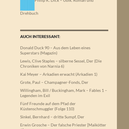
Philip K. Dick – Ubik. Roman und
Drehbuch
AUCH INTERESSANT:
Donald Duck 90 – Aus dem Leben eines
Superstars (Magazin)
Lewis, Clive Staples – silberne Sessel, Der (Die
Chroniken von Narnia 6)
Kai Meyer – Arkadien erwacht (Arkadien 1)
Grote, Paul – Champagner-Fonds, Der
Willingham, Bill / Buckingham, Mark – Fables 1 –
Legenden im Exil
Fünf Freunde auf dem Pfad der
Küstenschmuggler (Folge 110)
Sinkel, Bernhard – dritte Sumpf, Der
Erwin Grosche – Der falsche Priester [Maikötter