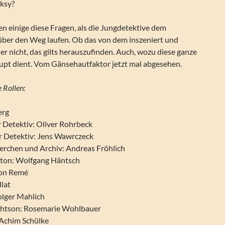
ksy?
n einige diese Fragen, als die Jungdetektive dem
 über den Weg laufen. Ob das von dem inszeniert und
er nicht, das gilts herauszufinden. Auch, wozu diese ganze
pt dient. Vom Gänsehautfaktor jetzt mal abgesehen.
 Rollen:
erg
r Detektiv: Oliver Rohrbeck
r Detektiv: Jens Wawrczeck
rchen und Archiv: Andreas Fröhlich
ton: Wolfgang Häntsch
non Remé
llat
olger Mahlich
htson: Rosemarie Wohlbauer
 Achim Schülke