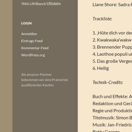
Ullstein
Ulf Blanck
Liane Shore: Sadra
TKKG
Trackliste:
LOGIN
1. ‚Hüte dich vor 
Anmelden
2. Kwakwaka’wakw 
Eintrags-Feed
3. Brennender Pu
Kommentar-Feed
4. Laothoe populi 
WordPress.org
5. Das große Verge
6. Heilig
Als amazon-Partner
bekommen wir eine Prämie bei
Technik-Credits:
qualifizierten Käufen.
Buch und Effekte: 
Redaktion und Ger
Regie und Produkti
Titelmusik: Simon B
Musik: Jan-Friedri
Betty George