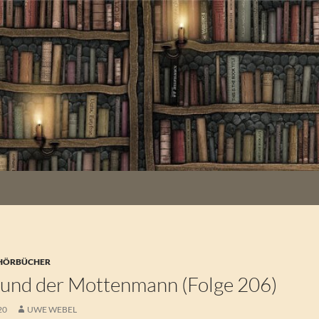
 HÖRBÜCHER
?? und der Mottenmann (Folge 206)
20
UWE WEBEL