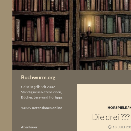
Zum
Inhalt
springen
Buchwurm.org
Geist ist geil! Seit 2002 –
Ständig neue Rezensionen,
Bücher, Lese- und Hörtipps
HÖRSPIELE /
14239 Rezensionen online
Die drei ?
Abenteuer
18. JULI 20