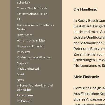
Belletristik
Comics / Graphic Novels
Die Handlung:
Fantasy / Science-Fiction
Film
In Rocky Beach tauc
Grenzwissenschaft und Neues
Gestalt auf: Ein ge
Denken
leuchtend roten Au
Historisches
sich die Unglücksfä
Horror & Unheimliches
der beschaulichen K
Hörspiele / Hörbücher
Peter und Bob ver
Interviews
Zusammenhang und s
Kinder- und Jugendliteratur
Ermittlungen, um d
Magazine
Mottenmanns zu lüf
Magie und Esoterik
Musik
Mein Eindruck:
News
Philosophie und Religion und
Komische und gruse
Spiritualität
Aus Eisen, ohne Ko
Rezensionen
diverse Antagonist
Rollenspiel
und welchen Vortei