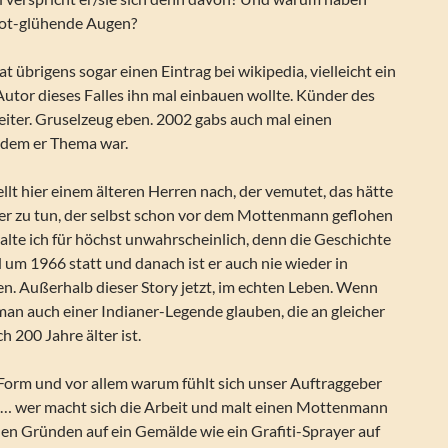
 rot-glühende Augen?
übrigens sogar einen Eintrag bei wikipedia, vielleicht ein
utor dieses Falles ihn mal einbauen wollte. Künder des
eiter. Gruselzeug eben. 2002 gabs auch mal einen
 dem er Thema war.
t hier einem älteren Herren nach, der vemutet, das hätte
er zu tun, der selbst schon vor dem Mottenmann geflohen
 halte ich für höchst unwahrscheinlich, denn die Geschichte
m 1966 statt und danach ist er auch nie wieder in
n. Außerhalb dieser Story jetzt, im echten Leben. Wenn
an auch einer Indianer-Legende glauben, die an gleicher
ch 200 Jahre älter ist.
 Form und vor allem warum fühlt sich unser Auftraggeber
 … wer macht sich die Arbeit und malt einen Mottenmann
hen Gründen auf ein Gemälde wie ein Grafiti-Sprayer auf