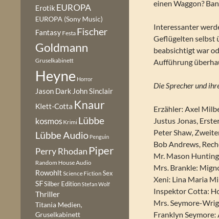
einen Waggon? Ban
EUROPA
Erotik
EUROPA (Sony Music)
Interessanter werde
Fischer
Fantasy
Festa
Geflügelten selbst
Goldmann
beabsichtigt war od
Gruselkabinett
Aufführung überhau
Heyne
Horror
Die Sprecher und ihre
Jason Dark
John Sinclair
Knaur
Klett-Cotta
Erzähler: Axel Milb
Lübbe
Justus Jonas, Erste
kosmos
Krimi
Peter Shaw, Zweite
Lübbe Audio
Penguin
Bob Andrews, Reche
Piper
Perry Rhodan
Mr. Mason Hunting
Random House Audio
Mrs. Brankle: Mig
Rowohlt
Sex
Science Fiction
Xeni: Lina Maria Mi
SF
Silber Edition
Stefan Wolf
Inspektor Cotta: H
Thriller
Mrs. Seymore-Wrig
Titania Medien,
Franklyn Seymore:
Gruselkabinett