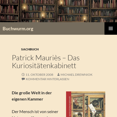
Zum
Inhalt
springen
Buchwurm.org
PRIMÄR
MENÜ
SACHBUCH
Patrick Mauriès – Das
Kuriositätenkabinett
11. OKTOBER 2008
MICHAEL DREWNIOK
KOMMENTAR HINTERLASSEN
Die große Welt in der
eigenen Kammer
Der Mensch ist von seiner