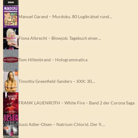
Manuel Garand – Murdoku. 80 Logikrätsel rund…
Fiona Albrecht – Blowjob. Tagebuch einer…
Tom Hillenbrand – Hologrammatica
Timothy Greenfield-Sanders – XXX: 30…
FRANK LAUENROTH – White Fire – Band 2 der Corona Saga
Jussi Adler-Olsen – Natrium Chlorid. Der 9.…