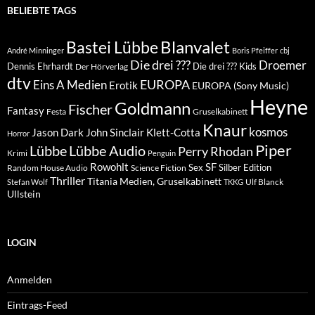
BELIEBTE TAGS
Blanvalet
Bastei Lübbe
André Minninger
Boris Pfeiffer
cbj
Die drei ???
Droemer
Dennis Ehrhardt
Die drei ??? Kids
Der Hörverlag
dtv
EUROPA
Eins A Medien
Erotik
EUROPA (Sony Music)
Heyne
Goldmann
Fischer
Fantasy
Festa
Gruselkabinett
Knaur
kosmos
Klett-Cotta
Jason Dark
John Sinclair
Horror
Piper
Lübbe Audio
Lübbe
Perry Rhodan
Krimi
Penguin
Rowohlt
SF
Sex
Silber Edition
Random House Audio
Science Fiction
Thriller
Titania Medien, Gruselkabinett
Ulf Blanck
Stefan Wolf
TKKG
Ullstein
LOGIN
Anmelden
Eintrags-Feed