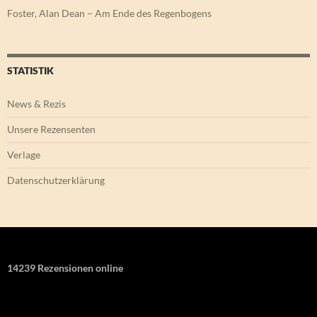
Foster, Alan Dean – Am Ende des Regenbogens
STATISTIK
News & Rezis
Unsere Rezensenten
Verlage
Datenschutzerklärung
14239 Rezensionen online