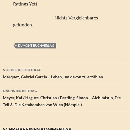
Ratings Yet)
Nichts Vergleichbares
gefunden.
DUMONT BUCHVERLAG
Beitragsnavigation
VORHERIGER BEITRAG
Márquez, Gabriel García – Leben, um davon zu erzählen
NÄCHSTER BEITRAG
Meyer, Kai / Hagitte, Christian / Bertling, Simon – Alchimistin, Die.
Teil 3: Die Katakomben von Wien (Hörspiel)
SCHREIBE EINEN KOMMENTAR