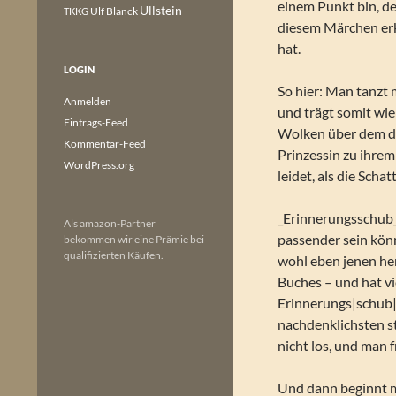
einem Punkt bin, der
Ullstein
Ulf Blanck
TKKG
diesem Märchen erk
hat.
LOGIN
So hier: Man tanzt 
Anmelden
und trägt somit wie
Eintrags-Feed
Wolken über dem di
Kommentar-Feed
Prinzessin zu ihrem
WordPress.org
leidet, als die Schat
_Erinnerungsschub_ 
Als amazon-Partner
passender sein könnt
bekommen wir eine Prämie bei
qualifizierten Käufen.
wohl eben jenen her
Buches – und hat v
Erinnerungs|schub| 
nachdenklichsten st
nicht los, und man 
Und dann beginnt ma