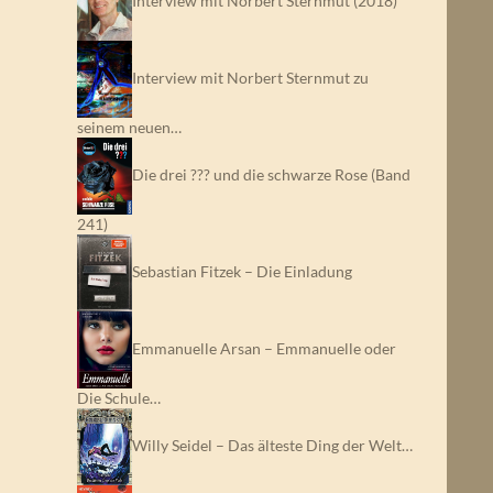
Interview mit Norbert Sternmut (2018)
Interview mit Norbert Sternmut zu
seinem neuen…
Die drei ??? und die schwarze Rose (Band
241)
Sebastian Fitzek – Die Einladung
Emmanuelle Arsan – Emmanuelle oder
Die Schule…
Willy Seidel – Das älteste Ding der Welt…