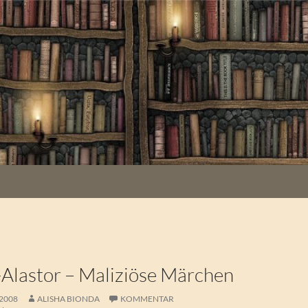
K
c-Alastor – Maliziöse Märchen
 2008
ALISHA BIONDA
KOMMENTAR