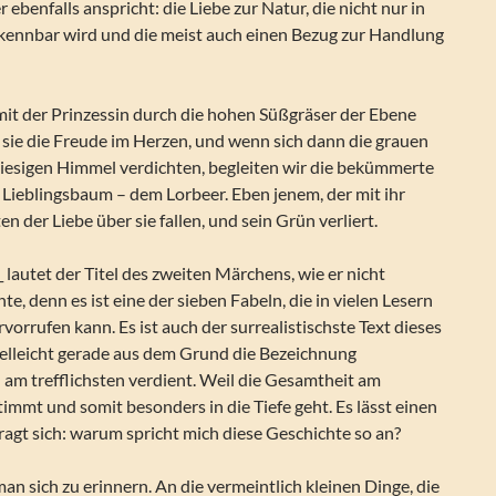
 ebenfalls anspricht: die Liebe zur Natur, die nicht nur in
ennbar wird und die meist auch einen Bezug zur Handlung
mit der Prinzessin durch die hohen Süßgräser der Ebene
 sie die Freude im Herzen, und wenn sich dann die grauen
esigen Himmel verdichten, begleiten wir die bekümmerte
 Lieblingsbaum – dem Lorbeer. Eben jenem, der mit ihr
ten der Liebe über sie fallen, und sein Grün verliert.
lautet der Titel des zweiten Märchens, wie er nicht
e, denn es ist eine der sieben Fabeln, die in vielen Lesern
vorrufen kann. Es ist auch der surrealistischste Text dieses
ielleicht gerade aus dem Grund die Bezeichnung
am trefflichsten verdient. Weil die Gesamtheit am
immt und somit besonders in die Tiefe geht. Es lässt einen
fragt sich: warum spricht mich diese Geschichte so an?
n sich zu erinnern. An die vermeintlich kleinen Dinge, die