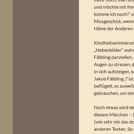
und möchte mit ihm
komme ich noch!“ e
Missgeschick, wenn 
Häme der Anderen 
Kindheitserinnerun
„Nebenbilder“ wahrn
Fälbling darstellen
Augen zu streuen, 
in sich aufsteigen,
Jakob Fälbling, |“s
beflügelt, es zuwe
gebrauchen, um den
Noch etwas wird de
diesem Märchen -: (
(wie sehr mir das do
anderen Texten. So