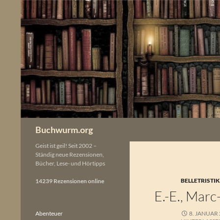
Zum
Inhalt
springen
Buchwurm.org
Geist ist geil! Seit 2002 –
Ständig neue Rezensionen,
Bücher, Lese- und Hörtipps
BELLETRISTI
14239 Rezensionen online
E.-E., Mar
Abenteuer
8. JANUAR