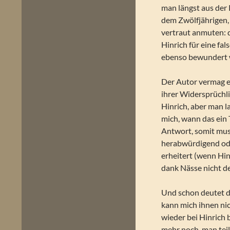
man längst aus der 
dem Zwölfjährigen,
vertraut anmuten: d
Hinrich für eine fal
ebenso bewundert w
Der Autor vermag e
ihrer Widersprüchli
Hinrich, aber man la
mich, wann das ein 
Antwort, somit muss
herabwürdigend ode
erheitert (wenn Hi
dank Nässe nicht d
Und schon deutet d
kann mich ihnen nic
wieder bei Hinrich 
mehr noch, man teil