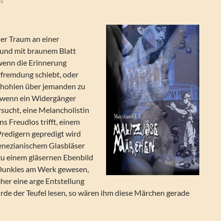
N
her Traum an einer
und mit braunem Blatt
wenn die Erinnerung
rfremdung schiebt, oder
rhohlen über jemanden zu
 wenn ein Widergänger
sucht, eine Melancholistin
s Freudlos trifft, einem
Predigern gepredigt wird
enezianischem Glasbläser
zu einem gläsernen Ebenbild
t Dunkles am Werk gewesen,
eher eine arge Entstellung
ürde der Teufel lesen, so wären ihm diese Märchen gerade