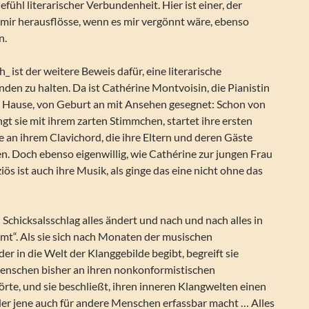
fühl literarischer Verbundenheit. Hier ist einer, der
s mir herausflösse, wenn es mir vergönnt wäre, ebenso
n.
 ist der weitere Beweis dafür, eine literarische
den zu halten. Da ist Cathérine Montvoisin, die Pianistin
Hause, von Geburt an mit Ansehen gesegnet: Schon von
gt sie mit ihrem zarten Stimmchen, startet ihre ersten
 an ihrem Clavichord, die ihre Eltern und deren Gäste
n. Doch ebenso eigenwillig, wie Cathérine zur jungen Frau
ziös ist auch ihre Musik, als ginge das eine nicht ohne das
n Schicksalsschlag alles ändert und nach und nach alles in
mt“. Als sie sich nach Monaten der musischen
er in die Welt der Klanggebilde begibt, begreift sie
 Menschen bisher an ihren nonkonformistischen
örte, und sie beschließt, ihren inneren Klangwelten einen
er jene auch für andere Menschen erfassbar macht … Alles