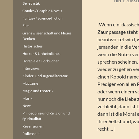
HINTERLASSE
Belletristik
Comics / Graphic Novels
Fantasy / Science-Fiction
|Wenn ein klassisc
Film
Zaunpassage steht 
Grenzwissenschaft und Neues
Denken
beantwortet wird, 
Historisches
jemanden in die Ve
Horror & Unheimliches
wenn die Noten ve
Hörspiele / Hörbücher
sprechen scheinen,
Interviews
wieder zu gehen ver
Kinder- und Jugendliteratur
einen Kobold namen
Magazine
Prediger von allen 
Magie und Esoterik
oder wenn einem v
Musik
nur noch die Liebe 
News
verbleibt, dann is
Philosophie und Religion und
dann ist die Moral 
Spiritualität
ihrer Selbst und, w
Rezensionen
recht …|
Rollenspiel