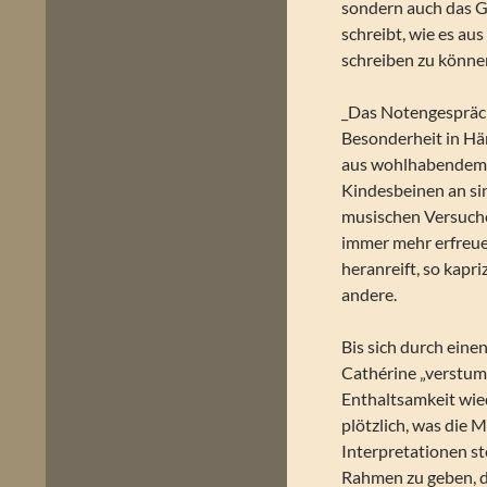
sondern auch das Ge
schreibt, wie es au
schreiben zu könne
_Das Notengespräch_
Besonderheit in Hän
aus wohlhabendem 
Kindesbeinen an sin
musischen Versuche
immer mehr erfreue
heranreift, so kapri
andere.
Bis sich durch eine
Cathérine „verstum
Enthaltsamkeit wied
plötzlich, was die
Interpretationen st
Rahmen zu geben, d