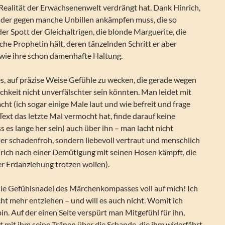
Realität der Erwachsenenwelt verdrängt hat. Dank Hinrich,
 der gegen manche Unbillen ankämpfen muss, die so
er Spott der Gleichaltrigen, die blonde Marguerite, die
sche Prophetin hält, deren tänzelnden Schritt er aber
ie ihre schon damenhafte Haltung.
s, auf präzise Weise Gefühle zu wecken, die gerade wegen
chkeit nicht unverfälschter sein könnten. Man leidet mit
cht (ich sogar einige Male laut und wie befreit und frage
Text das letzte Mal vermocht hat, finde darauf keine
 es lange her sein) auch über ihn – man lacht nicht
r schadenfroh, sondern liebevoll vertraut und menschlich
nrich nach einer Demütigung mit seinen Hosen kämpft, die
er Erdanziehung trotzen wollen).
ie Gefühlsnadel des Märchenkompasses voll auf mich! Ich
ht mehr entziehen – und will es auch nicht. Womit ich
bin. Auf der einen Seite verspürt man Mitgefühl für ihn,
t mit ihm seine Tränen über die Schande, die ihm widerfährt