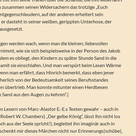
 zusammen seinen Widersachern das trotzige „Euch
ntgegenschleudern, auf der anderen erheitert sein
er dasteht in seiner weißen, gerippten Unterhose, der
ausgesetzt.
gen werden wach, wenn man die kleinen, liebevollen
immt, wie sie sich beispielsweise in der Person des Jakob
, dem es obliegt, den Kindern zu später Stunde Sand in die
damit sie einschlafen. Und man verspürt beim Lesen Wärme
 wenn man erfährt, dass Hinrich bemerkt, dass eben jener
icherlich von der Bedeutsamkeit seines Berufsstandes
ilen übertrieb. Man konnte mitunter einen Herdbesen
 Sand aus den Augen zu kehren“.|
n Lesern von Marc-Alastor E.-E.s Texten gewahr – auch in
Robert W. Chambers) „Der gelbe König“, lässt ihn nicht los
ch aus der Seele spricht!), begleitet ihn imaginär auch in
 schenkt mir dieses Märchen nicht nur Erinnerungs|schübe|,