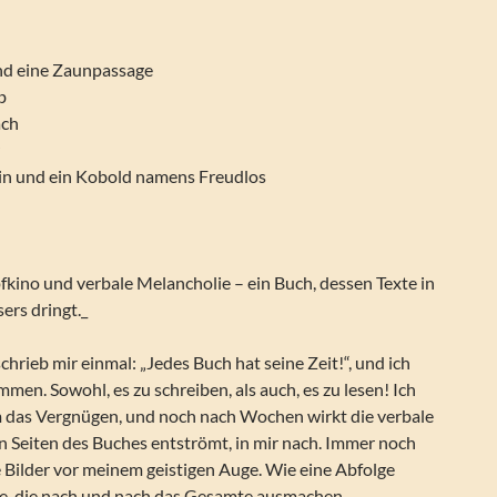
und eine Zaunpassage
b
äch
r
tin und ein Kobold namens Freudlos
kino und verbale Melancholie – ein Buch, dessen Texte in
ers dringt._
chrieb mir einmal: „Jedes Buch hat seine Zeit!“, und ich
men. Sowohl, es zu schreiben, als auch, es zu lesen! Ich
m das Vergnügen, und noch nach Wochen wirkt die verbale
n Seiten des Buches entströmt, in mir nach. Immer noch
 Bilder vor meinem geistigen Auge. Wie eine Abfolge
e, die nach und nach das Gesamte ausmachen.