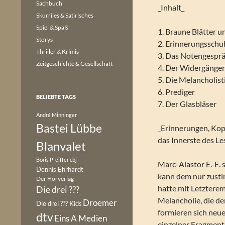
Sachbuch
_Inhalt_
Skurriles & Satirisches
Spiel & Spaß
1. Braune Blätter 
Storys
2. Erinnerungsschu
Thriller & Krimis
3. Das Notengespr
Zeitgeschichte & Gesellschaft
4. Der Widergänge
5. Die Melancholis
6. Prediger
BELIEBTE TAGS
7. Der Glasbläser
André Minninger
Bastei Lübbe
_Erinnerungen, Kopf
das Innerste des Les
Blanvalet
Boris Pfeiffer
cbj
Marc-Alastor E.-E. s
Dennis Ehrhardt
kann dem nur zustim
Der Hörverlag
hatte mit Letztere
Die drei ???
Melancholie, die de
Droemer
Die drei ??? Kids
formieren sich neue
dtv
Eins A Medien
einzelner Fragment