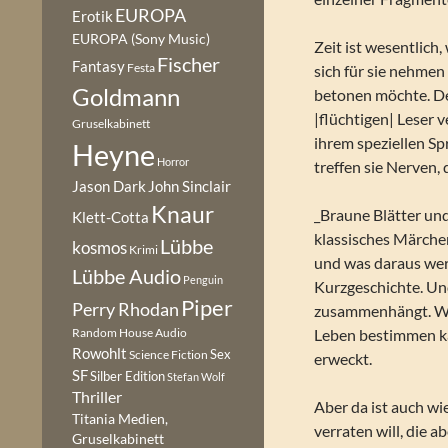
EUROPA
Erotik
EUROPA (Sony Music)
Zeit ist wesentlich
Fischer
Fantasy
Festa
sich für sie nehmen
Goldmann
betonen möchte. De
|flüchtigen| Leser v
Gruselkabinett
ihrem speziellen S
Heyne
Horror
treffen sie Nerven,
Jason Dark
John Sinclair
Knaur
_Braune Blätter und
Klett-Cotta
klassisches Märche
Lübbe
kosmos
Krimi
und was daraus werd
Lübbe Audio
Penguin
Kurzgeschichte. Und
Piper
Perry Rhodan
zusammenhängt. Was
Random House Audio
Leben bestimmen ka
Rowohlt
Sex
Science Fiction
erweckt.
SF
Silber Edition
Stefan Wolf
Thriller
Aber da ist auch wi
Titania Medien,
verraten will, die a
Gruselkabinett