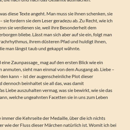
, was diese Texte angeht. Man muss sie ihnen schenken, sie
 – sie fordern sie dem Leser geradezu ab. Zu Recht, wie ich
nn sie verdienen sie, weil ihre Besonderheit dem
erborgen bliebe. Lässt man sich aber auf sie ein, folgt man
prachrhythmus, ihrem düsteren Pfad und huldigt ihnen,
 die man längst taub und gekappt wähnte.
 eine Zaunpassage_ mag auf den ersten Blick wie ein
n anmuten, sieht man einmal von dem Ausgang ab. Liebe –
en kann – ist der augenscheinliche Plot dieser
 dennoch beinhaltet sie all das, was damit
 Liebe auszuhalten vermag, was sie bewirkt, wie sie das
nn, welche ungeahnten Facetten sie in uns zum Leben
e immer die Kehrseite der Medaille, über die ich nichts
ber wie der Fluss dieser Märchen natürlich ist. Womit ich bei