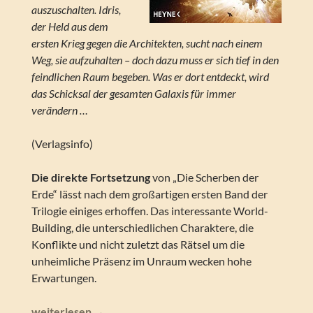
auszuschalten. Idris,
der Held aus dem
ersten Krieg gegen die Architekten, sucht nach einem
Weg, sie aufzuhalten – doch dazu muss er sich tief in den
feindlichen Raum begeben. Was er dort entdeckt, wird
das Schicksal der gesamten Galaxis für immer
verändern …
(Verlagsinfo)
Die direkte Fortsetzung
von „Die Scherben der
Erde“ lässt nach dem großartigen ersten Band der
Trilogie einiges erhoffen. Das interessante World-
Building, die unterschiedlichen Charaktere, die
Konflikte und nicht zuletzt das Rätsel um die
unheimliche Präsenz im Unraum wecken hohe
Erwartungen.
Adrian Tchaikovsky – Die Augen der Galaxis (Scherben de
weiterlesen
→