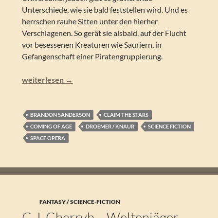
Unterschiede, wie sie bald feststellen wird. Und es
herrschen rauhe Sitten unter den hierher
Verschlagenen. So gerät sie alsbald, auf der Flucht
vor besessenen Kreaturen wie Sauriern, in
Gefangenschaft einer Piratengruppierung.
Brandon Sanderson – Cytonic. Unendlich weit von Zuhaus
weiterlesen
→
BRANDON SANDERSON
CLAIM THE STARS
COMING OF AGE
DROEMER / KNAUR
SCIENCE FICTION
SPACE OPERA
FANTASY / SCIENCE-FICTION
C.J. Cherryh – Weltenjäger