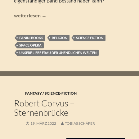
eigenständiger Band Bestand haben kann?
Lina Rather – Schwestern des ewigen Schwarz
weiterlesen
→
PANINI BOOKS
RELIGION
SCIENCE FICTION
SPACE OPERA
UNSERE LIEBE FRAU DER UNENDLICHEN WELTEN
FANTASY / SCIENCE-FICTION
Robert Corvus –
Sternenbrücke
19. MÄRZ 2022
TOBIAS SCHÄFER