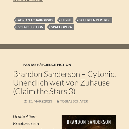
ADRIAN TCHAIKOVSKY
HEYNE
SCHERBEN DER ERDE
SCIENCE FICTION
SPACE OPERA
FANTASY / SCIENCE-FICTION
Brandon Sanderson – Cytonic.
Unendlich weit von Zuhause
(Claim the Stars 3)
15. MÄRZ 2023
TOBIAS SCHÄFER
Uralte Alien-
Kreaturen, ein