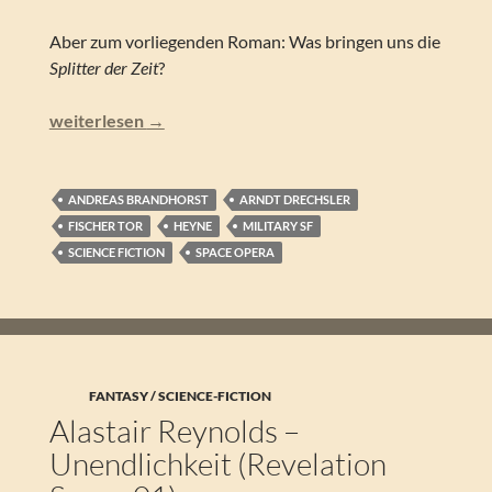
Aber zum vorliegenden Roman: Was bringen uns die
Splitter der Zeit
?
Andreas Brandhorst – Splitter der Zeit
weiterlesen
→
ANDREAS BRANDHORST
ARNDT DRECHSLER
FISCHER TOR
HEYNE
MILITARY SF
SCIENCE FICTION
SPACE OPERA
FANTASY / SCIENCE-FICTION
Alastair Reynolds –
Unendlichkeit (Revelation