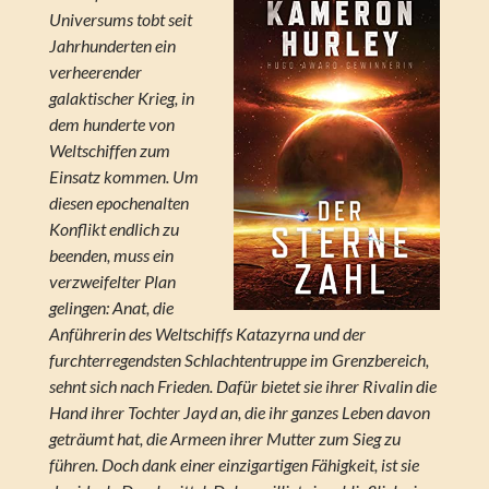
Universums tobt seit
Jahrhunderten ein
verheerender
galaktischer Krieg, in
dem hunderte von
Weltschiffen zum
Einsatz kommen. Um
diesen epochenalten
Konflikt endlich zu
beenden, muss ein
verzweifelter Plan
gelingen: Anat, die
Anführerin des Weltschiffs Katazyrna und der
furchterregendsten Schlachtentruppe im Grenzbereich,
sehnt sich nach Frieden. Dafür bietet sie ihrer Rivalin die
Hand ihrer Tochter Jayd an, die ihr ganzes Leben davon
geträumt hat, die Armeen ihrer Mutter zum Sieg zu
führen. Doch dank einer einzigartigen Fähigkeit, ist sie