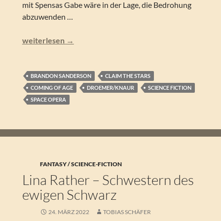
mit Spensas Gabe wäre in der Lage, die Bedrohung
abzuwenden …
Brandon Sanderson – Starsight: Bis zum Ende der Galaxie 
weiterlesen
→
BRANDON SANDERSON
CLAIM THE STARS
COMING OF AGE
DROEMER/KNAUR
SCIENCE FICTION
SPACE OPERA
FANTASY / SCIENCE-FICTION
Lina Rather – Schwestern des
ewigen Schwarz
24. MÄRZ 2022
TOBIAS SCHÄFER