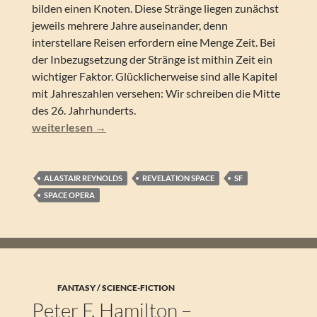
bilden einen Knoten. Diese Stränge liegen zunächst
jeweils mehrere Jahre auseinander, denn
interstellare Reisen erfordern eine Menge Zeit. Bei
der Inbezugsetzung der Stränge ist mithin Zeit ein
wichtiger Faktor. Glücklicherweise sind alle Kapitel
mit Jahreszahlen versehen: Wir schreiben die Mitte
des 26. Jahrhunderts.
Alastair Reynolds – Unendlichkeit (Revelation Space 01)
weiterlesen
→
ALASTAIR REYNOLDS
REVELATION SPACE
SF
SPACE OPERA
FANTASY / SCIENCE-FICTION
Peter F. Hamilton –