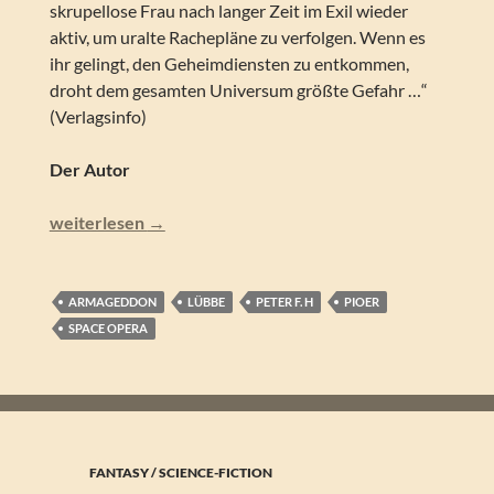
skrupellose Frau nach langer Zeit im Exil wieder
aktiv, um uralte Rachepläne zu verfolgen. Wenn es
ihr gelingt, den Geheimdiensten zu entkommen,
droht dem gesamten Universum größte Gefahr …“
(Verlagsinfo)
Der Autor
Peter F. Hamilton – Fehlfunktion (Armageddon-Zyklus 02
weiterlesen
→
ARMAGEDDON
LÜBBE
PETER F. H
PIOER
SPACE OPERA
FANTASY / SCIENCE-FICTION