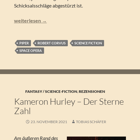
Schicksalsschläge abgestürzt ist.
Robert Corvus – Sternenbrücke
weiterlesen
→
PIPER
ROBERT CORVUS
SCIENCE FICTION
SPACE OPERA
FANTASY / SCIENCE-FICTION
,
REZENSIONEN
Kameron Hurley – Der Sterne
Zahl
23. NOVEMBER 2021
TOBIAS SCHÄFER
Am äußeren Rand des