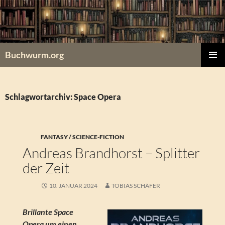
Zum
Inhalt
springen
Buchwurm.org
PRIMÄR
MENÜ
Schlagwortarchiv: Space Opera
FANTASY / SCIENCE-FICTION
Andreas Brandhorst – Splitter
der Zeit
10. JANUAR 2024
TOBIAS SCHÄFER
Brillante Space
Opera um einen