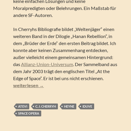
keine einfachen Lösungen und keine
Moralpredigten oder Belehrungen. Ein Maßstab für
andere SF-Autoren.
In Cherryhs Bibliografie bildet „Weltenjäger“ einen
weiteren Band in der Dilogie „Hanan Rebellion“, in
dem „Brüder der Erde“ den ersten Beitrag bildet. Ich
konnte aber keinen Zusammenhang entdecken,
außer vielleicht einem gemeinsamen Hintergrund:
das
Allianz-Union-Universum
. Der Sammelband aus
dem Jahr 2003 trägt den englischen Titel „At the
Edge of Space“. Er ist bei uns nicht erschienen.
C.J. Cherryh – Weltenjäger (Hanan Rebellion 2)
weiterlesen
→
ATEVI
C. J. CHERRYH
HEYNE
IDUVE
SPACE OPERA