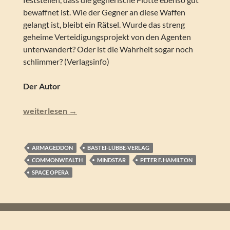
bewaffnet ist. Wie der Gegner an diese Waffen
gelangt ist, bleibt ein Rätsel. Wurde das streng
geheime Verteidigungsprojekt von den Agenten
unterwandert? Oder ist die Wahrheit sogar noch
schlimmer? (Verlagsinfo)
Der Autor
Peter F. Hamilton – Der entfesselte Judas (Commonwealt
weiterlesen
→
ARMAGEDDON
BASTEI-LÜBBE-VERLAG
COMMONWEALTH
MINDSTAR
PETER F. HAMILTON
SPACE OPERA