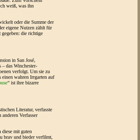
assade. Zum Vorschein
uch weiß, was ihn
ntwickelt oder die Summe der
der eigene Nutzen zählt für
gegeben: die richtige
nsion in San José,
s – das Winchester-
benen verfolgt. Um sie zu
 einen wahren Irrgarten auf
ouse
“ ist ihre bizarre
schen Literatur, verfasste
n anderen Verfasser
 diese mit guten
zu brav und bieder verfilmt,