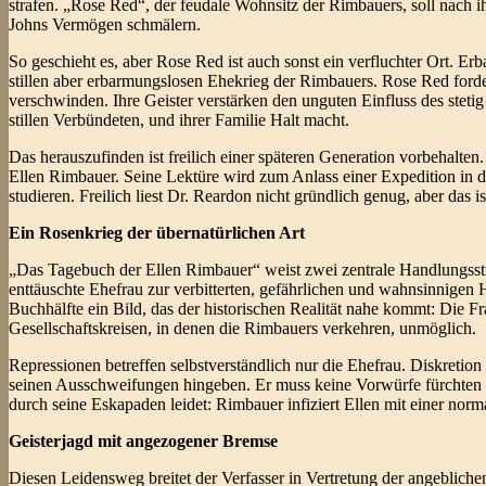
strafen. „Rose Red“, der feudale Wohnsitz der Rimbauers, soll nach ih
Johns Vermögen schmälern.
So geschieht es, aber Rose Red ist auch sonst ein verfluchter Ort. Er
stillen aber erbarmungslosen Ehekrieg der Rimbauers. Rose Red ford
verschwinden. Ihre Geister verstärken den unguten Einfluss des stetig
stillen Verbündeten, und ihrer Familie Halt macht.
Das herauszufinden ist freilich einer späteren Generation vorbehalte
Ellen Rimbauer. Seine Lektüre wird zum Anlass einer Expedition in 
studieren. Freilich liest Dr. Reardon nicht gründlich genug, aber das 
Ein Rosenkrieg der übernatürlichen Art
„Das Tagebuch der Ellen Rimbauer“ weist zwei zentrale Handlungssträ
enttäuschte Ehefrau zur verbitterten, gefährlichen und wahnsinnigen H
Buchhälfte ein Bild, das der historischen Realität nahe kommt: Die 
Gesellschaftskreisen, in denen die Rimbauers verkehren, unmöglich.
Repressionen betreffen selbstverständlich nur die Ehefrau. Diskretion
seinen Ausschweifungen hingeben. Er muss keine Vorwürfe fürchten – h
durch seine Eskapaden leidet: Rimbauer infiziert Ellen mit einer norm
Geisterjagd mit angezogener Bremse
Diesen Leidensweg breitet der Verfasser in Vertretung der angeblich