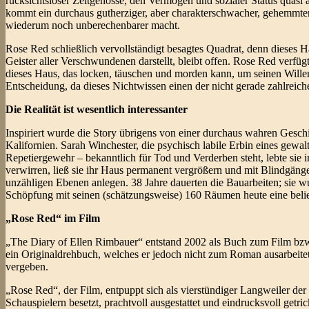
rücksichtsloser Zeitgenosse, den Vermögen und sozialer Status quasi 
kommt ein durchaus gutherziger, aber charakterschwacher, gehemmter 
wiederum noch unberechenbarer macht.
Rose Red schließlich vervollständigt besagtes Quadrat, denn dieses Ha
Geister aller Verschwundenen darstellt, bleibt offen. Rose Red verfügt
dieses Haus, das locken, täuschen und morden kann, um seinen Wille
Entscheidung, da dieses Nichtwissen einen der nicht gerade zahlreich
Die Realität ist wesentlich interessanter
Inspiriert wurde die Story übrigens von einer durchaus wahren Gesch
Kalifornien. Sarah Winchester, die psychisch labile Erbin eines gewal
Repetiergewehr – bekanntlich für Tod und Verderben steht, lebte sie
verwirren, ließ sie ihr Haus permanent vergrößern und mit Blindgän
unzähligen Ebenen anlegen. 38 Jahre dauerten die Bauarbeiten; sie wu
Schöpfung mit seinen (schätzungsweise) 160 Räumen heute eine belieb
„Rose Red“ im Film
„The Diary of Ellen Rimbauer“ entstand 2002 als Buch zum Film bzw. 
ein Originaldrehbuch, welches er jedoch nicht zum Roman ausarbeitet
vergeben.
„Rose Red“, der Film, entpuppt sich als vierstündiger Langweiler der
Schauspielern besetzt, prachtvoll ausgestattet und eindrucksvoll getri