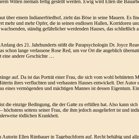
rem Willen niemals fertig gestellt werden. Ewig wird Ellen die Bauarbe
baut über einem Indianerfriedhof, zieht das Böse in seine Mauern. Es f
ert mehr und mehr Opfer, die in seinen endlosen Hallen, Korridoren u
 wachsenden, ständig gefährlicher werdenden Hauses, das schließlich au
n. Anfang des 21. Jahrhunderts stößt die Parapsychologin Dr. Joyce Re
das schon lange verlassene Rose Red, um vor Ort die angeblich überna
ist eine andere Geschichte …
nge auf. Da ist das Porträt einer Frau, die sich vom wohl behüteten 
üterin ihres verfluchten und verhassten Hauses entwickelt. Der Autor en
Frau eines vermögenden und mächtigen Mannes ist dessen Eigentum. Ein
 ist die einzige Bedingung, die der Gatte zu erfüllen hat. Also kann si
öchstens seitens seiner Frau, die ihm jedoch ausgeliefert ist und ind
alerweise tödlichen Krankheit.
en Autorin Ellen Rimbauer in Tagebuchform auf. Recht behäbig und all