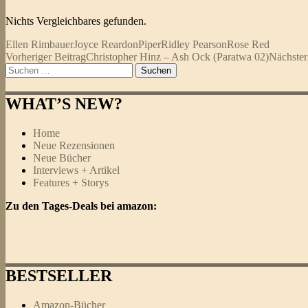
Nichts Vergleichbares gefunden.
Ellen Rimbauer
Joyce Reardon
Piper
Ridley Pearson
Rose Red
Beitragsnavigation
Vorheriger Beitrag
Christopher Hinz – Ash Ock (Paratwa 02)
Nächster
Suchen
nach:
WHAT’S NEW?
Home
Neue Rezensionen
Neue Bücher
Interviews + Artikel
Features + Storys
Zu den Tages-Deals bei amazon:
BESTSELLER
Amazon-Bücher