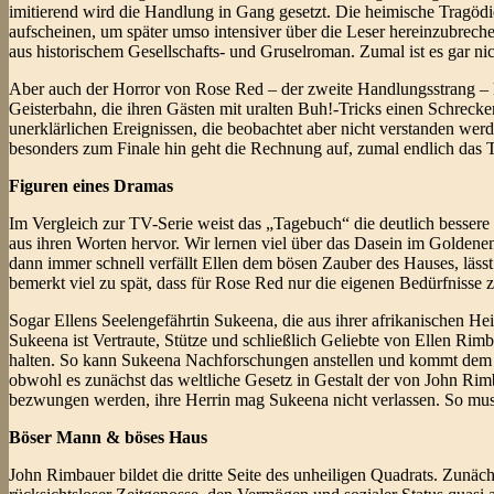
imitierend wird die Handlung in Gang gesetzt. Die heimische Tragöd
aufscheinen, um später umso intensiver über die Leser hereinzubrechen
aus historischem Gesellschafts- und Gruselroman. Zumal ist es gar nic
Aber auch der Horror von Rose Red – der zweite Handlungsstrang – k
Geisterbahn, die ihren Gästen mit uralten Buh!-Tricks einen Schreck
unerklärlichen Ereignissen, die beobachtet aber nicht verstanden wer
besonders zum Finale hin geht die Rechnung auf, zumal endlich das T
Figuren eines Dramas
Im Vergleich zur TV-Serie weist das „Tagebuch“ die deutlich bessere 
aus ihren Worten hervor. Wir lernen viel über das Dasein im Golden
dann immer schnell verfällt Ellen dem bösen Zauber des Hauses, läs
bemerkt viel zu spät, dass für Rose Red nur die eigenen Bedürfnisse zä
Sogar Ellens Seelengefährtin Sukeena, die aus ihrer afrikanischen He
Sukeena ist Vertraute, Stütze und schließlich Geliebte von Ellen Rimba
halten. So kann Sukeena Nachforschungen anstellen und kommt dem G
obwohl es zunächst das weltliche Gesetz in Gestalt der von John Rimba
bezwungen werden, ihre Herrin mag Sukeena nicht verlassen. So muss
Böser Mann & böses Haus
John Rimbauer bildet die dritte Seite des unheiligen Quadrats. Zunäch