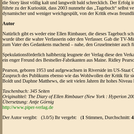
die Story lässt völlig kalt und langweilt bald schrecklich. Der Erfolg
führte zu der Kuriosität, dass 2003 nunmehr das „Tagebuch“ selbst v
dynamischer und weniger weichgespült, von der Kritik etwas freund
Autor
Natürlich gibt es weder eine Ellen Rimbauer, die dieses Tagebuch schr
wurde über die wahre Verfasserin oder den Verfasser. Gab die TV-Mi
zum Vater des Gedankens machend – nahe, den Gruselmeister auch für
Spekulationsförderlich halbherzig leugnete der Verlag diese den Verk
ein enger Freund des Bestseller-Fabrikanten aus Maine. Ridley Pear
Pearson, geboren 1953 und aufgewachsen in Riverside im US-Staat Con
Zuspruch des Publikums ebenso wie das Wohlwollen der Kritik für s
Boldt und Daphne Matthews, die seit vielen Jahren ihr hohes Niveau 
Taschenbuch: 345 Seiten
Originaltitel: The Diary of Ellen Rimbauer (New York : Hyperion 20
Übersetzung: Antje Görnig
http://www.piper-verlag.de
Der Autor vergibt:
(3.0/5) Ihr vergebt:
(
1
Stimmen, Durchschnitt:
4