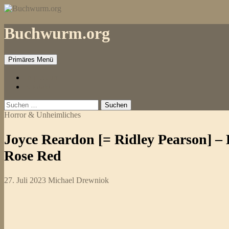
Zum
Inhalt
springen
Buchwurm.org
Primäres Menü
Impressum
Kontakt
Suchen
nach:
Horror & Unheimliches
Joyce Reardon [= Ridley Pearson] –
Rose Red
27. Juli 2023
Michael Drewniok