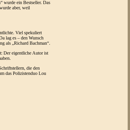
h“ wurde ein Bestseller. Das
wurde aber, weil
lichte. Viel spekuliert
 Da lag es – den Wunsch
lang als „Richard Bachman“.
 Der eigentliche Autor ist
haben.
riftstellern, die den
um das Polizistenduo Lou