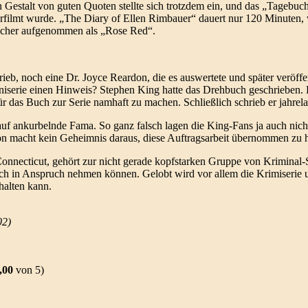
 in Gestalt von guten Quoten stellte sich trotzdem ein, und das „Tagebuc
erfilmt wurde. „The Diary of Ellen Rimbauer“ dauert nur 120 Minuten, 
licher aufgenommen als „Rose Red“.
ieb, noch eine Dr. Joyce Reardon, die es auswertete und später veröffent
niserie einen Hinweis? Stephen King hatte das Drehbuch geschrieben.
 das Buch zur Serie namhaft zu machen. Schließlich schrieb er jahre
auf ankurbelnde Fama. So ganz falsch lagen die King-Fans ja auch nicht:
son macht kein Geheimnis daraus, diese Auftragsarbeit übernommen zu 
necticut, gehört zur nicht gerade kopfstarken Gruppe von Kriminal-Sch
ich in Anspruch nehmen können. Gelobt wird vor allem die Krimiserie 
halten kann.
02)
,00
von 5)