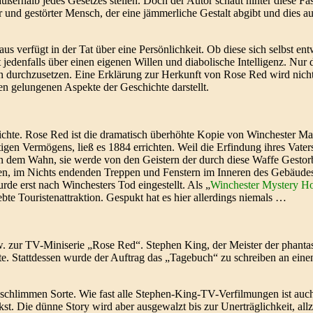
außerhalb jedes Gesetzes stellen. Doch der Autor schaut hinter diese F
und gestörter Mensch, der eine jämmerliche Gestalt abgibt und dies a
us verfügt in der Tat über eine Persönlichkeit. Ob diese sich selbst e
 jedenfalls über einen eigenen Willen und diabolische Intelligenz. Nur 
n durchzusetzen. Eine Erklärung zur Herkunft von Rose Red wird nicht 
en gelungenen Aspekte der Geschichte darstellt.
ichte. Rose Red ist die dramatisch überhöhte Kopie von Winchester Ma
tigen Vermögens, ließ es 1884 errichten. Weil die Erfindung ihres Vater
 in dem Wahn, sie werde von den Geistern der durch diese Waffe Gestor
gen, im Nichts endenden Treppen und Fenstern im Inneren des Gebäudes
rde erst nach Winchesters Tod eingestellt. Als „
Winchester Mystery H
te Touristenattraktion. Gespukt hat es hier allerdings niemals …
zur TV-Miniserie „Rose Red“. Stephen King, der Meister der phantasti
e. Stattdessen wurde der Auftrag das „Tagebuch“ zu schreiben an eine
 schlimmen Sorte. Wie fast alle Stephen-King-TV-Verfilmungen ist auch
ckst. Die dünne Story wird aber ausgewalzt bis zur Unerträglichkeit, all