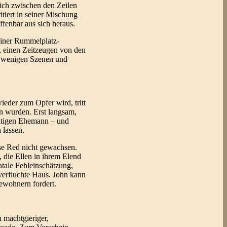
ich zwischen den Zeilen
itiert in seiner Mischung
ffenbar aus sich heraus.
einer Rummelplatz-
, einen Zeitzeugen von den
in wenigen Szenen und
ieder zum Opfer wird, tritt
n wurden. Erst langsam,
chtigen Ehemann – und
 lassen.
ose Red nicht gewachsen.
, die Ellen in ihrem Elend
tale Fehleinschätzung,
 verfluchte Haus. John kann
ewohnern fordert.
n machtgieriger,