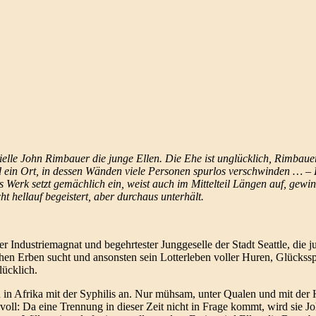
ielle John Rimbauer die junge Ellen. Die Ehe ist unglücklich, Rimbauer
 ein Ort, in dessen Wänden viele Personen spurlos verschwinden … – 
 Werk setzt gemächlich ein, weist auch im Mittelteil Längen auf, gew
ht hellauf begeistert, aber durchaus unterhält.
r Industriemagnat und begehrtester Junggeselle der Stadt Seattle, die ju
chen Erben sucht und ansonsten sein Lotterleben voller Huren, Glückssp
lücklich.
n in Afrika mit der Syphilis an. Nur mühsam, unter Qualen und mit der H
oll: Da eine Trennung in dieser Zeit nicht in Frage kommt, wird sie J