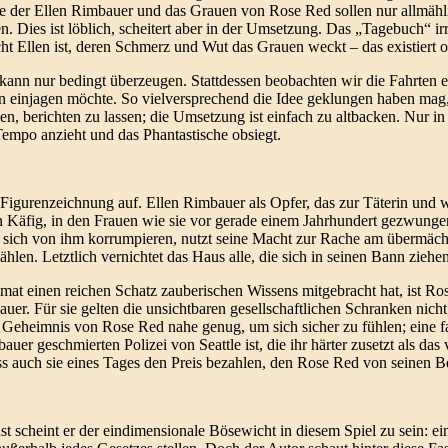
ie der Ellen Rimbauer und das Grauen von Rose Red sollen nur allmähl
. Dies ist löblich, scheitert aber in der Umsetzung. Das „Tagebuch“ irr
ht Ellen ist, deren Schmerz und Wut das Grauen weckt – das existiert o
ann nur bedingt überzeugen. Stattdessen beobachten wir die Fahrten 
en einjagen möchte. So vielversprechend die Idee geklungen haben mag
den, berichten zu lassen; die Umsetzung ist einfach zu altbacken. Nur 
empo anzieht und das Phantastische obsiegt.
Figurenzeichnung auf. Ellen Rimbauer als Opfer, das zur Täterin und w
en Käfig, in den Frauen wie sie vor gerade einem Jahrhundert gezwunge
st sich von ihm korrumpieren, nutzt seine Macht zur Rache am übermä
hlen. Letztlich vernichtet das Haus alle, die sich in seinen Bann ziehen
imat einen reichen Schatz zauberischen Wissens mitgebracht hat, ist R
uer. Für sie gelten die unsichtbaren gesellschaftlichen Schranken nicht
eheimnis von Rose Red nahe genug, um sich sicher zu fühlen; eine fa
uer geschmierten Polizei von Seattle ist, die ihr härter zusetzt als das
 auch sie eines Tages den Preis bezahlen, den Rose Red von seinen B
st scheint er der eindimensionale Bösewicht in diesem Spiel zu sein: ei