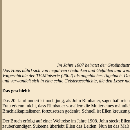
Im Jahre 1907 heiratet der Großindustr
Das Haus nährt sich von negativen Gedanken und Gefühlen und wird
Vorgeschichte der TV-Miniserie (2002) als angebliches Tagebuch. Das
und verwandelt sich in eine echte Geistergeschichte, die den Leser nic
Das geschieht:
Das 20. Jahrhundert ist noch jung, als John Rimbauer, sagenhaft reiche
Frau erkennt nicht, dass Rimbauer vor allem die Mutter eines männli
Brachialkapitalismen fortzusetzen gedenkt. Schnell ist Ellen kreuzung
Der Bruch erfolgt auf einer Weltreise im Jahre 1908. John steckt Elle
zauberkundigen Sukeena überlebt Ellen das Leiden. Nun ist das Maß v