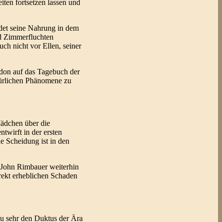
iten fortsetzen lassen und
indet seine Nahrung in dem
nd Zimmerfluchten
ch nicht vor Ellen, seiner
ardon auf das Tagebuch der
türlichen Phänomene zu
Mädchen über die
twirft in der ersten
e Scheidung ist in den
ch John Rimbauer weiterhin
irekt erheblichen Schaden
zu sehr den Duktus der Ära