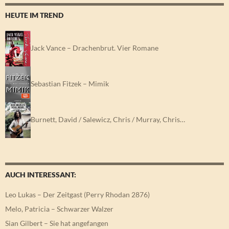
HEUTE IM TREND
Jack Vance – Drachenbrut. Vier Romane
Sebastian Fitzek – Mimik
Burnett, David / Salewicz, Chris / Murray, Chris…
AUCH INTERESSANT:
Leo Lukas – Der Zeitgast (Perry Rhodan 2876)
Melo, Patricia – Schwarzer Walzer
Sian Gilbert – Sie hat angefangen