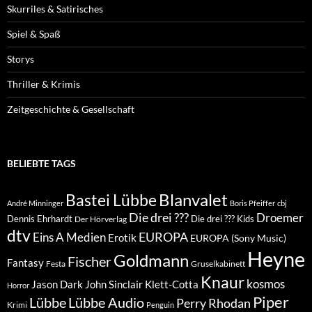
Skurriles & Satirisches
Spiel & Spaß
Storys
Thriller & Krimis
Zeitgeschichte & Gesellschaft
BELIEBTE TAGS
Blanvalet
Bastei Lübbe
André Minninger
Boris Pfeiffer
cbj
Die drei ???
Droemer
Dennis Ehrhardt
Die drei ??? Kids
Der Hörverlag
dtv
EUROPA
Eins A Medien
Erotik
EUROPA (Sony Music)
Heyne
Goldmann
Fischer
Fantasy
Festa
Gruselkabinett
Knaur
kosmos
Klett-Cotta
Jason Dark
John Sinclair
Horror
Piper
Lübbe Audio
Lübbe
Perry Rhodan
Krimi
Penguin