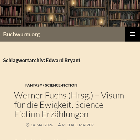
Zum
Inhalt
springen
Buchwurm.org
PRIMÄR
MENÜ
Schlagwortarchiv: Edward Bryant
FANTASY / SCIENCE-FICTION
Werner Fuchs (Hrsg.) – Visum
für die Ewigkeit. Science
Fiction Erzählungen
14. MAI 2026
MICHAEL MATZER