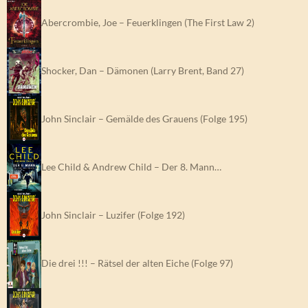
Abercrombie, Joe – Feuerklingen (The First Law 2)
Shocker, Dan – Dämonen (Larry Brent, Band 27)
John Sinclair – Gemälde des Grauens (Folge 195)
Lee Child & Andrew Child – Der 8. Mann…
John Sinclair – Luzifer (Folge 192)
Die drei !!! – Rätsel der alten Eiche (Folge 97)