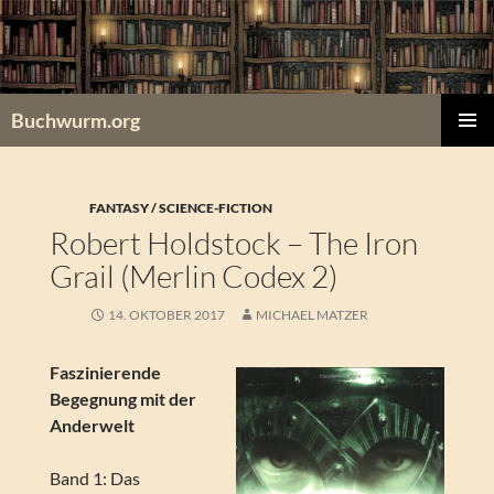
Zum
Inhalt
springen
Buchwurm.org
PRIMÄR
MENÜ
FANTASY / SCIENCE-FICTION
Robert Holdstock – The Iron
Grail (Merlin Codex 2)
14. OKTOBER 2017
MICHAEL MATZER
Faszinierende
Begegnung mit der
Anderwelt
Band 1: Das