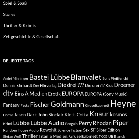
Spiel & Spaß
Storys
Thriller & Krimis
Zeitgeschichte & Gesellschaft
BELIEBTE TAGS
Blanvalet
Bastei Lübbe
André Minninger
Boris Pfeiffer
cbj
Die drei ???
Droemer
Dennis Ehrhardt
Die drei ??? Kids
Der Hörverlag
dtv
EUROPA
Eins A Medien
Erotik
EUROPA (Sony Music)
Heyne
Goldmann
Fischer
Fantasy
Festa
Gruselkabinett
Knaur
kosmos
Klett-Cotta
Jason Dark
John Sinclair
Horror
Piper
Lübbe Audio
Lübbe
Perry Rhodan
Krimi
Penguin
Rowohlt
SF
Sex
Silber Edition
Random House Audio
Science Fiction
Thriller
Titania Medien, Gruselkabinett
Ulf Blanck
Stefan Wolf
TKKG