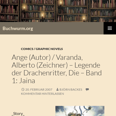
Zum
Inhalt
springen
Buchwurm.org
PRIMÄR
MENÜ
COMICS / GRAPHIC NOVELS
Ange (Autor) / Varanda,
Alberto (Zeichner) – Legende
der Drachenritter, Die – Band
1: Jaina
20. FEBRUAR 2007
BJÖRN BACKES
KOMMENTAR HINTERLASSEN
_Story_