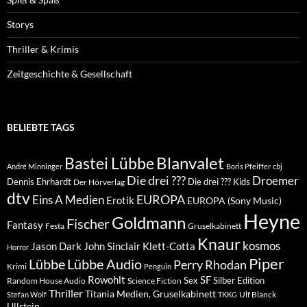
Storys
Thriller & Krimis
Zeitgeschichte & Gesellschaft
BELIEBTE TAGS
Blanvalet
Bastei Lübbe
André Minninger
Boris Pfeiffer
cbj
Die drei ???
Droemer
Dennis Ehrhardt
Die drei ??? Kids
Der Hörverlag
dtv
EUROPA
Eins A Medien
Erotik
EUROPA (Sony Music)
Heyne
Goldmann
Fischer
Fantasy
Festa
Gruselkabinett
Knaur
kosmos
Klett-Cotta
Jason Dark
John Sinclair
Horror
Piper
Lübbe Audio
Lübbe
Perry Rhodan
Krimi
Penguin
Rowohlt
SF
Sex
Silber Edition
Random House Audio
Science Fiction
Thriller
Titania Medien, Gruselkabinett
Ulf Blanck
Stefan Wolf
TKKG
Ullstein