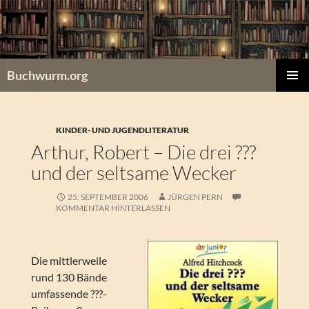
Zum
Inhalt
springen
Buchwurm.org
PRIMÄR
MENÜ
KINDER- UND JUGENDLITERATUR
Arthur, Robert – Die drei ???
und der seltsame Wecker
25. SEPTEMBER 2006
JÜRGEN PERN
KOMMENTAR HINTERLASSEN
Die mittlerweile
rund 130 Bände
umfassende ???-