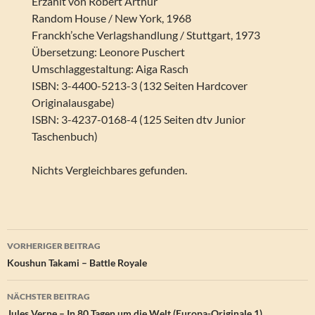
Erzählt von Robert Arthur
Random House / New York, 1968
Franckh’sche Verlagshandlung / Stuttgart, 1973
Übersetzung: Leonore Puschert
Umschlaggestaltung: Aiga Rasch
ISBN: 3-4400-5213-3 (132 Seiten Hardcover
Originalausgabe)
ISBN: 3-4237-0168-4 (125 Seiten dtv Junior
Taschenbuch)
Nichts Vergleichbares gefunden.
Beitragsnavigation
VORHERIGER BEITRAG
Koushun Takami – Battle Royale
NÄCHSTER BEITRAG
Jules Verne – In 80 Tagen um die Welt (Europa-Originale 1)