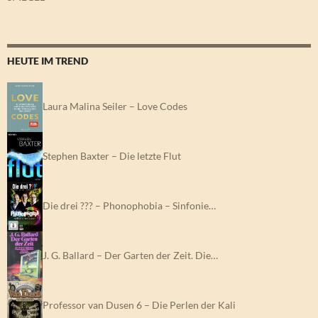
HEUTE IM TREND
Laura Malina Seiler – Love Codes
Stephen Baxter – Die letzte Flut
Die drei ??? – Phonophobia – Sinfonie…
J. G. Ballard – Der Garten der Zeit. Die…
Professor van Dusen 6 – Die Perlen der Kali