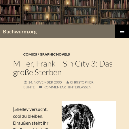
Zum
Inhalt
springen
Buchwurm.org
PRIMÄR
MENÜ
COMICS / GRAPHIC NOVELS
Miller, Frank – Sin City 3: Das
große Sterben
14. NOVEMBER 2005
CHRISTOPHER
BUNTE
KOMMENTAR HINTERLASSEN
|Shelley versucht,
cool zu bleiben.
Draußen steht ihr