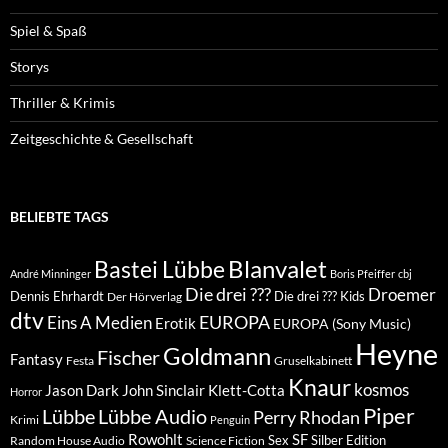
Spiel & Spaß
Storys
Thriller & Krimis
Zeitgeschichte & Gesellschaft
BELIEBTE TAGS
Blanvalet
Bastei Lübbe
André Minninger
Boris Pfeiffer
cbj
Die drei ???
Droemer
Dennis Ehrhardt
Die drei ??? Kids
Der Hörverlag
dtv
EUROPA
Eins A Medien
Erotik
EUROPA (Sony Music)
Heyne
Goldmann
Fischer
Fantasy
Festa
Gruselkabinett
Knaur
kosmos
Klett-Cotta
Jason Dark
John Sinclair
Horror
Piper
Lübbe Audio
Lübbe
Perry Rhodan
Krimi
Penguin
Rowohlt
SF
Sex
Silber Edition
Random House Audio
Science Fiction