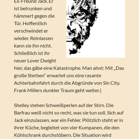
Ex-Freund Jack. Er
ist betrunken und
hämmert gegen die
Tür. Hoffentlich
verschwindet er
wieder. Reinlassen
kann sie ihn nicht.
Schließlich ist ihr
neuer Lover Dwight
hier, das gäbe eine Katastrophe. Man ahnt: Mit „Das
große Sterben“ erwartet uns eine rasante
Achterbahnfahrt durch die Abgründe von Sin City.
Frank Millers dunkler Traum geht weiter.|
Shelley stehen Schweißperlen auf der Stirn. Die
Barfrau weiß nicht so recht, was sie tun soll. Sich auf
Jack einzulassen, war ein Fehler. Plötzlich steht er in
ihrer Küche, begleitet von vier Kumpanen, die den
Kühlschrank durchstöbern. Die Situation wird