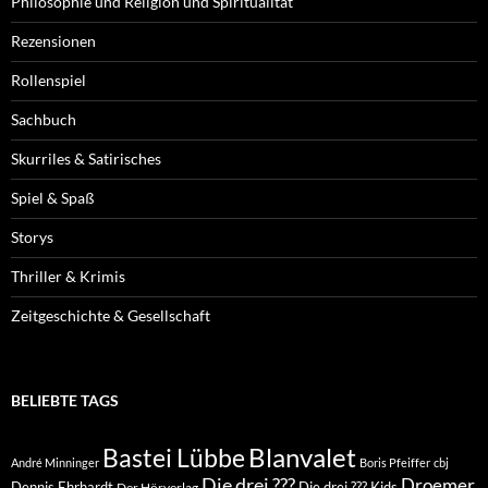
Philosophie und Religion und Spiritualität
Rezensionen
Rollenspiel
Sachbuch
Skurriles & Satirisches
Spiel & Spaß
Storys
Thriller & Krimis
Zeitgeschichte & Gesellschaft
BELIEBTE TAGS
Blanvalet
Bastei Lübbe
André Minninger
Boris Pfeiffer
cbj
Die drei ???
Droemer
Dennis Ehrhardt
Die drei ??? Kids
Der Hörverlag