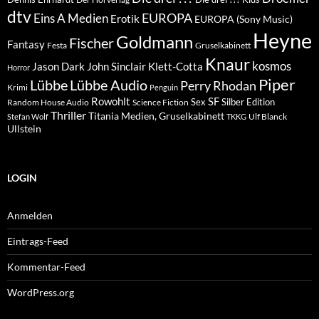
dtv
EUROPA
Eins A Medien
Erotik
EUROPA (Sony Music)
Heyne
Goldmann
Fischer
Fantasy
Festa
Gruselkabinett
Knaur
kosmos
Klett-Cotta
Jason Dark
John Sinclair
Horror
Piper
Lübbe Audio
Lübbe
Perry Rhodan
Krimi
Penguin
Rowohlt
SF
Sex
Silber Edition
Random House Audio
Science Fiction
Thriller
Titania Medien, Gruselkabinett
Ulf Blanck
Stefan Wolf
TKKG
Ullstein
LOGIN
Anmelden
Eintrags-Feed
Kommentar-Feed
WordPress.org