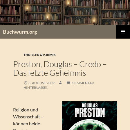
Zum
Inhalt
springen
Buchwurm.org
PRIMÄR
MENÜ
THRILLER & KRIMIS
Preston, Douglas – Credo –
Das letzte Geheimnis
8. AUGUST 2009
KOMMENTAR
HINTERLASSEN
Religion und
Wissenschaft –
können beide