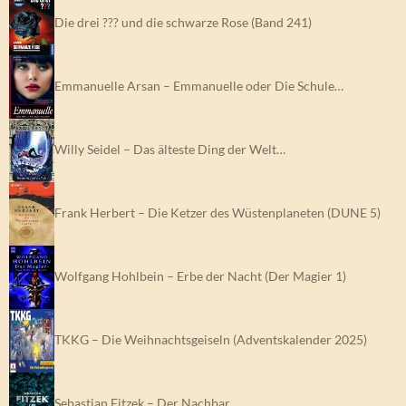
Die drei ??? und die schwarze Rose (Band 241)
Emmanuelle Arsan – Emmanuelle oder Die Schule…
Willy Seidel – Das älteste Ding der Welt…
Frank Herbert – Die Ketzer des Wüstenplaneten (DUNE 5)
Wolfgang Hohlbein – Erbe der Nacht (Der Magier 1)
TKKG – Die Weihnachtsgeiseln (Adventskalender 2025)
Sebastian Fitzek – Der Nachbar