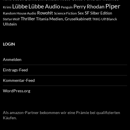
Piper
Lübbe Audio
Lübbe
Perry Rhodan
Krimi
Penguin
Rowohlt
SF
Sex
Silber Edition
Random House Audio
Science Fiction
Thriller
Titania Medien, Gruselkabinett
Ulf Blanck
Stefan Wolf
TKKG
Ullstein
LOGIN
Anmelden
Eintrags-Feed
Kommentar-Feed
WordPress.org
Als amazon-Partner bekommen wir eine Prämie bei qualifizierten
Käufen.