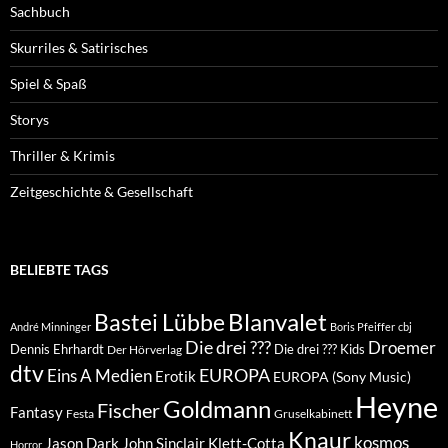
Sachbuch
Skurriles & Satirisches
Spiel & Spaß
Storys
Thriller & Krimis
Zeitgeschichte & Gesellschaft
BELIEBTE TAGS
Blanvalet
Bastei Lübbe
André Minninger
Boris Pfeiffer
cbj
Die drei ???
Droemer
Dennis Ehrhardt
Die drei ??? Kids
Der Hörverlag
dtv
EUROPA
Eins A Medien
Erotik
EUROPA (Sony Music)
Heyne
Goldmann
Fischer
Fantasy
Festa
Gruselkabinett
Knaur
kosmos
Klett-Cotta
Jason Dark
John Sinclair
Horror