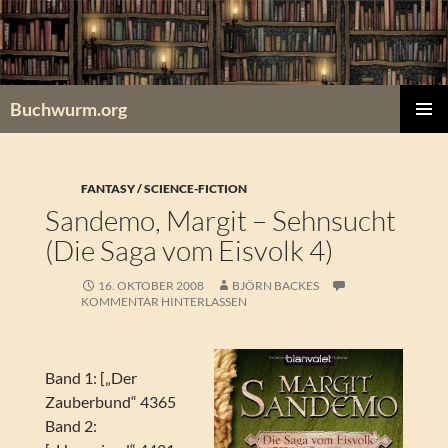
Zum
Inhalt
springen
Buchwurm.org
PRIMÄR
MENÜ
FANTASY / SCIENCE-FICTION
Sandemo, Margit – Sehnsucht
(Die Saga vom Eisvolk 4)
16. OKTOBER 2008
BJÖRN BACKES
KOMMENTAR HINTERLASSEN
Band 1: [„Der
Zauberbund“ 4365
Band 2: