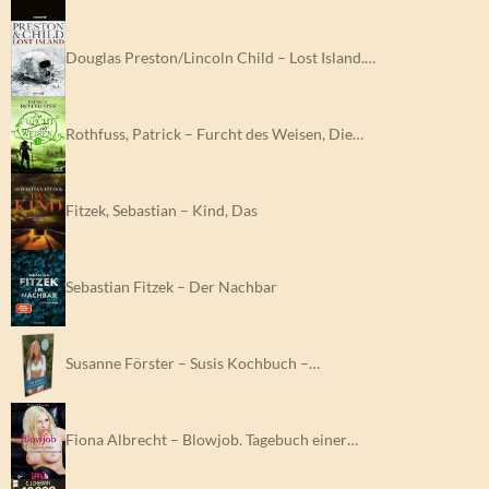
Douglas Preston/Lincoln Child – Lost Island.…
Rothfuss, Patrick – Furcht des Weisen, Die…
Fitzek, Sebastian – Kind, Das
Sebastian Fitzek – Der Nachbar
Susanne Förster – Susis Kochbuch –…
Fiona Albrecht – Blowjob. Tagebuch einer…