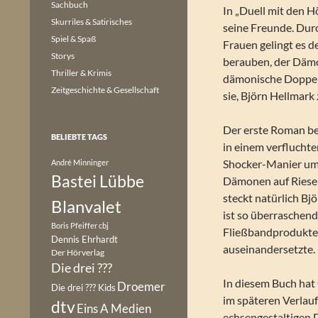
Sachbuch
In „Duell mit den H
Skurriles & Satirisches
seine Freunde. Durc
Spiel & Spaß
Frauen gelingt es 
Storys
berauben, der Dämo
Thriller & Krimis
dämonische Doppel
Zeitgeschichte & Gesellschaft
sie, Björn Hellmark
Der erste Roman be
BELIEBTE TAGS
in einem verflucht
Shocker-Manier ums
André Minninger
Bastei Lübbe
Dämonen auf Riesenf
steckt natürlich Bj
Blanvalet
ist so überraschend 
Boris Pfeiffer
cbj
Fließbandprodukte 
Dennis Ehrhardt
auseinandersetzte.
Der Hörverlag
Die drei ???
In diesem Buch hat 
Droemer
Die drei ??? Kids
im späteren Verlauf
dtv
Eins A Medien
echsengestaltigen 