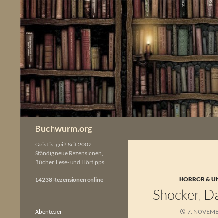
Zum
Inhalt
springen
Buchwurm.org
Geist ist geil! Seit 2002 –
Ständig neue Rezensionen,
Bücher, Lese- und Hörtipps
HORROR & U
14238 Rezensionen online
Shocker, D
Abenteuer
7. NOVEMB