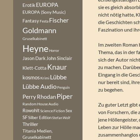
EUROPA
Erotik
sie es gleich absorb
EUROPA (Sony Music)
nicht nötig hatte, 
Fischer
Fantasy
Festa
die Geschichten scho
Goldmann
Faszination und ih
Gruselkabinett
Im zweiten Roman b
Heyne
Horror
Thema, das in der f
Jason Dark
John Sinclair
sich der Autor nic
Knaur
zu machen. Darüber
Klett-Cotta
Eingang in die Gesc
Lübbe
kosmos
Krimi
nur bereit sind, ih
Lübbe Audio
Penguin
zu begehen.
Piper
Perry Rhodan
Random House Audio
Zu guter Letzt gibt
Rowohlt
Sex
Science Fiction
von Forschern, die
SF
Silber Edition
Stefan Wolf
jene Höllengeister,
Thriller
Leben zur Hölle mac
Titania Medien,
zusammenhanglos un
Gruselkabinett