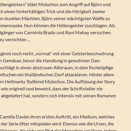
öllengeistern“ bläst Molochos zum Angriff auf Björn und
h einen hinterhältigen Trick und die Hörigkeit zweier
den dunklen Mächten, Björn seiner mächtigsten Waffe zu
nenmaske. Nun können die Höllengeister zuschlagen. Als
gänger von Carminia Brado und Rani Mahay versuchen
 zu vernichten …
ginnt noch recht „normal“ mit einer Geisterbeschwörung
en Gemäuer, bevor die Handlung in gewohnter Dan-
chlägt in einen abstrusen Albtraum, in dem fischköpfige
ischen ein thailändisches Dorf attackieren. Hinter allem
örn Hellmarks Todfeind Molochos. Die Auflösung der Story
wie originell und beweist, dass der Schriftsteller nie
abgeliefert hat, sondern sich intensiv mit seinen Romanen
Camilla Davies ihren ersten Auftritt, ein Medium, welches
 der Serie öfter mitspielen wird. Ebenso wie die Ursen, die
Dämonen, die sich vom Blut der Menschen ernähren, indem