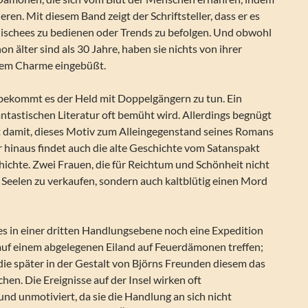
ieren. Mit diesem Band zeigt der Schriftsteller, dass er es
Klischees zu bedienen oder Trends zu befolgen. Und obwohl
n älter sind als 30 Jahre, haben sie nichts von ihrer
rem Charme eingebüßt.
ekommt es der Held mit Doppelgängern zu tun. Ein
antastischen Literatur oft bemüht wird. Allerdings begnügt
ht damit, dieses Motiv zum Alleingegenstand seines Romans
 hinaus findet auch die alte Geschichte vom Satanspakt
hichte. Zwei Frauen, die für Reichtum und Schönheit nicht
re Seelen zu verkaufen, sondern auch kaltblütig einen Mord
 es in einer dritten Handlungsebene noch eine Expedition
 auf einem abgelegenen Eiland auf Feuerdämonen treffen;
 die später in der Gestalt von Björns Freunden diesem das
hen. Die Ereignisse auf der Insel wirken oft
d unmotiviert, da sie die Handlung an sich nicht