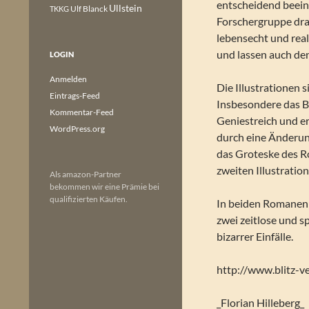
entscheidend beein
Ullstein
Ulf Blanck
TKKG
Forschergruppe dra
lebensecht und real
und lassen auch de
LOGIN
Anmelden
Die Illustrationen
Eintrags-Feed
Insbesondere das Bil
Kommentar-Feed
Geniestreich und er
WordPress.org
durch eine Änderung
das Groteske des Ro
zweiten Illustratio
Als amazon-Partner
bekommen wir eine Prämie bei
qualifizierten Käufen.
In beiden Romanen 
zwei zeitlose und s
bizarrer Einfälle.
http://www.blitz-ve
_Florian Hilleberg_