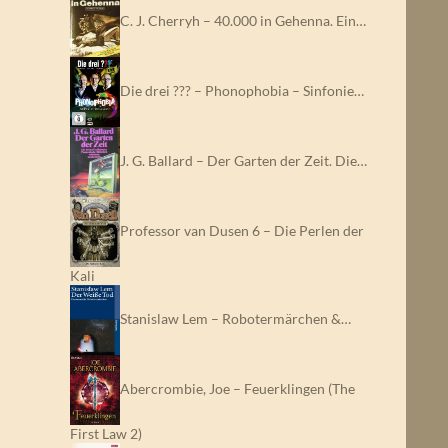
C. J. Cherryh – 40.000 in Gehenna. Ein…
Die drei ??? – Phonophobia – Sinfonie…
J. G. Ballard – Der Garten der Zeit. Die…
Professor van Dusen 6 – Die Perlen der
Kali
Stanislaw Lem – Robotermärchen &…
Abercrombie, Joe – Feuerklingen (The
First Law 2)