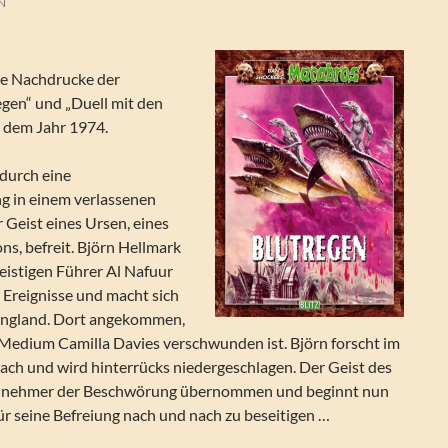
N
ie Nachdrucke der
gen“ und „Duell mit den
s dem Jahr 1974.
 durch eine
g in einem verlassenen
 Geist eines Ursen, eines
s, befreit. Björn Hellmark
eistigen Führer Al Nafuur
 Ereignisse und macht sich
England. Dort angekommen,
s Medium Camilla Davies verschwunden ist. Björn forscht im
ach und wird hinterrücks niedergeschlagen. Der Geist des
eilnehmer der Beschwörung übernommen und beginnt nun
ür seine Befreiung nach und nach zu beseitigen …