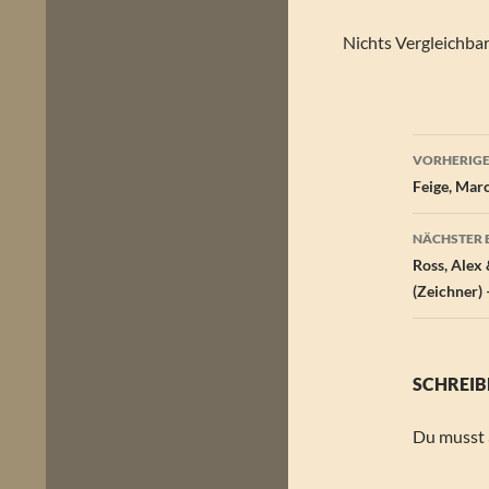
Nichts Vergleichba
Beitr
VORHERIGE
Feige, Marc
NÄCHSTER 
Ross, Alex 
(Zeichner) 
SCHREIB
Du musst