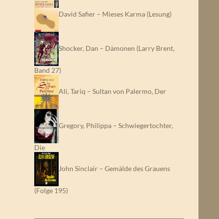
David Safier – Mieses Karma (Lesung)
Shocker, Dan – Dämonen (Larry Brent,
Band 27)
Ali, Tariq – Sultan von Palermo, Der
Gregory, Philippa – Schwiegertochter,
Die
John Sinclair – Gemälde des Grauens
(Folge 195)