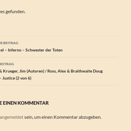
res gefunden.
agsnavigation
R BEITRAG
el – Inferno – Schwester der Toten
BEITRAG
& Krueger, Jim (Autoren) / Ross, Alex & Braithwaite Doug
– Justice (2 von 6)
E EINEN KOMMENTAR
angemeldet
sein, um einen Kommentar abzugeben.