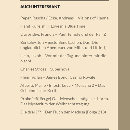
AUCH INTERESSANT:
Peper, Rascha / Ecke, Andreas – Visions of Hanna
Hanif Kureishi – Love in a Blue Time
Durbridge, Francis – Paul Temple und der Fall Z
Berkeley, Jon – gestohlene Lachen, Das (Die
unglaublichen Abenteuer von Miles und Little 1)
Hein, Jakob – Vor mir der Tag und hinter mir die
Nacht
Charles Stross – Supernova
Fleming, Ian – James Bond: Casino Royale
Alberti, Mario / Enoch, Luca – Morgana 2 – Das
Geheimnis der Krritt
Prokofieff, Sergej O. – Menschen mögen es hören.
Das Mysterium der Weihnachtstagung
Die drei ??? – Der Fluch der Medusa (Folge 213)