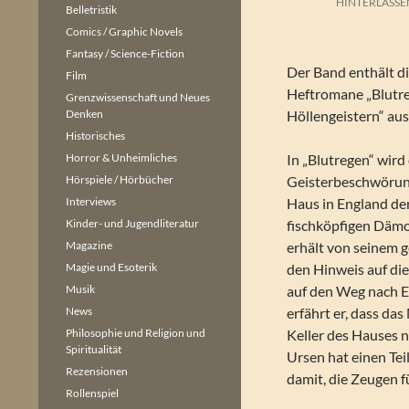
HINTERLASSE
Belletristik
Comics / Graphic Novels
Fantasy / Science-Fiction
Der Band enthält d
Film
Heftromane „Blutre
Grenzwissenschaft und Neues
Denken
Höllengeistern“ au
Historisches
Horror & Unheimliches
In „Blutregen“ wird
Hörspiele / Hörbücher
Geisterbeschwörun
Interviews
Haus in England der
Kinder- und Jugendliteratur
fischköpfigen Dämon
Magazine
erhält von seinem g
Magie und Esoterik
den Hinweis auf die
Musik
auf den Weg nach 
News
erfährt er, dass da
Philosophie und Religion und
Keller des Hauses n
Spiritualität
Ursen hat einen T
Rezensionen
damit, die Zeugen f
Rollenspiel