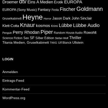
dtv
Eins A Medien
EUROPA
Droemer
Erotik
Goldmann
Fischer
Fantasy
EUROPA (Sony Music)
Festa
Heyne
Jason Dark
John Sinclair
Gruselkabinett
Horror
Knaur
Lübbe
Lübbe Audio
kosmos
Klett-Cotta
Krimi
Piper
Perry Rhodan
Rowohlt
Random House Audio
Penguin
Thriller
SF
Sex
Silber Edition
Science Fiction
Stefan Wolf
Ullstein
Titania Medien, Gruselkabinett
Ulf Blanck
TKKG
LOGIN
Anmelden
Eintrags-Feed
Kommentar-Feed
WordPress.org