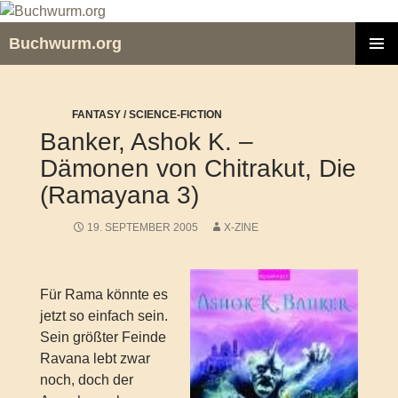
Zum
Inhalt
Buchwurm.org
springen
PRIMÄR
MENÜ
FANTASY / SCIENCE-FICTION
Banker, Ashok K. –
Dämonen von Chitrakut, Die
(Ramayana 3)
19. SEPTEMBER 2005
X-ZINE
Für Rama könnte es
jetzt so einfach sein.
Sein größter Feinde
Ravana lebt zwar
noch, doch der