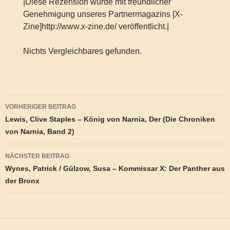
|Diese Rezension wurde mit freundlicher
Genehmigung unseres Partnermagazins [X-
Zine]http://www.x-zine.de/ veröffentlicht.|
Nichts Vergleichbares gefunden.
Beitragsnavigation
VORHERIGER BEITRAG
Lewis, Clive Staples – König von Narnia, Der (Die Chroniken
von Narnia, Band 2)
NÄCHSTER BEITRAG
Wynes, Patrick / Gülzow, Susa – Kommissar X: Der Panther aus
der Bronx