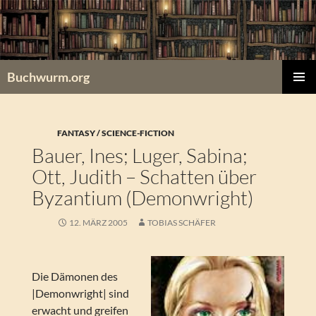
Zum
Inhalt
springen
Buchwurm.org
PRIMÄR
MENÜ
FANTASY / SCIENCE-FICTION
Bauer, Ines; Luger, Sabina;
Ott, Judith – Schatten über
Byzantium (Demonwright)
12. MÄRZ 2005
TOBIAS SCHÄFER
Die Dämonen des
|Demonwright| sind
erwacht und greifen