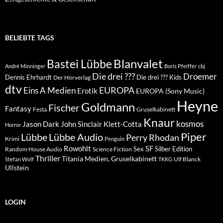
BELIEBTE TAGS
Blanvalet
Bastei Lübbe
André Minninger
Boris Pfeiffer
cbj
Die drei ???
Droemer
Dennis Ehrhardt
Die drei ??? Kids
Der Hörverlag
dtv
EUROPA
Eins A Medien
Erotik
EUROPA (Sony Music)
Heyne
Goldmann
Fischer
Fantasy
Festa
Gruselkabinett
Knaur
kosmos
Klett-Cotta
Jason Dark
John Sinclair
Horror
Piper
Lübbe Audio
Lübbe
Perry Rhodan
Krimi
Penguin
Rowohlt
SF
Sex
Silber Edition
Random House Audio
Science Fiction
Thriller
Titania Medien, Gruselkabinett
Ulf Blanck
Stefan Wolf
TKKG
Ullstein
LOGIN