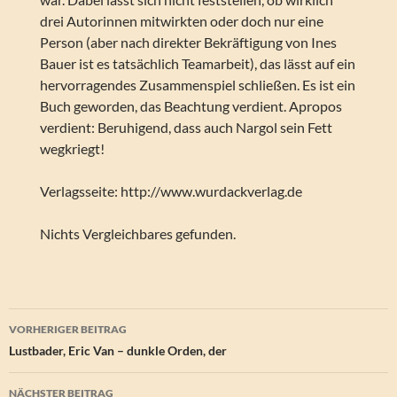
drei Autorinnen mitwirkten oder doch nur eine
Person (aber nach direkter Bekräftigung von Ines
Bauer ist es tatsächlich Teamarbeit), das lässt auf ein
hervorragendes Zusammenspiel schließen. Es ist ein
Buch geworden, das Beachtung verdient. Apropos
verdient: Beruhigend, dass auch Nargol sein Fett
wegkriegt!
Verlagsseite: http://www.wurdackverlag.de
Nichts Vergleichbares gefunden.
Beitragsnavigation
VORHERIGER BEITRAG
Lustbader, Eric Van – dunkle Orden, der
NÄCHSTER BEITRAG