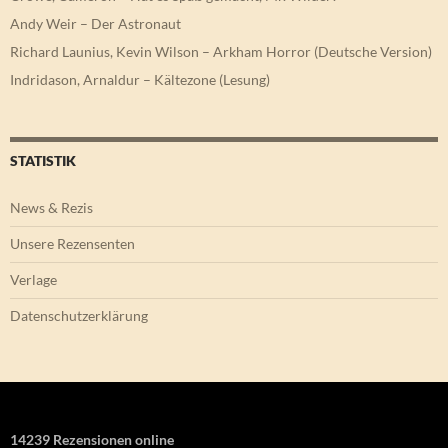
Andy Weir – Der Astronaut
Richard Launius, Kevin Wilson – Arkham Horror (Deutsche Version)
Indridason, Arnaldur – Kältezone (Lesung)
STATISTIK
News & Rezis
Unsere Rezensenten
Verlage
Datenschutzerklärung
14239 Rezensionen online