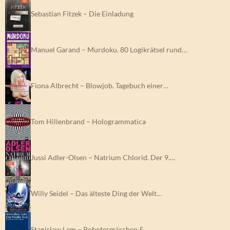
Sebastian Fitzek – Die Einladung
Manuel Garand – Murdoku. 80 Logikrätsel rund…
Fiona Albrecht – Blowjob. Tagebuch einer…
Tom Hillenbrand – Hologrammatica
Jussi Adler-Olsen – Natrium Chlorid. Der 9.…
Willy Seidel – Das älteste Ding der Welt…
Stanislaw Lem – Robotermärchen &…