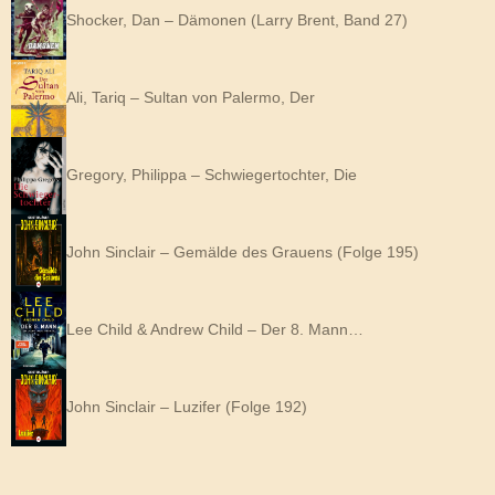
Shocker, Dan – Dämonen (Larry Brent, Band 27)
Ali, Tariq – Sultan von Palermo, Der
Gregory, Philippa – Schwiegertochter, Die
John Sinclair – Gemälde des Grauens (Folge 195)
Lee Child & Andrew Child – Der 8. Mann…
John Sinclair – Luzifer (Folge 192)