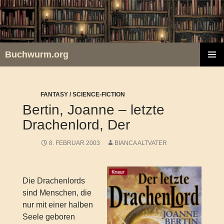
Zum
Inhalt
springen
Buchwurm.org
PRIMÄR
MENÜ
FANTASY / SCIENCE-FICTION
Bertin, Joanne – letzte
Drachenlord, Der
8. FEBRUAR 2003
BIANCA ALTVATER
Die Drachenlords
sind Menschen, die
nur mit einer halben
Seele geboren