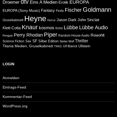
dtv
Eins A Medien
EUROPA
Droemer
Erotik
Goldmann
Fischer
Fantasy
EUROPA (Sony Music)
Festa
Heyne
Jason Dark
John Sinclair
Gruselkabinett
Horror
Knaur
Lübbe
Lübbe Audio
kosmos
Klett-Cotta
Krimi
Piper
Perry Rhodan
Rowohlt
Random House Audio
Penguin
Thriller
SF
Sex
Silber Edition
Science Fiction
Stefan Wolf
Ullstein
Titania Medien, Gruselkabinett
Ulf Blanck
TKKG
LOGIN
Anmelden
Eintrags-Feed
Kommentar-Feed
WordPress.org