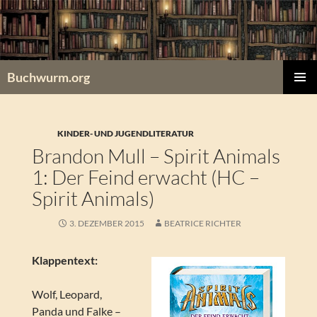
Zum
Inhalt
springen
Buchwurm.org
PRIMÄR
MENÜ
KINDER- UND JUGENDLITERATUR
Brandon Mull – Spirit Animals
1: Der Feind erwacht (HC –
Spirit Animals)
3. DEZEMBER 2015
BEATRICE RICHTER
Klappentext:
Wolf, Leopard,
Panda und Falke –