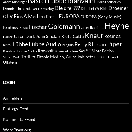
Blanvalet
Bastei Lübbe
André Minninger
Boris Pfeiffer
cbj
Die drei ???
Droemer
Dennis Ehrhardt
Die drei ??? Kids
Der Hörverlag
dtv
EUROPA
Eins A Medien
Erotik
EUROPA (Sony Music)
Heyne
Goldmann
Fischer
Fantasy
Festa
Gruselkabinett
Knaur
kosmos
Klett-Cotta
Jason Dark
John Sinclair
Horror
Piper
Lübbe Audio
Lübbe
Perry Rhodan
Krimi
Penguin
Rowohlt
SF
Sex
Silber Edition
Random House Audio
Science Fiction
Thriller
Titania Medien, Gruselkabinett
Ulf Blanck
Stefan Wolf
TKKG
Ullstein
LOGIN
Anmelden
Eintrags-Feed
Kommentar-Feed
WordPress.org