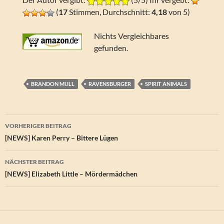
(
17
Stimmen, Durchschnitt:
4,18
von 5)
Nichts Vergleichbares
gefunden.
BRANDON MULL
RAVENSBURGER
SPIRIT ANIMALS
Beitragsnavigation
VORHERIGER BEITRAG
[NEWS] Karen Perry – Bittere Lügen
NÄCHSTER BEITRAG
[NEWS] Elizabeth Little – Mördermädchen