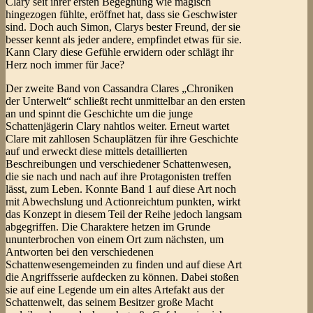
Clary seit ihrer ersten Begegnung wie magisch
hingezogen fühlte, eröffnet hat, dass sie Geschwister
sind. Doch auch Simon, Clarys bester Freund, der sie
besser kennt als jeder andere, empfindet etwas für sie.
Kann Clary diese Gefühle erwidern oder schlägt ihr
Herz noch immer für Jace?
Der zweite Band von Cassandra Clares „Chroniken
der Unterwelt“ schließt recht unmittelbar an den ersten
an und spinnt die Geschichte um die junge
Schattenjägerin Clary nahtlos weiter. Erneut wartet
Clare mit zahllosen Schauplätzen für ihre Geschichte
auf und erweckt diese mittels detaillierten
Beschreibungen und verschiedener Schattenwesen,
die sie nach und nach auf ihre Protagonisten treffen
lässt, zum Leben. Konnte Band 1 auf diese Art noch
mit Abwechslung und Actionreichtum punkten, wirkt
das Konzept in diesem Teil der Reihe jedoch langsam
abgegriffen. Die Charaktere hetzen im Grunde
ununterbrochen von einem Ort zum nächsten, um
Antworten bei den verschiedenen
Schattenwesengemeinden zu finden und auf diese Art
die Angriffsserie aufdecken zu können. Dabei stoßen
sie auf eine Legende um ein altes Artefakt aus der
Schattenwelt, das seinem Besitzer große Macht