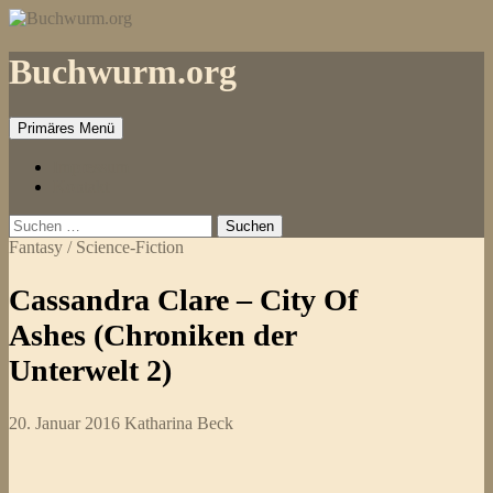
Zum
Inhalt
springen
Buchwurm.org
Primäres Menü
Impressum
Kontakt
Suchen
nach:
Fantasy / Science-Fiction
Cassandra Clare – City Of
Ashes (Chroniken der
Unterwelt 2)
20. Januar 2016
Katharina Beck