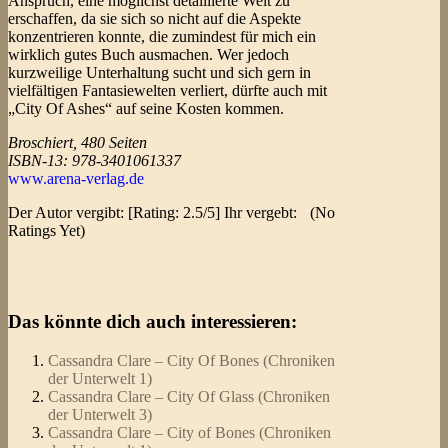
Anspruch, eine möglichst detaillierte Welt zu
erschaffen, da sie sich so nicht auf die Aspekte
konzentrieren konnte, die zumindest für mich ein
wirklich gutes Buch ausmachen. Wer jedoch
kurzweilige Unterhaltung sucht und sich gern in
vielfältigen Fantasiewelten verliert, dürfte auch mit
„City Of Ashes“ auf seine Kosten kommen.
Broschiert, 480 Seiten
ISBN-13: 978-3401061337
www.arena-verlag.de
Der Autor vergibt: [Rating: 2.5/5] Ihr vergebt:
(No
Ratings Yet)
Das könnte dich auch interessieren:
Cassandra Clare – City Of Bones (Chroniken
der Unterwelt 1)
Cassandra Clare – City Of Glass (Chroniken
der Unterwelt 3)
Cassandra Clare – City of Bones (Chroniken