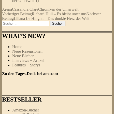
der Unterwelt 1)
Arena
Cassandra Clare
Chroniken der Unterwelt
Beitragsnavigation
Vorheriger Beitrag
Richard Hull – Es bleibt unter uns
Nächster
Beitrag
Liliana Le Hingrat – Das dunkle Herz der Welt
Suchen
nach:
WHAT’S NEW?
Home
Neue Rezensionen
Neue Bücher
Interviews + Artikel
Features + Storys
Zu den Tages-Deals bei amazon:
BESTSELLER
Amazon-Bücher