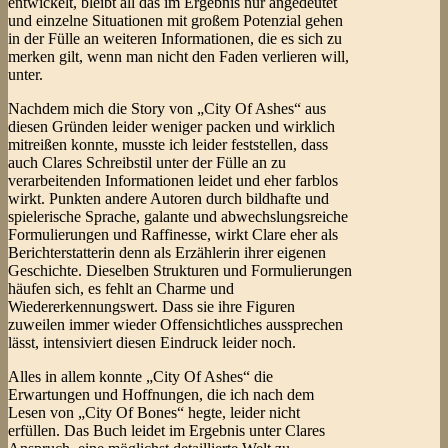
entwickelt, bleibt all das im Ergebnis nur angedeutet
und einzelne Situationen mit großem Potenzial gehen
in der Fülle an weiteren Informationen, die es sich zu
merken gilt, wenn man nicht den Faden verlieren will,
unter.
Nachdem mich die Story von „City Of Ashes“ aus
diesen Gründen leider weniger packen und wirklich
mitreißen konnte, musste ich leider feststellen, dass
auch Clares Schreibstil unter der Fülle an zu
verarbeitenden Informationen leidet und eher farblos
wirkt. Punkten andere Autoren durch bildhafte und
spielerische Sprache, galante und abwechslungsreiche
Formulierungen und Raffinesse, wirkt Clare eher als
Berichterstatterin denn als Erzählerin ihrer eigenen
Geschichte. Dieselben Strukturen und Formulierungen
häufen sich, es fehlt an Charme und
Wiedererkennungswert. Dass sie ihre Figuren
zuweilen immer wieder Offensichtliches aussprechen
lässt, intensiviert diesen Eindruck leider noch.
Alles in allem konnte „City Of Ashes“ die
Erwartungen und Hoffnungen, die ich nach dem
Lesen von „City Of Bones“ hegte, leider nicht
erfüllen. Das Buch leidet im Ergebnis unter Clares