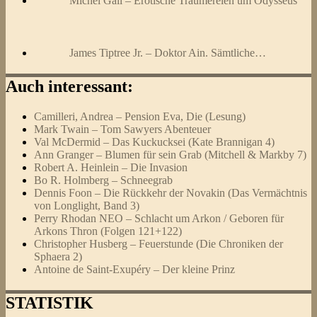
Michel Gall – Erotische Träumereien um Odysseus
James Tiptree Jr. – Doktor Ain. Sämtliche…
Auch interessant:
Camilleri, Andrea – Pension Eva, Die (Lesung)
Mark Twain – Tom Sawyers Abenteuer
Val McDermid – Das Kuckucksei (Kate Brannigan 4)
Ann Granger – Blumen für sein Grab (Mitchell & Markby 7)
Robert A. Heinlein – Die Invasion
Bo R. Holmberg – Schneegrab
Dennis Foon – Die Rückkehr der Novakin (Das Vermächtnis
von Longlight, Band 3)
Perry Rhodan NEO – Schlacht um Arkon / Geboren für
Arkons Thron (Folgen 121+122)
Christopher Husberg – Feuerstunde (Die Chroniken der
Sphaera 2)
Antoine de Saint-Exupéry – Der kleine Prinz
STATISTIK