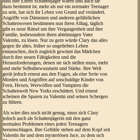
dass ihre Eltern Schattenjäger waren und auch sie
dazu bestimmt ist, mehr als nur ein normaler Teenager
zu sein, hat sich ihr Leben von Grund auf verändert.
Angriffe von Dämonen und anderen gefährlichen
Schattenwesen bestimmen nun ihren Alltag, täglich
gibt es neue Rätsel um ihre Vergangenheit und ihre
Familie, insbesondere ihren abtrünnigen Vater
Valentin, zu lösen. Nur zu gern würde Clary das alles
gegen ihr altes, früher so ungeliebtes Leben
eintauschen, doch zugleich gewinnt das Mädchen
durch ihre neuen Fähigkeiten und die
Herausforderungen, denen sie sich stellen muss, mehr
und mehr Selbstbewusstsein und Stärke. Ihre Welt
gerät jedoch erneut aus den Fugen, als eine Serie von
Morden und Angriffen auf unschuldige Kinder von
Feen, Hexen, Werwölfen und Vampiren die
Schattenwelt New Yorks erschüttert. Und erneut
scheinen die Spuren zu Valentin und seinen Schergen
zu führen.
Als wäre dies noch nicht genug, muss sich Clary
jedoch auch als Schattenjägerin mit den ganz
normalen Problemen eines jeden Teenagers
herumschlagen. Ihre Gefühle stehen auf dem Kopf seit
Valentin ihr und dem mysteriösen Jace, zu dem sich