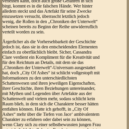
verleihen kann, doch auch große Gefahren in sich
birgt, kommt es in die falschen Hände. Wer hinter
alledem steckt und das Artefakt für seine Zwecke
einzusetzen versucht, überrascht letztlich jedoch
wenig, die Rollen in den „Chroniken der Unterwelt“
scheinen bereits zu Beginn der Reihe unwiderruflich
verteilt worden zu sein.
Ärgerlicher als die Vorhersehbarkeit der Geschichte
jedoch ist, dass sie in den entscheidenden Elementen
einfach zu oberflächlich bleibt. Sicher, Cassandra
Clare verdient ein Kompliment für die Kreativität und
für den Reichtum an Details, mit dem sie das
„Chroniken der Unterwelt“-Universum ausgestattet
hat, doch „City Of Ashes“ ist schlicht vollgestopft mit
Informationen zu den unterschiedlichsten
Schattenwesen und ihren jeweiligen Eigenschaften,
ihrer Geschichte, ihren Beziehungen untereinander,
mit Mythen und Legenden über Artefakte aus der
Schattenwelt und vielem mehr, sodass schlicht kein
Raum blieb, in dem sich die Charaktere besser hätten
entfalten können. Hatte ich gehofft, in „City Of
Ashes“ mehr über die Tiefen von Jace‘ ambivalentem
Charakter zu erfahren oder dabei sein zu können,
wenn Clary sich zu einer selbstbewussten jungen Frau