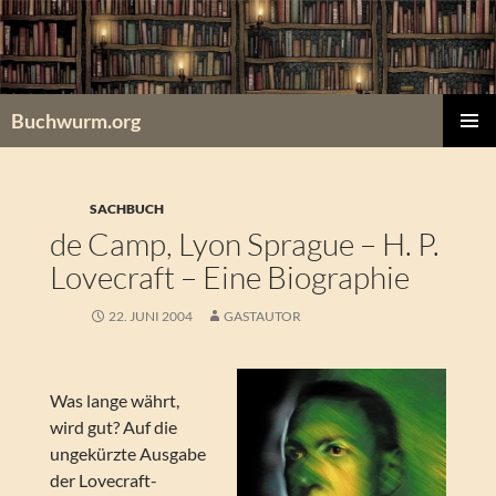
Zum
Inhalt
springen
Buchwurm.org
PRIMÄR
MENÜ
SACHBUCH
de Camp, Lyon Sprague – H. P.
Lovecraft – Eine Biographie
22. JUNI 2004
GASTAUTOR
Was lange währt,
wird gut? Auf die
ungekürzte Ausgabe
der Lovecraft-