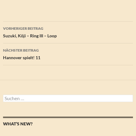
Beitragsnavigation
VORHERIGER BEITRAG
Suzuki, Kôji – Ring III – Loop
NÄCHSTER BEITRAG
Hannover spielt! 11
Suchen
nach:
WHAT’S NEW?