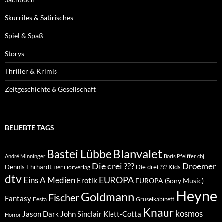
Skurriles & Satirisches
Spiel & Spaß
Storys
Thriller & Krimis
Zeitgeschichte & Gesellschaft
BELIEBTE TAGS
Blanvalet
Bastei Lübbe
André Minninger
Boris Pfeiffer
cbj
Die drei ???
Droemer
Dennis Ehrhardt
Die drei ??? Kids
Der Hörverlag
dtv
EUROPA
Eins A Medien
Erotik
EUROPA (Sony Music)
Heyne
Goldmann
Fischer
Fantasy
Festa
Gruselkabinett
Knaur
kosmos
Klett-Cotta
Jason Dark
John Sinclair
Horror