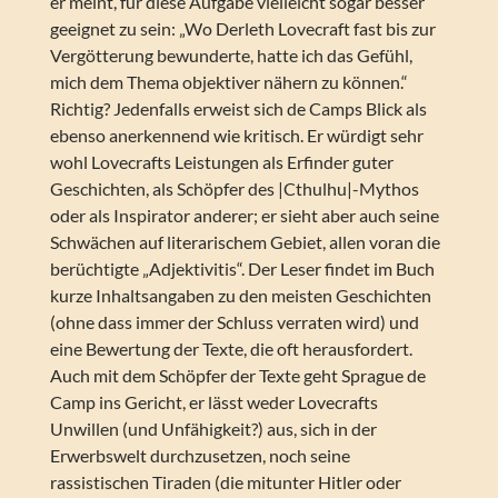
er meint, für diese Aufgabe vielleicht sogar besser
geeignet zu sein: „Wo Derleth Lovecraft fast bis zur
Vergötterung bewunderte, hatte ich das Gefühl,
mich dem Thema objektiver nähern zu können.“
Richtig? Jedenfalls erweist sich de Camps Blick als
ebenso anerkennend wie kritisch. Er würdigt sehr
wohl Lovecrafts Leistungen als Erfinder guter
Geschichten, als Schöpfer des |Cthulhu|-Mythos
oder als Inspirator anderer; er sieht aber auch seine
Schwächen auf literarischem Gebiet, allen voran die
berüchtigte „Adjektivitis“. Der Leser findet im Buch
kurze Inhaltsangaben zu den meisten Geschichten
(ohne dass immer der Schluss verraten wird) und
eine Bewertung der Texte, die oft herausfordert.
Auch mit dem Schöpfer der Texte geht Sprague de
Camp ins Gericht, er lässt weder Lovecrafts
Unwillen (und Unfähigkeit?) aus, sich in der
Erwerbswelt durchzusetzen, noch seine
rassistischen Tiraden (die mitunter Hitler oder