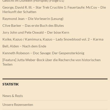
Gesicht im Dunkeln (Hörspiel) (Folge 01)
George, David R. III. – Star Trek Crucible 1: Feuertaufe: McCoy – Die
Herkunft der Schatten
Raymond Jean – Die Vorleserin (Lesung)
Clive Barker – Das erste Buch des Blutes
Jory John und Pete Oswald – Der böse Kern
Koike, Kazuo / Kamimura, Kazuo – Lady Snowblood vol. 2 – Karma
Bell, Alden – Nach dem Ende
Kenneth Robeson – Doc Savage: Der Gespensterkönig
[Feature] Jutta Weber-Bock über die Recherche von historischen
Texten
STATISTIK
News & Rezis
Unsere Rezensenten