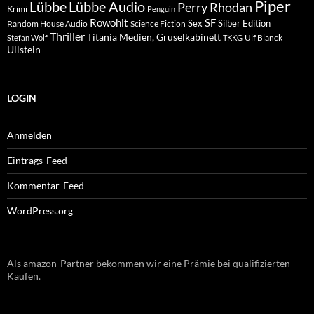
Piper
Lübbe Audio
Lübbe
Perry Rhodan
Krimi
Penguin
Rowohlt
SF
Sex
Silber Edition
Random House Audio
Science Fiction
Thriller
Titania Medien, Gruselkabinett
Ulf Blanck
Stefan Wolf
TKKG
Ullstein
LOGIN
Anmelden
Eintrags-Feed
Kommentar-Feed
WordPress.org
Als amazon-Partner bekommen wir eine Prämie bei qualifizierten
Käufen.