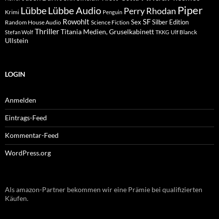
Piper
Lübbe Audio
Lübbe
Perry Rhodan
Krimi
Penguin
Rowohlt
SF
Sex
Silber Edition
Random House Audio
Science Fiction
Thriller
Titania Medien, Gruselkabinett
Ulf Blanck
Stefan Wolf
TKKG
Ullstein
LOGIN
Anmelden
Eintrags-Feed
Kommentar-Feed
WordPress.org
Als amazon-Partner bekommen wir eine Prämie bei qualifizierten
Käufen.