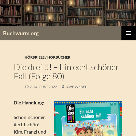
Zum
Inhalt
springen
Buchwurm.org
PRIMÄR
MENÜ
HÖRSPIELE / HÖRBÜCHER
Die drei !!! – Ein echt schöner
Fall (Folge 80)
7. AUGUST 2022
UWE WEBEL
Die Handlung:
Schön, schöner,
#echtschön!
Kim, Franzi und