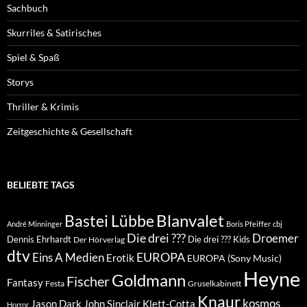
Sachbuch
Skurriles & Satirisches
Spiel & Spaß
Storys
Thriller & Krimis
Zeitgeschichte & Gesellschaft
BELIEBTE TAGS
Blanvalet
Bastei Lübbe
André Minninger
Boris Pfeiffer
cbj
Die drei ???
Droemer
Dennis Ehrhardt
Die drei ??? Kids
Der Hörverlag
dtv
EUROPA
Eins A Medien
Erotik
EUROPA (Sony Music)
Heyne
Goldmann
Fischer
Fantasy
Festa
Gruselkabinett
Knaur
kosmos
Klett-Cotta
Jason Dark
John Sinclair
Horror