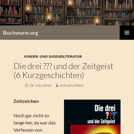
Zum
Inhalt
springen
Buchwurm.org
PRIMÄR
MENÜ
KINDER- UND JUGENDLITERATUR
Die drei ??? und der Zeitgeist
(6 Kurzgeschichten)
28. JULI 2014
JÜRGEN PERN
Zeitzeichen
Noch gar nicht so
lange her, da war das
Verfassen von