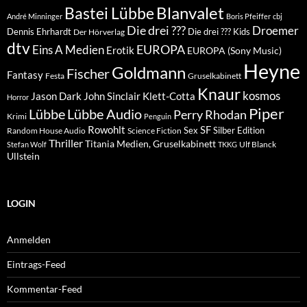
Blanvalet
Bastei Lübbe
André Minninger
Boris Pfeiffer
cbj
Die drei ???
Droemer
Dennis Ehrhardt
Die drei ??? Kids
Der Hörverlag
dtv
EUROPA
Eins A Medien
Erotik
EUROPA (Sony Music)
Heyne
Goldmann
Fischer
Fantasy
Festa
Gruselkabinett
Knaur
kosmos
Klett-Cotta
Jason Dark
John Sinclair
Horror
Piper
Lübbe Audio
Lübbe
Perry Rhodan
Krimi
Penguin
Rowohlt
SF
Sex
Silber Edition
Random House Audio
Science Fiction
Thriller
Titania Medien, Gruselkabinett
Ulf Blanck
Stefan Wolf
TKKG
Ullstein
LOGIN
Anmelden
Eintrags-Feed
Kommentar-Feed