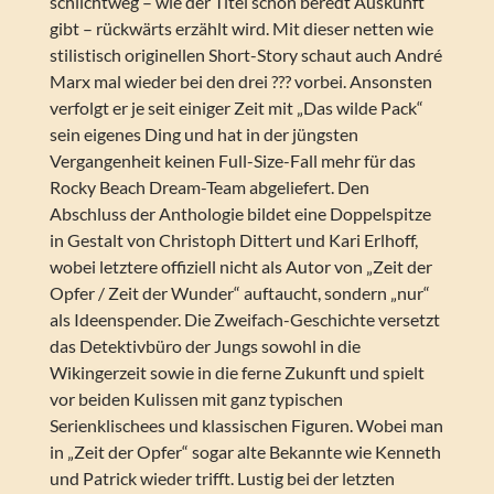
schlichtweg – wie der Titel schon beredt Auskunft
gibt – rückwärts erzählt wird. Mit dieser netten wie
stilistisch originellen Short-Story schaut auch André
Marx mal wieder bei den drei ??? vorbei. Ansonsten
verfolgt er je seit einiger Zeit mit „Das wilde Pack“
sein eigenes Ding und hat in der jüngsten
Vergangenheit keinen Full-Size-Fall mehr für das
Rocky Beach Dream-Team abgeliefert. Den
Abschluss der Anthologie bildet eine Doppelspitze
in Gestalt von Christoph Dittert und Kari Erlhoff,
wobei letztere offiziell nicht als Autor von „Zeit der
Opfer / Zeit der Wunder“ auftaucht, sondern „nur“
als Ideenspender. Die Zweifach-Geschichte versetzt
das Detektivbüro der Jungs sowohl in die
Wikingerzeit sowie in die ferne Zukunft und spielt
vor beiden Kulissen mit ganz typischen
Serienklischees und klassischen Figuren. Wobei man
in „Zeit der Opfer“ sogar alte Bekannte wie Kenneth
und Patrick wieder trifft. Lustig bei der letzten