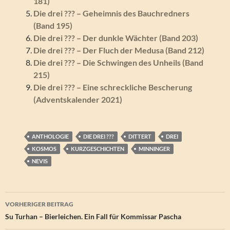
181)
Die drei ??? – Geheimnis des Bauchredners
(Band 195)
Die drei ??? – Der dunkle Wächter (Band 203)
Die drei ??? – Der Fluch der Medusa (Band 212)
Die drei ??? – Die Schwingen des Unheils (Band
215)
Die drei ??? – Eine schreckliche Bescherung
(Adventskalender 2021)
ANTHOLOGIE
DIE DREI ???
DITTERT
DREI
KOSMOS
KURZGESCHICHTEN
MINNINGER
NEVIS
Beitragsnavigation
VORHERIGER BEITRAG
Su Turhan – Bierleichen. Ein Fall für Kommissar Pascha