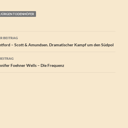
JÜRGEN TODENHÖFER
agsnavigation
R BEITRAG
tford – Scott & Amundsen. Dramatischer Kampf um den Südpol
BEITRAG
nifer Foehner Wells – Die Frequenz