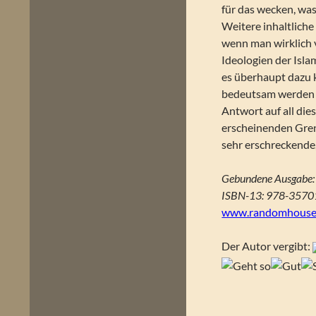
für das wecken, was
Weitere inhaltliche
wenn man wirklich v
Ideologien der Islam
es überhaupt dazu
bedeutsam werden k
Antwort auf all die
erscheinenden Gren
sehr erschreckende,
Gebundene Ausgabe:
ISBN-13: 978-357
www.randomhouse.
Der Autor vergibt: