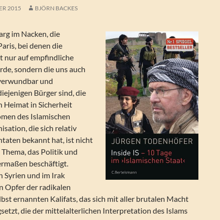
ER 2015
BJÖRN BACKES
 arg im Nacken, die
Paris, bei denen die
t nur auf empfindliche
rde, sondern die uns auch
 verwundbar und
iejenigen Bürger sind, die
en Heimat in Sicherheit
men des Islamischen
isation, die sich relativ
ntaten bekannt hat, ist nicht
n Thema, das Politik und
ermaßen beschäftigt.
n Syrien und im Irak
 Opfer der radikalen
bst ernannten Kalifats, das sich mit aller brutalen Macht
setzt, die der mittelalterlichen Interpretation des Islams