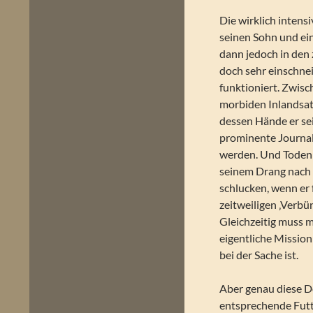
Die wirklich inten
seinen Sohn und ei
dann jedoch in den 
doch sehr einschnei
funktioniert. Zwis
morbiden Inlandsat
dessen Hände er sei
prominente Journal
werden. Und Todenh
seinem Drang nach 
schlucken, wenn er 
zeitweiligen ‚Verbün
Gleichzeitig muss 
eigentliche Mission
bei der Sache ist.
Aber genau diese De
entsprechende Futt