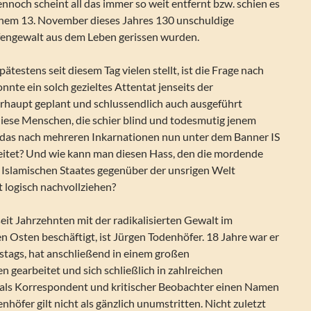
ennoch scheint all das immer so weit entfernt bzw. schien es
jenem 13. November dieses Jahres 130 unschuldige
engewalt aus dem Leben gerissen wurden.
spätestens seit diesem Tag vielen stellt, ist die Frage nach
te ein solch gezieltes Attentat jenseits der
haupt geplant und schlussendlich auch ausgeführt
iese Menschen, die schier blind und todesmutig jenem
das nach mehreren Inkarnationen nun unter dem Banner IS
reitet? Und wie kann man diesen Hass, den die mordende
 Islamischen Staates gegenüber der unsrigen Welt
 logisch nachvollziehen?
seit Jahrzehnten mit der radikalisierten Gewalt im
 Osten beschäftigt, ist Jürgen Todenhöfer. 18 Jahre war er
stags, hat anschließend in einem großen
gearbeitet und sich schließlich in zahlreichen
als Korrespondent und kritischer Beobachter einen Namen
höfer gilt nicht als gänzlich unumstritten. Nicht zuletzt