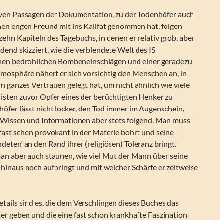
siven Passagen der Dokumentation, zu der Todenhöfer auch
nen engen Freund mit ins Kalifat genommen hat, folgen
zehn Kapiteln des Tagebuchs, in denen er relativ grob, aber
dend skizziert, wie die verblendete Welt des IS
chen bedrohlichen Bombeneinschlägen und einer geradezu
mosphäre nähert er sich vorsichtig den Menschen an, in
n ganzes Vertrauen gelegt hat, um nicht ähnlich wie viele
isten zuvor Opfer eines der berüchtigten Henker zu
öfer lässt nicht locker, den Tod immer im Augenschein,
Wissen und Informationen aber stets folgend. Man muss
fast schon provokant in der Materie bohrt und seine
deten‘ an den Rand ihrer (religiösen) Toleranz bringt.
man aber auch staunen, wie viel Mut der Mann über seine
 hinaus noch aufbringt und mit welcher Schärfe er zeitweise
tails sind es, die dem Verschlingen dieses Buches das
er geben und die eine fast schon krankhafte Faszination