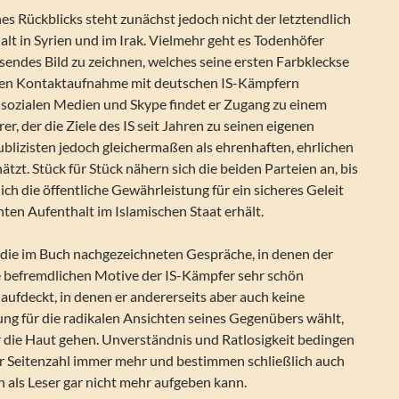
es Rückblicks steht zunächst jedoch nicht der letztendlich
lt in Syrien und im Irak. Vielmehr geht es Todenhöfer
sendes Bild zu zeichnen, welches seine ersten Farbkleckse
aren Kontaktaufnahme mit deutschen IS-Kämpfern
 sozialen Medien und Skype findet er Zugang zu einem
r, der die Ziele des IS seit Jahren zu seinen eigenen
blizisten jedoch gleichermaßen als ehrenhaften, ehrlichen
ätzt. Stück für Stück nähern sich die beiden Parteien an, bis
ich die öffentliche Gewährleistung für ein sicheres Geleit
ten Aufenthalt im Islamischen Staat erhält.
 die im Buch nachgezeichneten Gespräche, in denen der
ie befremdlichen Motive der IS-Kämpfer sehr schön
aufdeckt, in denen er andererseits aber auch keine
ng für die radikalen Ansichten seines Gegenübers wählt,
r die Haut gehen. Unverständnis und Ratlosigkeit bedingen
r Seitenzahl immer mehr und bestimmen schließlich auch
n als Leser gar nicht mehr aufgeben kann.