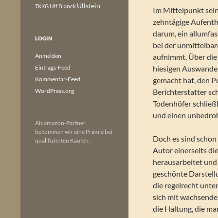
Ullstein
Ulf Blanck
TKKG
Im Mittelpunkt sein
zehntägige Aufentha
darum, ein allumfas
LOGIN
bei der unmittelb
Anmelden
aufnimmt. Über die
Eintrags-Feed
hiesigen Auswandere
Kommentar-Feed
gemacht hat, den Pu
WordPress.org
Berichterstatter sch
Todenhöfer schließl
und einen unbedroh
Als amazon-Partner
bekommen wir eine Prämie bei
Doch es sind schon
qualifizierten Käufen.
Autor einerseits d
herausarbeitet und 
geschönte Darstellu
die regelrecht unte
sich mit wachsende
die Haltung, die ma