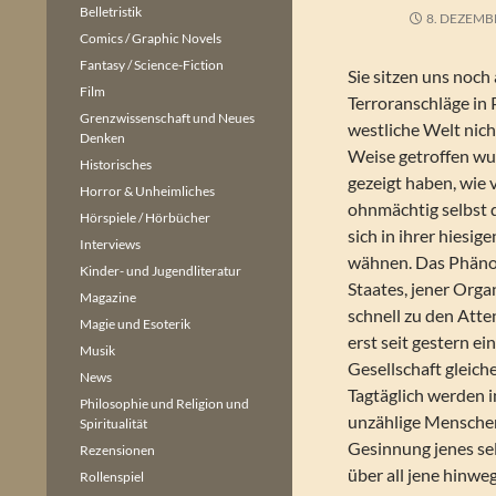
Belletristik
8. DEZEMB
Comics / Graphic Novels
Fantasy / Science-Fiction
Sie sitzen uns noch
Film
Terroranschläge in 
Grenzwissenschaft und Neues
westliche Welt nich
Denken
Weise getroffen wu
Historisches
gezeigt haben, wie
Horror & Unheimliches
ohnmächtig selbst d
Hörspiele / Hörbücher
sich in ihrer hiesig
Interviews
wähnen. Das Phäno
Kinder- und Jugendliteratur
Staates, jener Organ
Magazine
schnell zu den Atte
Magie und Esoterik
erst seit gestern ei
Musik
Gesellschaft gleich
News
Tagtäglich werden i
Philosophie und Religion und
unzählige Menschen
Spiritualität
Gesinnung jenes sel
Rezensionen
über all jene hinweg
Rollenspiel