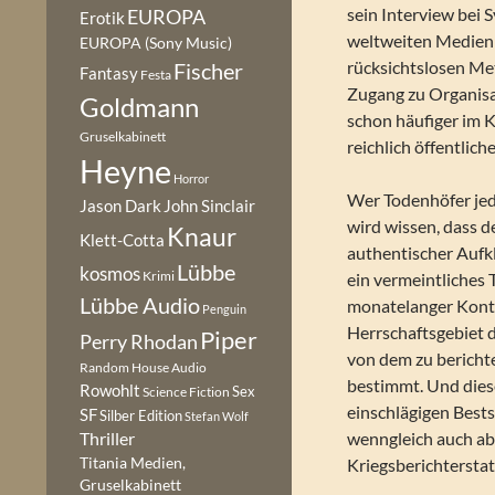
sein Interview bei 
EUROPA
Erotik
weltweiten Medienla
EUROPA (Sony Music)
rücksichtslosen Me
Fischer
Fantasy
Festa
Zugang zu Organisa
Goldmann
schon häufiger im K
Gruselkabinett
reichlich öffentlich
Heyne
Horror
Wer Todenhöfer jedo
Jason Dark
John Sinclair
wird wissen, dass de
Knaur
Klett-Cotta
authentischer Aufkl
Lübbe
kosmos
Krimi
ein vermeintliches 
Lübbe Audio
monatelanger Konta
Penguin
Herrschaftsgebiet d
Piper
Perry Rhodan
von dem zu bericht
Random House Audio
bestimmt. Und diese
Rowohlt
Sex
Science Fiction
einschlägigen Bests
SF
Silber Edition
Stefan Wolf
wenngleich auch a
Thriller
Titania Medien,
Kriegsberichterstat
Gruselkabinett