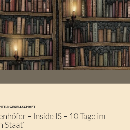
HTE & GESELLSCHAFT
nhöfer – Inside IS – 10 Tage im
n Staat‘