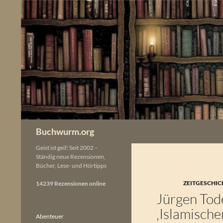
Zum
Inhalt
springen
Buchwurm.org
Geist ist geil! Seit 2002 –
Ständig neue Rezensionen,
Bücher, Lese- und Hörtipps
ZEITGESCHIC
14239 Rezensionen online
Jürgen Tode
‚Islamische
Abenteuer