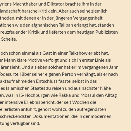
Syriens Machthaber und Diktator brachte ihm in der
ndschaft harsche Kritik ein. Aber auch seine ziemlich
thoden, mit denen er in der jüngeren Vergangenheit
tionen wie den afghanischen Taliban erlangt hat, standen
reuzfeuer der Kritik und lieferten dem heutigen Publizisten
e Schelte.
ch schon einmal als Gast in einer Talkshow erlebt hat,
r Mann klare Motive verfolgt und sich in erster Linie als
ärer sieht. Und als eben solcher hat er im vergangenen Jahr
Todesurteil über seiner eigenen Person verhängt, als er nach
ktaufnahme den Entschluss fasste, selbst in das
es Islamischen Staates zu reisen und aus nächster Nähe
en, was in IS-Hochburgen wie Rakka und Mossul den Alltag
r intensive Erlebnisbericht, der seit Wochen die
ellerlisten anführt, gehört wohl zu den aufregendsten
bschreckendsten Dokumentationen, die in der modernen
tung verfügbar sind.