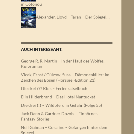
in Cotonou
Alexander, Lloyd – Taran – Der Spiegel…
AUCH INTERESSANT:
George R. R. Martin – In der Haut des Wolfes.
Kurzroman
Vlcek, Ernst / Gülzow, Susa – Dämonenkiller: Im
Zeichen des Bösen (Hörspiel-Edition 21)
Die drei ??? Kids – Ferienrätselbuch
Elin Hilderbrand – Das Hotel Nantucket
Die drei !!! – Wildpferd in Gefahr (Folge 55)
Jack Dann & Gardner Dozois – Einhörner.
Fantasy-Stories
Neil Gaiman – Coraline – Gefangen hinter dem
Spiegel