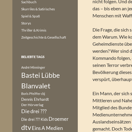
nicht folgen. Und d
Sachbuch
das – bis eben an 
Skurriles & Satirisches
Menschen mit Waff
Spiel & Spaß
Storys
Die Frage, die sich 
Thriller & Krimis
dem Warum. Wie konn
Zeitgeschichte & Gesellschaft
Geheimdienste über
werden? Wer sind d
BELIEBTE TAGS
Kommando folgen, 
seinen Terror verb
André Minninger
Bevölkerung dieses
Bastei Lübbe
verspürt, überhaupt
Blanvalet
Ein Mann, der sich 
Boris Pfeiffer
cbj
Dennis Ehrhardt
Mittleren und Nahen
Der Hörverlag
Mitglied des Bunde
Die drei ???
Medienunternehmen 
Droemer
Die drei ??? Kids
Auslandseinsätzen 
dtv
Eins A Medien
gemacht. Doch Toden