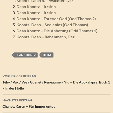
Koontz, Dean R. – Wächter, Der
Dean Koontz – Irrsinn
Dean Koontz – Irrsinn
Dean Koontz – Forever Odd (Odd Thomas 2)
Koontz, Dean – Seelenlos (Odd Thomas)
Dean Koontz – Die Anbetung (Odd Thomas 1)
Koontz, Dean – Rabenmann, Der
DEAN KOONTZ
HEYNE
Beitragsnavigation
VORHERIGER BEITRAG
Téhy / Vax / Vee / Guenet / Renéaume – Yiu – Die Apokalypse: Buch 1
– In der Hölle
NÄCHSTER BEITRAG
Chance, Karen – Für immer untot