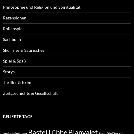
Philosophie und Religion und Spiritualität
Rezensionen
Rollenspiel
Sachbuch
Skurriles & Satirisches
Spiel & Spaß
Storys
Thriller & Krimis
Zeitgeschichte & Gesellschaft
BELIEBTE TAGS
Blanvalet
Bastei Lübbe
André Minninger
Boris Pfeiffer
cbj