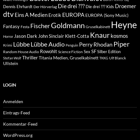
Die drei ???
Droemer
Dennis Ehrhardt
Die drei ??? Kids
Der Hörverlag
dtv
EUROPA
Eins A Medien
Erotik
EUROPA (Sony Music)
Heyne
Goldmann
Fischer
Fantasy
Festa
Gruselkabinett
Knaur
kosmos
Klett-Cotta
Jason Dark
John Sinclair
Horror
Piper
Lübbe Audio
Lübbe
Perry Rhodan
Krimi
Penguin
Rowohlt
SF
Sex
Silber Edition
Random House Audio
Science Fiction
Thriller
Titania Medien, Gruselkabinett
Ulf Blanck
Stefan Wolf
TKKG
Ullstein
LOGIN
Anmelden
Eintrags-Feed
Kommentar-Feed
WordPress.org