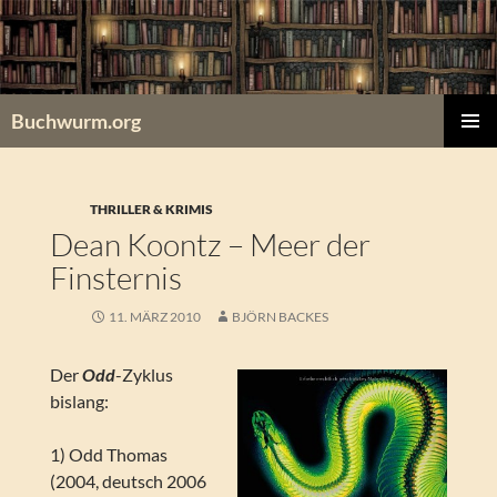
Zum
Inhalt
springen
Buchwurm.org
PRIMÄR
MENÜ
THRILLER & KRIMIS
Dean Koontz – Meer der
Finsternis
11. MÄRZ 2010
BJÖRN BACKES
Der
Odd
-Zyklus
bislang:
1) Odd Thomas
(2004, deutsch 2006