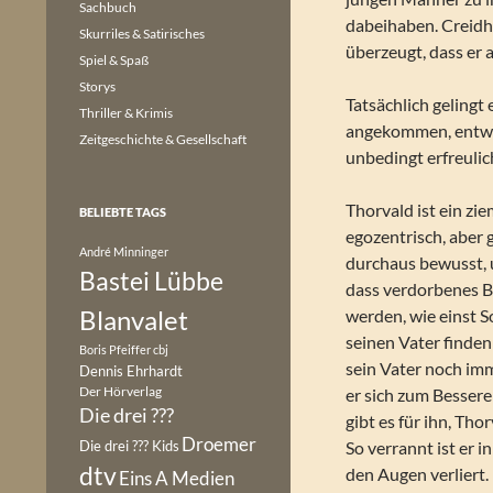
Sachbuch
dabeihaben. Creidhe
Skurriles & Satirisches
überzeugt, dass er 
Spiel & Spaß
Storys
Tatsächlich gelingt 
Thriller & Krimis
angekommen, entwick
Zeitgeschichte & Gesellschaft
unbedingt erfreuli
Thorvald ist ein zie
BELIEBTE TAGS
egozentrisch, aber g
André Minninger
durchaus bewusst, un
Bastei Lübbe
dass verdorbenes Bl
Blanvalet
werden, wie einst S
seinen Vater finden
Boris Pfeiffer
cbj
sein Vater noch im
Dennis Ehrhardt
Der Hörverlag
er sich zum Bessere
Die drei ???
gibt es für ihn, Tho
Droemer
Die drei ??? Kids
So verrannt ist er i
dtv
den Augen verliert.
Eins A Medien