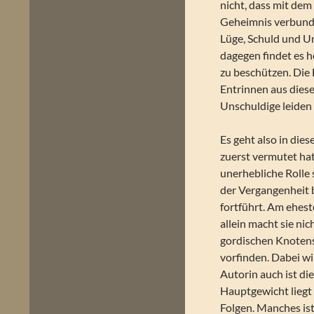
nicht, dass mit dem
Geheimnis verbunden
Lüge, Schuld und U
dagegen findet es h
zu beschützen. Die 
Entrinnen aus dies
Unschuldige leiden
Es geht also in dies
zuerst vermutet hat
unerhebliche Rolle 
der Vergangenheit b
fortführt. Am ehest
allein macht sie ni
gordischen Knotens
vorfinden. Dabei w
Autorin auch ist di
Hauptgewicht liegt 
Folgen. Manches ist