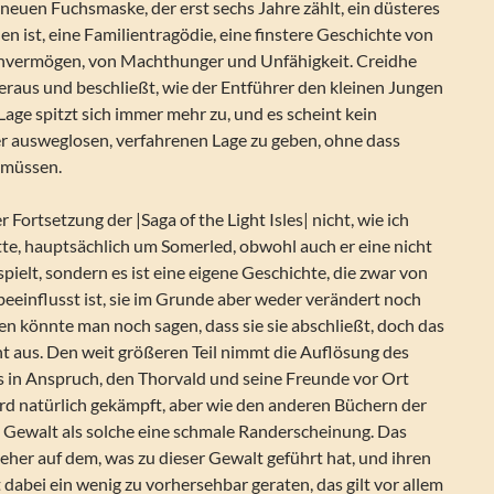
 neuen Fuchsmaske, der erst sechs Jahre zählt, ein düsteres
 ist, eine Familientragödie, eine finstere Geschichte von
nvermögen, von Machthunger und Unfähigkeit. Creidhe
eraus und beschließt, wie der Entführer den kleinen Jungen
Lage spitzt sich immer mehr zu, und es scheint kein
er ausweglosen, verfahrenen Lage zu geben, ohne dass
 müssen.
er Fortsetzung der |Saga of the Light Isles| nicht, wie ich
te, hauptsächlich um Somerled, obwohl auch er eine nicht
spielt, sondern es ist eine eigene Geschichte, die zwar von
eeinflusst ist, sie im Grunde aber weder verändert noch
en könnte man noch sagen, dass sie sie abschließt, doch das
cht aus. Den weit größeren Teil nimmt die Auflösung des
 in Anspruch, den Thorvald und seine Freunde vor Ort
ird natürlich gekämpft, aber wie den anderen Büchern der
e Gewalt als solche eine schmale Randerscheinung. Das
eher auf dem, was zu dieser Gewalt geführt hat, und ihren
 dabei ein wenig zu vorhersehbar geraten, das gilt vor allem