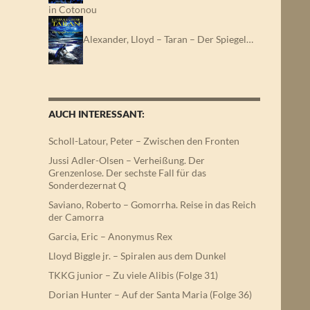
in Cotonou
Alexander, Lloyd – Taran – Der Spiegel…
AUCH INTERESSANT:
Scholl-Latour, Peter – Zwischen den Fronten
Jussi Adler-Olsen – Verheißung. Der
Grenzenlose. Der sechste Fall für das
Sonderdezernat Q
Saviano, Roberto – Gomorrha. Reise in das Reich
der Camorra
Garcia, Eric – Anonymus Rex
Lloyd Biggle jr. – Spiralen aus dem Dunkel
TKKG junior – Zu viele Alibis (Folge 31)
Dorian Hunter – Auf der Santa Maria (Folge 36)