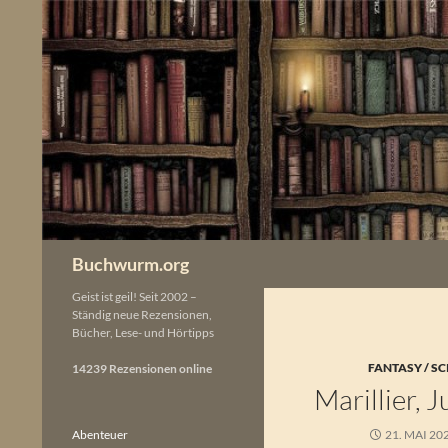
Zum
Inhalt
springen
Buchwurm.org
Geist ist geil! Seit 2002 –
Ständig neue Rezensionen,
Bücher, Lese- und Hörtipps
FANTASY / SC
14239 Rezensionen online
Marillier, 
Abenteuer
21. MAI 20