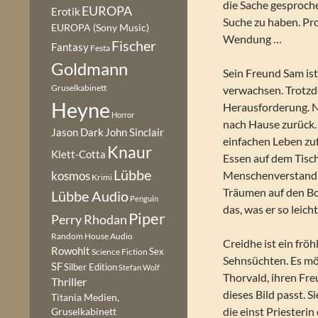
die Sache gesprochen
EUROPA
Erotik
Suche zu haben. Pr
EUROPA (Sony Music)
Wendung …
Fischer
Fantasy
Festa
Goldmann
Sein Freund Sam is
Gruselkabinett
verwachsen. Trotzde
Heyne
Herausforderung. No
Horror
nach Hause zurück. 
Jason Dark
John Sinclair
einfachen Leben zu
Knaur
Klett-Cotta
Essen auf dem Tisc
Lübbe
Menschenverstand h
kosmos
Krimi
Träumen auf den Bo
Lübbe Audio
Penguin
das, was er so leich
Piper
Perry Rhodan
Random House Audio
Creidhe ist ein fr
Rowohlt
Sex
Science Fiction
Sehnsüchten. Es mö
SF
Silber Edition
Stefan Wolf
Thorvald, ihren Fre
Thriller
dieses Bild passt. 
Titania Medien,
die einst Priesterin
Gruselkabinett