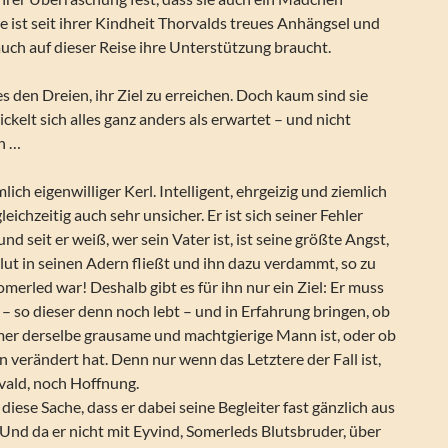
 ist seit ihrer Kindheit Thorvalds treues Anhängsel und
auch auf dieser Reise ihre Unterstützung braucht.
es den Dreien, ihr Ziel zu erreichen. Doch kaum sind sie
elt sich alles ganz anders als erwartet – und nicht
ch …
mlich eigenwilliger Kerl. Intelligent, ehrgeizig und ziemlich
leichzeitig auch sehr unsicher. Er ist sich seiner Fehler
d seit er weiß, wer sein Vater ist, ist seine größte Angst,
ut in seinen Adern fließt und ihn dazu verdammt, so zu
omerled war! Deshalb gibt es für ihn nur ein Ziel: Er muss
 – so dieser denn noch lebt – und in Erfahrung bringen, ob
mer derselbe grausame und machtgierige Mann ist, oder ob
n verändert hat. Denn nur wenn das Letztere der Fall ist,
rvald, noch Hoffnung.
n diese Sache, dass er dabei seine Begleiter fast gänzlich aus
 Und da er nicht mit Eyvind, Somerleds Blutsbruder, über