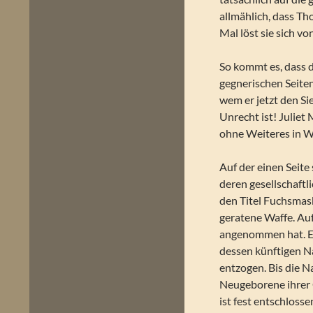
allmählich, dass Th
Mal löst sie sich v
So kommt es, dass d
gegnerischen Seiten
wem er jetzt den Si
Unrecht ist! Juliet 
ohne Weiteres in Wo
Auf der einen Seit
deren gesellschaftli
den Titel Fuchsmask
geratene Waffe. Auf
angenommen hat. Ei
dessen künftigen N
entzogen. Bis die N
Neugeborene ihrer 
ist fest entschloss