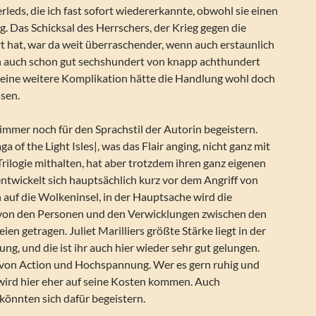
rleds, die ich fast sofort wiedererkannte, obwohl sie einen
 Das Schicksal des Herrschers, der Krieg gegen die
 hat, war da weit überraschender, wenn auch erstaunlich
n auch schon gut sechshundert von knapp achthundert
d eine weitere Komplikation hätte die Handlung wohl doch
ssen.
immer noch für den Sprachstil der Autorin begeistern.
a of the Light Isles|, was das Flair anging, nicht ganz mit
rilogie mithalten, hat aber trotzdem ihren ganz eigenen
ntwickelt sich hauptsächlich kurz vor dem Angriff von
auf die Wolkeninsel, in der Hauptsache wird die
von den Personen und den Verwicklungen zwischen den
en getragen. Juliet Marilliers größte Stärke liegt in der
g, und die ist ihr auch hier wieder sehr gut gelungen.
 von Action und Hochspannung. Wer es gern ruhig und
wird hier eher auf seine Kosten kommen. Auch
könnten sich dafür begeistern.