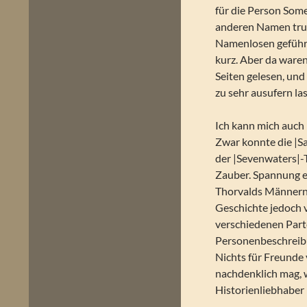
für die Person Some
anderen Namen trug.
Namenlosen geführt
kurz. Aber da ware
Seiten gelesen, un
zu sehr ausufern la
Ich kann mich auch 
Zwar konnte die |Sag
der |Sevenwaters|-T
Zauber. Spannung e
Thorvalds Männern 
Geschichte jedoch 
verschiedenen Partei
Personenbeschreibun
Nichts für Freunde
nachdenklich mag, 
Historienliebhaber 