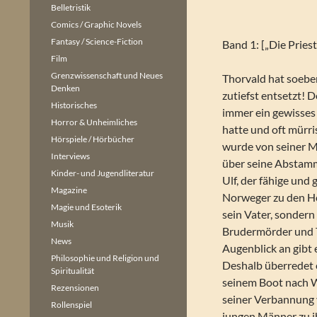
Belletristik
Comics / Graphic Novels
Fantasy / Science-Fiction
Band 1: [„Die Priest
Film
Grenzwissenschaft und Neues
Thorvald hat soeben
Denken
zutiefst entsetzt! 
Historisches
immer ein gewisses
Horror & Unheimliches
hatte und oft mürri
Hörspiele / Hörbücher
wurde von seiner M
Interviews
über seine Abstamm
Kinder- und Jugendliteratur
Ulf, der fähige und 
Magazine
Norweger zu den Hel
Magie und Esoterik
sein Vater, sondern
Musik
Brudermörder und 
News
Augenblick an gibt e
Philosophie und Religion und
Deshalb überredet 
Spiritualität
seinem Boot nach W
Rezensionen
seiner Verbannung 
Rollenspiel
jungen Männer zu i