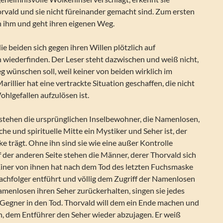
orvald und sie nicht füreinander gemacht sind. Zum ersten
on ihm und geht ihren eigenen Weg.
ie beiden sich gegen ihren Willen plötzlich auf
 wiederfinden. Der Leser steht dazwischen und weiß nicht,
eg wünschen soll, weil keiner von beiden wirklich im
Marillier hat eine vertrackte Situation geschaffen, die nicht
hlgefallen aufzulösen ist.
e stehen die ursprünglichen Inselbewohner, die Namenlosen,
che und spirituelle Mitte ein Mystiker und Seher ist, der
e trägt. Ohne ihn sind sie wie eine außer Kontrolle
 der anderen Seite stehen die Männer, derer Thorvald sich
ner von ihnen hat nach dem Tod des letzten Fuchsmaske
achfolger entführt und völlig dem Zugriff der Namenlosen
amenlosen ihren Seher zurückerhalten, singen sie jedes
Gegner in den Tod. Thorvald will dem ein Ende machen und
en, dem Entführer den Seher wieder abzujagen. Er weiß