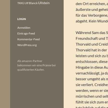
Ullstein
Ulf Blanck
den Ort erreichen, a
TKKG
äußerste und geheim
für das Verborgene,
LOGIN
abgeht. Kein Wunder
Anmelden
Während Sam das S
Eintrags-Feed
Freundschaft und Tr
Kommentar-Feed
Thorvald und Creidh
WordPress.org
Thorvald hat in der
leisten und sich zu
Als amazon-Partner
entschlossen, diese
bekommen wir eine Prämie bei
Hingabe in diese Au
qualifizierten Käufen.
vernachlässigt, ja 
besser umgeht als m
sie verliert. Creid
werden, wenn er sie 
mürrischen und sel
fühlt sie sich zum e
tatsächlich auf die