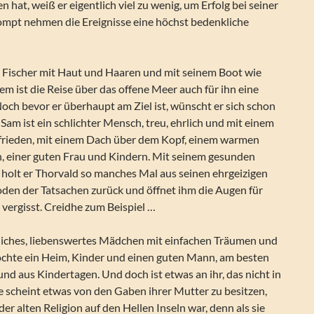
 hat, weiß er eigentlich viel zu wenig, um Erfolg bei seiner
ompt nehmen die Ereignisse eine höchst bedenkliche
t Fischer mit Haut und Haaren und mit seinem Boot wie
m ist die Reise über das offene Meer auch für ihn eine
ch bevor er überhaupt am Ziel ist, wünscht er sich schon
Sam ist ein schlichter Mensch, treu, ehrlich und mit einem
frieden, mit einem Dach über dem Kopf, einem warmen
h, einer guten Frau und Kindern. Mit seinem gesunden
olt er Thorvald so manches Mal aus seinen ehrgeizigen
den der Tatsachen zurück und öffnet ihm die Augen für
t vergisst. Creidhe zum Beispiel …
öhliches, liebenswertes Mädchen mit einfachen Träumen und
chte ein Heim, Kinder und einen guten Mann, am besten
und aus Kindertagen. Und doch ist etwas an ihr, das nicht in
Sie scheint etwas von den Gaben ihrer Mutter zu besitzen,
 der alten Religion auf den Hellen Inseln war, denn als sie