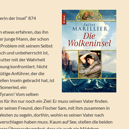
erin der Insel“ 874
 etwas erfahren, das ihn
Der junge Mann, der schon
 Problem mit seinem Selbst
sch und unbeherrscht ist,
utter mit der Wahrheit
ung konfrontiert. Nicht
gütige Anführer, der die
len Inseln gebracht hat, ist
 Somerled, ein
Tyrann! Vom selben
s für ihn nur noch ein Ziel: Er muss seinen Vater finden.
er seinen Freund, den Fischer Sam, mit ihm zusammen in
esten zu segeln, dorthin, wohin es seinen Vater nach
verschlagen haben muss. Kaum auf See, stellen die beiden
hrer Überraschung fest, dass sie auch ein Mädchen