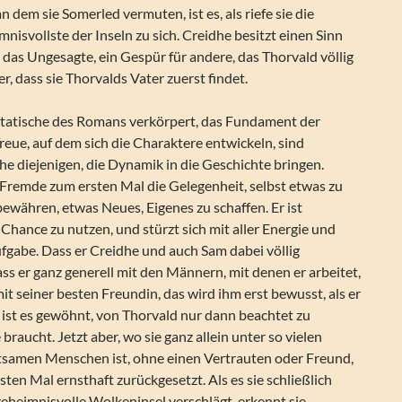
n dem sie Somerled vermuten, ist es, als riefe sie die
nisvollste der Inseln zu sich. Creidhe besitzt einen Sinn
 das Ungesagte, ein Gespür für andere, das Thorvald völlig
, dass sie Thorvalds Vater zuerst findet.
tatische des Romans verkörpert, das Fundament der
eue, auf dem sich die Charaktere entwickeln, sind
e diejenigen, die Dynamik in die Geschichte bringen.
 Fremde zum ersten Mal die Gelegenheit, selbst etwas zu
 bewähren, etwas Neues, Eigenes zu schaffen. Er ist
 Chance zu nutzen, und stürzt sich mit aller Energie und
fgabe. Dass er Creidhe und auch Sam dabei völlig
dass er ganz generell mit den Männern, mit denen er arbeitet,
it seiner besten Freundin, das wird ihm erst bewusst, als er
he ist es gewöhnt, von Thorvald nur dann beachtet zu
braucht. Jetzt aber, wo sie ganz allein unter so vielen
tsamen Menschen ist, ohne einen Vertrauten oder Freund,
rsten Mal ernsthaft zurückgesetzt. Als es sie schließlich
 geheimnisvolle Wolkeninsel verschlägt, erkennt sie