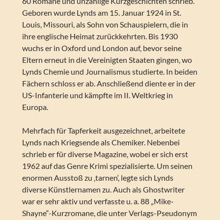
60 Romane und unzählige Kurzgeschichten schrieb.
Geboren wurde Lynds am 15. Januar 1924 in St.
Louis, Missouri, als Sohn von Schauspielern, die in
ihre englische Heimat zurückkehrten. Bis 1930
wuchs er in Oxford und London auf, bevor seine
Eltern erneut in die Vereinigten Staaten gingen, wo
Lynds Chemie und Journalismus studierte. In beiden
Fächern schloss er ab. Anschließend diente er in der
US-Infanterie und kämpfte im II. Weltkrieg in
Europa.
Mehrfach für Tapferkeit ausgezeichnet, arbeitete
Lynds nach Kriegsende als Chemiker. Nebenbei
schrieb er für diverse Magazine, wobei er sich erst
1962 auf das Genre Krimi spezialisierte. Um seinen
enormen Ausstoß zu ‚tarnen‘, legte sich Lynds
diverse Künstlernamen zu. Auch als Ghostwriter
war er sehr aktiv und verfasste u. a. 88 „Mike-
Shayne“-Kurzromane, die unter Verlags-Pseudonym