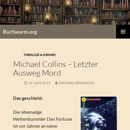
Zum
Inhalt
springen
Buchwurm.org
PRIMÄR
MENÜ
THRILLER & KRIMIS
Michael Collins – Letzter
Ausweg Mord
16. JUNI 2015
MICHAEL DREWNIOK
Das geschieht:
Der ehemalige
Weltenbummler Dan Fortune
ist vor Jahren an seine