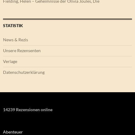
Fielding, Helen – Geheimnisse der Olivia Joules, Die
STATISTIK
News & Rezis
Unsere Rezensenten
Verlage
Datenschutzerklärung
14239 Rezensionen online
Abenteuer