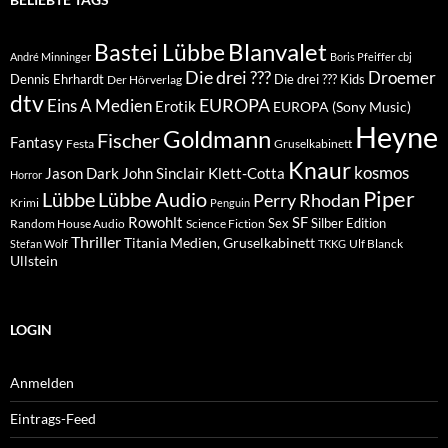
Blanvalet
Bastei Lübbe
André Minninger
Boris Pfeiffer
cbj
Die drei ???
Droemer
Dennis Ehrhardt
Die drei ??? Kids
Der Hörverlag
dtv
EUROPA
Eins A Medien
Erotik
EUROPA (Sony Music)
Heyne
Goldmann
Fischer
Fantasy
Festa
Gruselkabinett
Knaur
kosmos
Klett-Cotta
Jason Dark
John Sinclair
Horror
Piper
Lübbe Audio
Lübbe
Perry Rhodan
Krimi
Penguin
Rowohlt
SF
Sex
Silber Edition
Random House Audio
Science Fiction
Thriller
Titania Medien, Gruselkabinett
Ulf Blanck
Stefan Wolf
TKKG
Ullstein
LOGIN
Anmelden
Eintrags-Feed