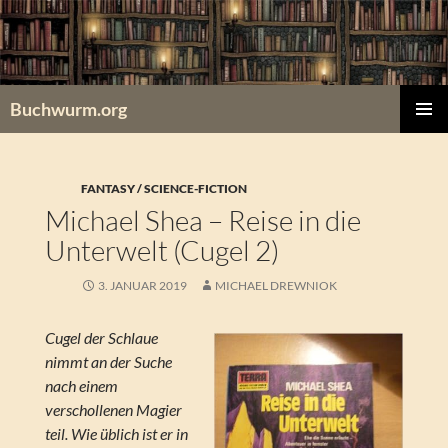
Zum
Inhalt
springen
Buchwurm.org
PRIMÄR
MENÜ
FANTASY / SCIENCE-FICTION
Michael Shea – Reise in die
Unterwelt (Cugel 2)
3. JANUAR 2019
MICHAEL DREWNIOK
Cugel der Schlaue
nimmt an der Suche
nach einem
verschollenen Magier
teil. Wie üblich ist er in