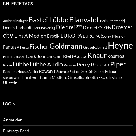
BELIEBTE TAGS
Blanvalet
Bastei Lübbe
André Minninger
Boris Pfeiffer
cbj
Die drei ???
Droemer
Dennis Ehrhardt
Die drei ??? Kids
Der Hörverlag
dtv
EUROPA
Eins A Medien
Erotik
EUROPA (Sony Music)
Heyne
Goldmann
Fischer
Fantasy
Festa
Gruselkabinett
Knaur
kosmos
Klett-Cotta
Jason Dark
John Sinclair
Horror
Piper
Lübbe Audio
Lübbe
Perry Rhodan
Krimi
Penguin
Rowohlt
SF
Sex
Silber Edition
Random House Audio
Science Fiction
Thriller
Titania Medien, Gruselkabinett
Ulf Blanck
Stefan Wolf
TKKG
Ullstein
LOGIN
Anmelden
Eintrags-Feed