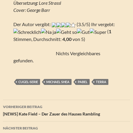
Übersetzung: Lore Strassl
Cover: George Barr
Der Autor vergibt:
(3.5/5) Ihr vergebt:
(
1
Stimmen, Durchschnitt:
4,00
von 5)
Nichts Vergleichbares
gefunden.
CUGEL-SERIE
MICHAEL SHEA
PABEL
TERRA
Beitragsnavigation
VORHERIGER BEITRAG
[NEWS] Kate Field – Der Zauer des Hauses Rambling
NÄCHSTER BEITRAG