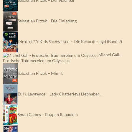
Sebastian Fitzek – Der Nachbar
Sebastian Fitzek – Die Einladung
Die drei ??? Kids Sachwissen – Die Rekorde-Jagd (Band 2)
Michel Gall –
Erotische Träumereien um Odysseus
Sebastian Fitzek – Mimik
D. H. Lawrence – Lady Chatterleys Liebhaber…
SmartGames – Raupen Rabauken