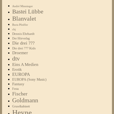
André Minninger
Bastei Lübbe
Blanvalet
Boris Pfeiffer
cbj
Dennis Ehrhardt
Der Hörverlag
Die drei ???
Die drei ??? Kids
Droemer
dtv
Eins A Medien
Erotik
EUROPA
EUROPA (Sony Music)
Fantasy
Festa
Fischer
Goldmann
Gruselkabinett
Heyne