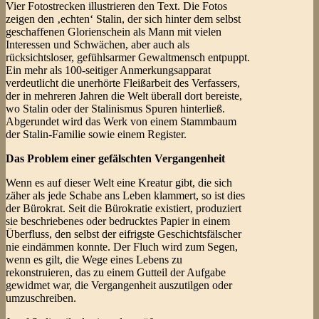
Vier Fotostrecken illustrieren den Text. Die Fotos
zeigen den ‚echten‘ Stalin, der sich hinter dem selbst
geschaffenen Glorienschein als Mann mit vielen
Interessen und Schwächen, aber auch als
rücksichtsloser, gefühlsarmer Gewaltmensch entpuppt.
Ein mehr als 100-seitiger Anmerkungsapparat
verdeutlicht die unerhörte Fleißarbeit des Verfassers,
der in mehreren Jahren die Welt überall dort bereiste,
wo Stalin oder der Stalinismus Spuren hinterließ.
Abgerundet wird das Werk von einem Stammbaum
der Stalin-Familie sowie einem Register.
Das Problem einer gefälschten Vergangenheit
Wenn es auf dieser Welt eine Kreatur gibt, die sich
zäher als jede Schabe ans Leben klammert, so ist dies
der Bürokrat. Seit die Bürokratie existiert, produziert
sie beschriebenes oder bedrucktes Papier in einem
Überfluss, den selbst der eifrigste Geschichtsfälscher
nie eindämmen konnte. Der Fluch wird zum Segen,
wenn es gilt, die Wege eines Lebens zu
rekonstruieren, das zu einem Gutteil der Aufgabe
gewidmet war, die Vergangenheit auszutilgen oder
umzuschreiben.