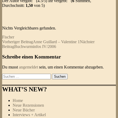
Der Autor vergibt:
(4.5/5) Ihr vergebt:
(
6
Stimmen,
Durchschnitt:
1,50
von 5)
Nichts Vergleichbares gefunden.
Fischer
Beitragsnavigation
Vorheriger Beitrag
Anne Guillard – Valentine 1
Nächster
Beitrag
Buchwurminfos IV/2006
Schreibe einen Kommentar
Du musst
angemeldet
sein, um einen Kommentar abzugeben.
Suchen
nach:
WHAT’S NEW?
Home
Neue Rezensionen
Neue Bücher
Interviews + Artikel