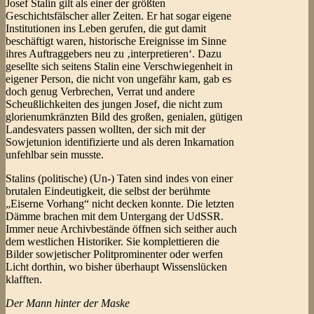
Josef Stalin gilt als einer der größten
Geschichtsfälscher aller Zeiten. Er hat sogar eigene
Institutionen ins Leben gerufen, die gut damit
beschäftigt waren, historische Ereignisse im Sinne
ihres Auftraggebers neu zu ‚interpretieren‘. Dazu
gesellte sich seitens Stalin eine Verschwiegenheit in
eigener Person, die nicht von ungefähr kam, gab es
doch genug Verbrechen, Verrat und andere
Scheußlichkeiten des jungen Josef, die nicht zum
glorienumkränzten Bild des großen, genialen, gütigen
Landesvaters passen wollten, der sich mit der
Sowjetunion identifizierte und als deren Inkarnation
unfehlbar sein musste.
Stalins (politische) (Un-) Taten sind indes von einer
brutalen Eindeutigkeit, die selbst der berühmte
„Eiserne Vorhang“ nicht decken konnte. Die letzten
Dämme brachen mit dem Untergang der UdSSR.
Immer neue Archivbestände öffnen sich seither auch
dem westlichen Historiker. Sie komplettieren die
Bilder sowjetischer Politprominenter oder werfen
Licht dorthin, wo bisher überhaupt Wissenslücken
klafften.
Der Mann hinter der Maske