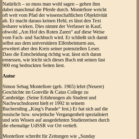
Natürlich – so muss man wohl sagen – gehen ihm
dabei manchmal die Pferde durch. Montefiore weicht
oft weit vom Pfad der wissenschaftlichen Objektivität
ab. Er macht daraus keinen Hehl, es lässt den Text
lesbarer wirken. Dies nimmt der Verfasser in Kauf,
obwohl „Am Hof des Roten Zaren“ auf diese Weise
vom Fach- und Sachbuch wird. Er schließt sich damit
selbst aus dem universitären Elfenbeinturm aus,
erweitert aber den Kreis seiner potenziellen Leser.
Dass die Entscheidung richtig war, lässt sich daran
ermessen, wie leicht sich dieses Buch mit seinen fast
900 eng bedruckten Seiten liest.
Autor
Simon Sebag Montefiore (geb. 1965) lehrt (Neuere)
Geschichte im Gonville & Caius College zu
Cambridge. (Seine Erfahrungen als Student und
Nachwuchsdozent hielt er 1992 in seinem
Bucherstling „King’s Parade“ fest.) Er hat sich auf die
russische bzw. sowjetische Vergangenheit spezialisiert
und sein Wissen auf ausgedehnten Studienreisen durch
die ehemalige UdSSR vor Ort vertieft.
Montefiore schreibt für Zeitungen wie „Sunday