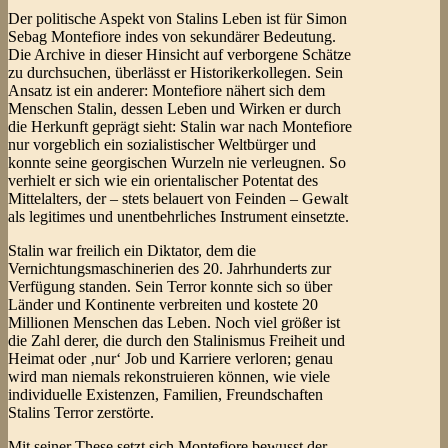
Der politische Aspekt von Stalins Leben ist für Simon
Sebag Montefiore indes von sekundärer Bedeutung.
Die Archive in dieser Hinsicht auf verborgene Schätze
zu durchsuchen, überlässt er Historikerkollegen. Sein
Ansatz ist ein anderer: Montefiore nähert sich dem
Menschen Stalin, dessen Leben und Wirken er durch
die Herkunft geprägt sieht: Stalin war nach Montefiore
nur vorgeblich ein sozialistischer Weltbürger und
konnte seine georgischen Wurzeln nie verleugnen. So
verhielt er sich wie ein orientalischer Potentat des
Mittelalters, der – stets belauert von Feinden – Gewalt
als legitimes und unentbehrliches Instrument einsetzte.
Stalin war freilich ein Diktator, dem die
Vernichtungsmaschinerien des 20. Jahrhunderts zur
Verfügung standen. Sein Terror konnte sich so über
Länder und Kontinente verbreiten und kostete 20
Millionen Menschen das Leben. Noch viel größer ist
die Zahl derer, die durch den Stalinismus Freiheit und
Heimat oder ‚nur‘ Job und Karriere verloren; genau
wird man niemals rekonstruieren können, wie viele
individuelle Existenzen, Familien, Freundschaften
Stalins Terror zerstörte.
Mit seiner These setzt sich Montefiore bewusst der