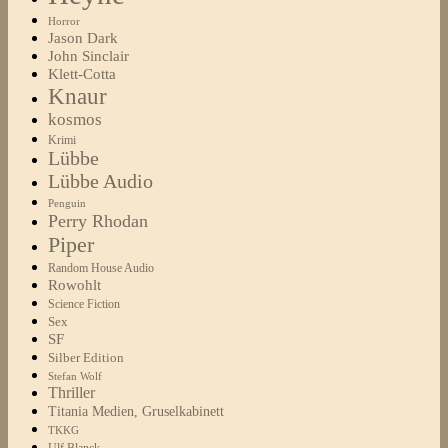
Horror
Jason Dark
John Sinclair
Klett-Cotta
Knaur
kosmos
Krimi
Lübbe
Lübbe Audio
Penguin
Perry Rhodan
Piper
Random House Audio
Rowohlt
Science Fiction
Sex
SF
Silber Edition
Stefan Wolf
Thriller
Titania Medien, Gruselkabinett
TKKG