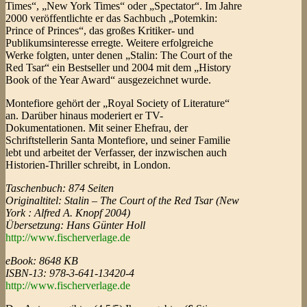
Times“, „New York Times“ oder „Spectator“. Im Jahre
2000 veröffentlichte er das Sachbuch „Potemkin:
Prince of Princes“, das großes Kritiker- und
Publikumsinteresse erregte. Weitere erfolgreiche
Werke folgten, unter denen „Stalin: The Court of the
Red Tsar“ ein Bestseller und 2004 mit dem „History
Book of the Year Award“ ausgezeichnet wurde.
Montefiore gehört der „Royal Society of Literature“
an. Darüber hinaus moderiert er TV-
Dokumentationen. Mit seiner Ehefrau, der
Schriftstellerin Santa Montefiore, und seiner Familie
lebt und arbeitet der Verfasser, der inzwischen auch
Historien-Thriller schreibt, in London.
Taschenbuch: 874 Seiten
Originaltitel: Stalin – The Court of the Red Tsar (New
York : Alfred A. Knopf 2004)
Übersetzung: Hans Günter Holl
http://www.fischerverlage.de
eBook: 8648 KB
ISBN-13: 978-3-641-13420-4
http://www.fischerverlage.de