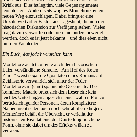
Kritik aus. Dies ist legitim, viele Gegenargumente
leuchten ein. Andererseits wagt es Montefiore, einen
neuen Weg einzuschlagen. Dabei bringt er eine
Unzahl wertvoller Fakten ans Tageslicht, die nun der
historischen Diskussion zur Verfügung stehen. Vieles
mag davon verworfen oder neu und anders bewertet
werden, doch es ist jetzt bekannt – und dies eben nicht
nur den Fachleuten.
Ein Buch, das jede/r verstehen kann
Montefiore achtet auf eine auch dem historischen
Laien verständliche Sprache. „Am Hof des Roten
Zaren“ weist sogar die Qualitäten eines Romans auf.
Zeithistorie verwandelt sich unter der Feder
Montefiores in (eine) spannende Geschichte. Die
komplexe Materie prägt sich dem Leser ein; kein
leichtes Unterfangen angesichts einer wahren Flut zu
berücksichtigender Personen, deren komplizierte
Namen nicht selten auch noch sehr ähnlich klingen.
Montefiore behält die Übersicht, er verleiht der
historischen Realität eine der Darstellung nützliche
Form, ohne sie dabei um des Effekts willen zu
verraten.