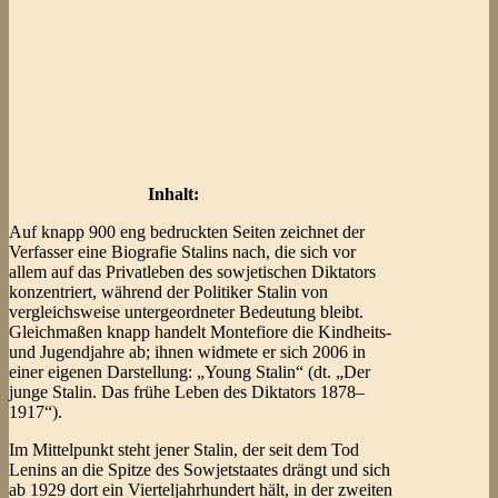
Inhalt:
Auf knapp 900 eng bedruckten Seiten zeichnet der
Verfasser eine Biografie Stalins nach, die sich vor
allem auf das Privatleben des sowjetischen Diktators
konzentriert, während der Politiker Stalin von
vergleichsweise untergeordneter Bedeutung bleibt.
Gleichmaßen knapp handelt Montefiore die Kindheits-
und Jugendjahre ab; ihnen widmete er sich 2006 in
einer eigenen Darstellung: „Young Stalin“ (dt. „Der
junge Stalin. Das frühe Leben des Diktators 1878–
1917“).
Im Mittelpunkt steht jener Stalin, der seit dem Tod
Lenins an die Spitze des Sowjetstaates drängt und sich
ab 1929 dort ein Vierteljahrhundert hält, in der zweiten