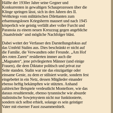
Hälfte der 1930er Jahre seine Gegner und
Konkurrenten in gewaltigen Schauprozessen über die
Klinge springen lässt, sich in den Jahren des II.
Weltkriegs vom militärischen Dilettanten zum
erbarmungslosen Kriegsherrn mausert und nach 1945
körperlich wie geistig verfällt aber voller Furcht und
Paranoia zu einem neuen Kreuzzug gegen angebliche
‚Staatsfeinde‘ und mögliche Nachfolger bläst.
Dabei weitet der Verfasser den Darstellungsfokus auf
das Umfeld Stalins aus. Dies beschränkt er nicht auf
die Familie, die Verwandten oder Freunde. „Am Hof
des roten Zaren“ residierten immer auch die
„Magnaten“, jene privilegierten Männer (und einige
Frauen), die dem Diktator politisch und privat zur
Seite standen. Stalin war nie das einzigartige oder
einsame Genie, zu dem er stilisiert wurde, sondern fest
eingebettet in ein Netz, dessen Mitglieder einander
ebenso heftig bekämpften wie stützten. Anhand
zahlreicher Beispiele verdeutlicht Montefiore, wie das
daraus resultierende, ebenso tyrannische wie absurde
stalinistische Sowjetsystem nicht nur funktionierte,
sondern sich selbst erhielt, solange es sein geistiger
Vater mit eiserner Faust zusammenhielt.