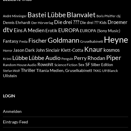
Blanvalet
Bastei Lübbe
André Minninger
Boris Pfeiffer
cbj
Die drei ???
Droemer
Dennis Ehrhardt
Die drei ??? Kids
Der Hörverlag
dtv
EUROPA
Eins A Medien
Erotik
EUROPA (Sony Music)
Heyne
Goldmann
Fischer
Fantasy
Festa
Gruselkabinett
Knaur
kosmos
Klett-Cotta
Jason Dark
John Sinclair
Horror
Piper
Lübbe Audio
Lübbe
Perry Rhodan
Krimi
Penguin
Rowohlt
SF
Sex
Silber Edition
Random House Audio
Science Fiction
Thriller
Titania Medien, Gruselkabinett
Ulf Blanck
Stefan Wolf
TKKG
Ullstein
LOGIN
Anmelden
Eintrags-Feed