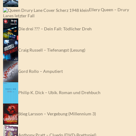
Ellery Queen – Drury
Lanes letzter Fall
Die drei ??? – Dein Fall: Tödlicher Dreh
Craig Russell – Tiefenangst (Lesung)
Gord Rollo – Amputiert
Philip K. Dick – Ubik. Roman und Drehbuch
Stieg Larsson – Vergebung (Millennium 3)
Anthony Pratt – Cluedo (DVD-Brettspiel)