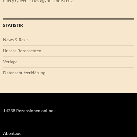
Ellery Queen – Das ägyptische Kreuz
STATISTIK
News & Rezis
Unsere Rezensenten
Verlage
Datenschutzerklärung
14238 Rezensionen online
Abenteuer