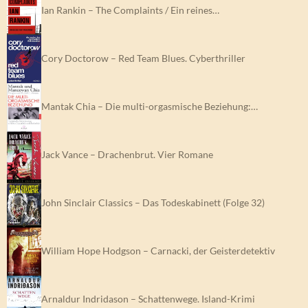
Ian Rankin – The Complaints / Ein reines…
Cory Doctorow – Red Team Blues. Cyberthriller
Mantak Chia – Die multi-orgasmische Beziehung:…
Jack Vance – Drachenbrut. Vier Romane
John Sinclair Classics – Das Todeskabinett (Folge 32)
William Hope Hodgson – Carnacki, der Geisterdetektiv
Arnaldur Indridason – Schattenwege. Island-Krimi