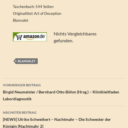
Taschenbuch: 544 Seiten
Originaltitel: Art of Deception
Blanvalet
Nichts Vergleichbares
gefunden.
BLANVALET
Beitragsnavigation
VORHERIGER BEITRAG
Birgid Neumeister / Bernhard Otto Böhm (Hrsg.) – Klinikleitfaden
Labordiagnostik
NÄCHSTER BEITRAG
[NEWS] Ulrike Schweikert – Nachtmahr – Die Schwester der
Königin (Nachtmahr 2)