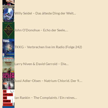
Willy Seidel – Das älteste Ding der Welt…
John O’Donohue – Echo der Seele.…
TKKG – Verbrechen live im Radio (Folge 242)
Larry Niven & David Gerrold – Die…
Jussi Adler-Olsen – Natrium Chlorid. Der 9.…
Ian Rankin – The Complaints / Ein reines…