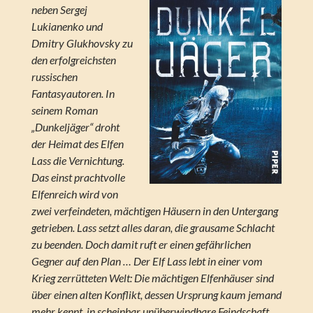
neben Sergej
Lukianenko und
Dmitry Glukhovsky zu
den erfolgreichsten
russischen
Fantasyautoren. In
seinem Roman
„Dunkeljäger“ droht
der Heimat des Elfen
Lass die Vernichtung.
Das einst prachtvolle
Elfenreich wird von
zwei verfeindeten, mächtigen Häusern in den Untergang
getrieben. Lass setzt alles daran, die grausame Schlacht
zu beenden. Doch damit ruft er einen gefährlichen
Gegner auf den Plan … Der Elf Lass lebt in einer vom
Krieg zerrütteten Welt: Die mächtigen Elfenhäuser sind
über einen alten Konflikt, dessen Ursprung kaum jemand
mehr kennt, in scheinbar unüberwindbare Feindschaft