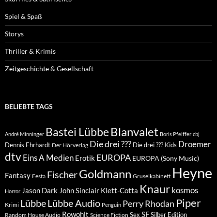
Spiel & Spaß
Storys
Thriller & Krimis
Zeitgeschichte & Gesellschaft
BELIEBTE TAGS
Blanvalet
Bastei Lübbe
André Minninger
Boris Pfeiffer
cbj
Die drei ???
Droemer
Dennis Ehrhardt
Die drei ??? Kids
Der Hörverlag
dtv
EUROPA
Eins A Medien
Erotik
EUROPA (Sony Music)
Heyne
Goldmann
Fischer
Fantasy
Festa
Gruselkabinett
Knaur
kosmos
Klett-Cotta
Jason Dark
John Sinclair
Horror
Piper
Lübbe Audio
Lübbe
Perry Rhodan
Krimi
Penguin
Rowohlt
SF
Sex
Silber Edition
Random House Audio
Science Fiction