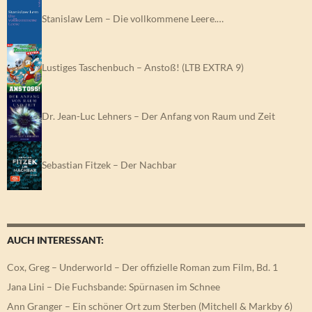
Stanislaw Lem – Die vollkommene Leere.…
Lustiges Taschenbuch – Anstoß! (LTB EXTRA 9)
Dr. Jean-Luc Lehners – Der Anfang von Raum und Zeit
Sebastian Fitzek – Der Nachbar
AUCH INTERESSANT:
Cox, Greg – Underworld – Der offizielle Roman zum Film, Bd. 1
Jana Lini – Die Fuchsbande: Spürnasen im Schnee
Ann Granger – Ein schöner Ort zum Sterben (Mitchell & Markby 6)