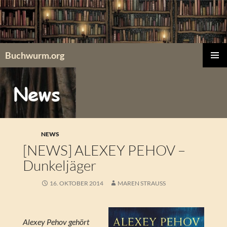
Zum
Inhalt
springen
Buchwurm.org
PRIMÄR
MENÜ
NEWS
[NEWS] ALEXEY PEHOV –
Dunkeljäger
16. OKTOBER 2014
MAREN STRAUSS
Alexey Pehov gehört