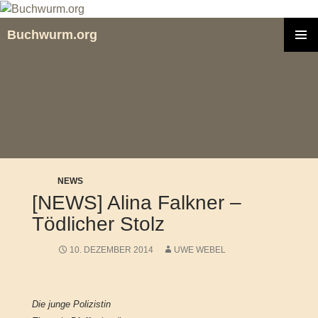
Zum
Inhalt
Buchwurm.org
springen
PRIMÄR
MENÜ
NEWS
[NEWS] Alina Falkner –
Tödlicher Stolz
10. DEZEMBER 2014
UWE WEBEL
Die junge Polizistin