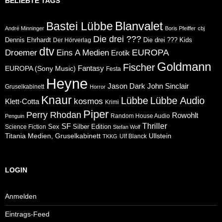
BELIEBTE TAGS
Blanvalet
Bastei Lübbe
André Minninger
Boris Pfeiffer
cbj
Die drei ???
Dennis Ehrhardt
Die drei ??? Kids
Der Hörverlag
dtv
Eins A Medien
EUROPA
Droemer
Erotik
Goldmann
Fischer
Fantasy
EUROPA (Sony Music)
Festa
Heyne
Jason Dark
John Sinclair
Gruselkabinett
Horror
Knaur
Lübbe
Lübbe Audio
kosmos
Klett-Cotta
Krimi
Piper
Perry Rhodan
Rowohlt
Random House Audio
Penguin
Thriller
SF
Sex
Silber Edition
Science Fiction
Stefan Wolf
Ullstein
Titania Medien, Gruselkabinett
Ulf Blanck
TKKG
LOGIN
Anmelden
Eintrags-Feed