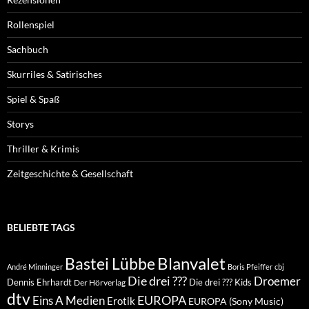
Rollenspiel
Sachbuch
Skurriles & Satirisches
Spiel & Spaß
Storys
Thriller & Krimis
Zeitgeschichte & Gesellschaft
BELIEBTE TAGS
Blanvalet
Bastei Lübbe
André Minninger
Boris Pfeiffer
cbj
Die drei ???
Droemer
Dennis Ehrhardt
Die drei ??? Kids
Der Hörverlag
dtv
EUROPA
Eins A Medien
Erotik
EUROPA (Sony Music)