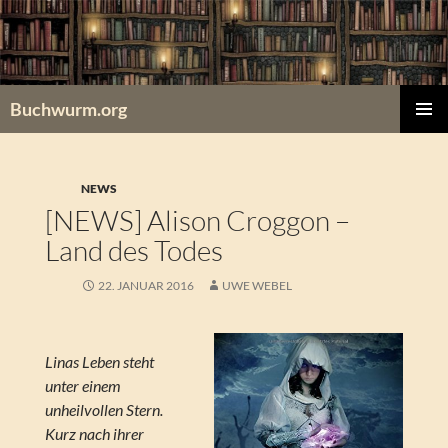
Zum
Inhalt
springen
Buchwurm.org
PRIMÄR
MENÜ
NEWS
[NEWS] Alison Croggon –
Land des Todes
22. JANUAR 2016
UWE WEBEL
Linas Leben steht
unter einem
unheilvollen Stern.
Kurz nach ihrer