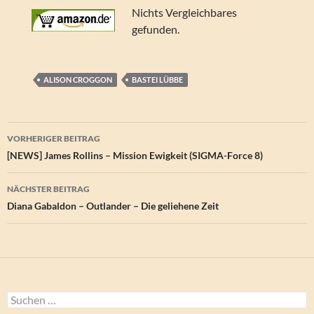
Nichts Vergleichbares
gefunden.
ALISON CROGGON
BASTEI LÜBBE
Beitragsnavigation
VORHERIGER BEITRAG
[NEWS] James Rollins – Mission Ewigkeit (SIGMA-Force 8)
NÄCHSTER BEITRAG
Diana Gabaldon – Outlander – Die geliehene Zeit
Suchen
nach: