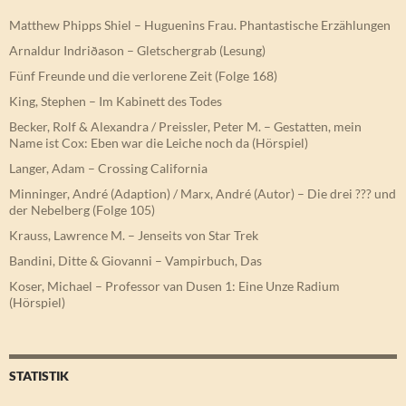
Matthew Phipps Shiel – Huguenins Frau. Phantastische Erzählungen
Arnaldur Indriðason – Gletschergrab (Lesung)
Fünf Freunde und die verlorene Zeit (Folge 168)
King, Stephen – Im Kabinett des Todes
Becker, Rolf & Alexandra / Preissler, Peter M. – Gestatten, mein
Name ist Cox: Eben war die Leiche noch da (Hörspiel)
Langer, Adam – Crossing California
Minninger, André (Adaption) / Marx, André (Autor) – Die drei ??? und
der Nebelberg (Folge 105)
Krauss, Lawrence M. – Jenseits von Star Trek
Bandini, Ditte & Giovanni – Vampirbuch, Das
Koser, Michael – Professor van Dusen 1: Eine Unze Radium
(Hörspiel)
STATISTIK