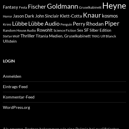
Heyne
Goldmann
Fischer
Fantasy
Festa
Gruselkabinett
Knaur
kosmos
Klett-Cotta
Jason Dark
John Sinclair
Horror
Piper
Lübbe Audio
Lübbe
Perry Rhodan
Krimi
Penguin
Rowohlt
SF
Sex
Silber Edition
Random House Audio
Science Fiction
Thriller
Titania Medien, Gruselkabinett
Ulf Blanck
Stefan Wolf
TKKG
Ullstein
LOGIN
Anmelden
Eintrags-Feed
Kommentar-Feed
WordPress.org
Als amazon-Partner bekommen wir eine Prämie bei qualifizierten