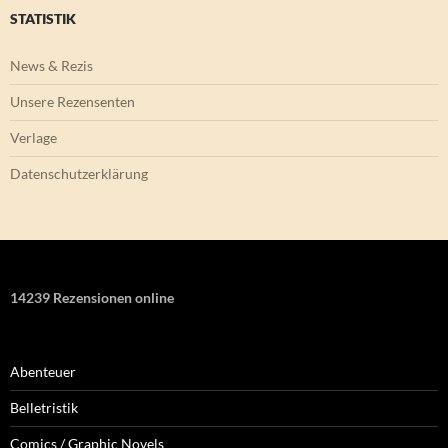
STATISTIK
News & Rezis
Unsere Rezensenten
Verlage
Datenschutzerklärung
14239 Rezensionen online
Abenteuer
Belletristik
Comics / Graphic Novels