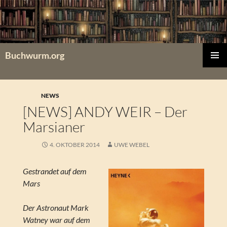
Zum
Inhalt
springen
Buchwurm.org
PRIMÄR
MENÜ
NEWS
[NEWS] ANDY WEIR – Der
Marsianer
4. OKTOBER 2014
UWE WEBEL
Gestrandet auf dem
Mars
Der Astronaut Mark
Watney war auf dem