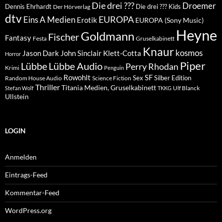
Die drei ???
Droemer
Dennis Ehrhardt
Die drei ??? Kids
Der Hörverlag
dtv
EUROPA
Eins A Medien
Erotik
EUROPA (Sony Music)
Heyne
Goldmann
Fischer
Fantasy
Festa
Gruselkabinett
Knaur
kosmos
Klett-Cotta
Jason Dark
John Sinclair
Horror
Piper
Lübbe Audio
Lübbe
Perry Rhodan
Krimi
Penguin
Rowohlt
SF
Sex
Silber Edition
Random House Audio
Science Fiction
Thriller
Titania Medien, Gruselkabinett
Ulf Blanck
Stefan Wolf
TKKG
Ullstein
LOGIN
Anmelden
Eintrags-Feed
Kommentar-Feed
WordPress.org