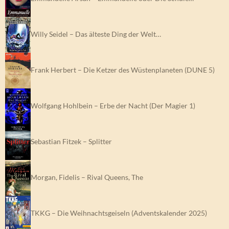
Willy Seidel – Das älteste Ding der Welt…
Frank Herbert – Die Ketzer des Wüstenplaneten (DUNE 5)
Wolfgang Hohlbein – Erbe der Nacht (Der Magier 1)
Sebastian Fitzek – Splitter
Morgan, Fidelis – Rival Queens, The
TKKG – Die Weihnachtsgeiseln (Adventskalender 2025)