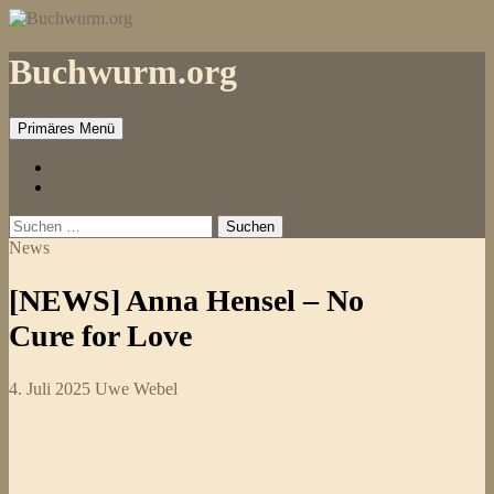
Zum
Inhalt
springen
Buchwurm.org
Primäres Menü
Impressum
Kontakt
Suchen
nach:
News
[NEWS] Anna Hensel – No
Cure for Love
4. Juli 2025
Uwe Webel