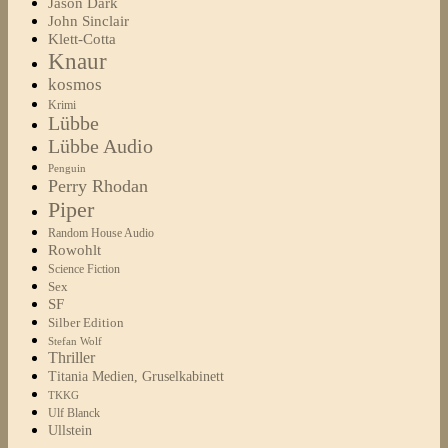
Jason Dark
John Sinclair
Klett-Cotta
Knaur
kosmos
Krimi
Lübbe
Lübbe Audio
Penguin
Perry Rhodan
Piper
Random House Audio
Rowohlt
Science Fiction
Sex
SF
Silber Edition
Stefan Wolf
Thriller
Titania Medien, Gruselkabinett
TKKG
Ulf Blanck
Ullstein