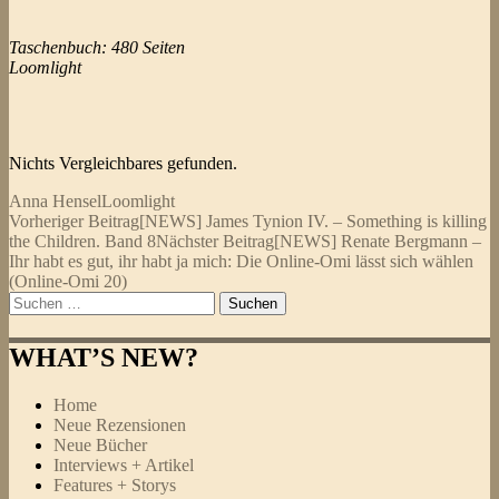
Taschenbuch: 480 Seiten
Loomlight
Nichts Vergleichbares gefunden.
Anna Hensel
Loomlight
Beitragsnavigation
Vorheriger Beitrag
[NEWS] James Tynion IV. – Something is killing
the Children. Band 8
Nächster Beitrag
[NEWS] Renate Bergmann –
Ihr habt es gut, ihr habt ja mich: Die Online-Omi lässt sich wählen
(Online-Omi 20)
Suchen
nach:
WHAT’S NEW?
Home
Neue Rezensionen
Neue Bücher
Interviews + Artikel
Features + Storys